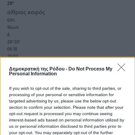
28
°
αίθριος καιρός
69
%
16
km/h
Δ
28
30
°/
°
06:18
20:07
πρόγνωση:
Δημοκρατική της Ρόδου -
Do Not Process My
31
°
Personal Information
ΣΑ
30
°
If you wish to opt-out of the sale, sharing to third parties, or
ΚΥ
processing of your personal or sensitive information for
29
°
targeted advertising by us, please use the below opt-out
ΔΕ
section to confirm your selection. Please note that after your
29
opt-out request is processed you may continue seeing
°
interest-based ads based on personal information utilized by
ΤΡ
us or personal information disclosed to third parties prior to
your opt-out. You may separately opt-out of the further