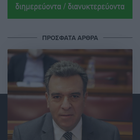
Δεσμεύσεις χωρίς αντίκρισμα στην Κρεμαστή
Τοπικές Ειδήσεις
•
πριν 3 ώρες
Τσαμπίκος Καραγιάννης: «Ο πρωτογενής τομέας
ΠΡΟΣΦΑΤΑ ΑΡΘΡΑ
μπορεί να αποτελέσει τη δεύτερη μεγάλη δύναμη της
Ρόδου»
Ρεπορτάζ
•
πριν 3 ώρες
Οικοδομική «ανάσα» στη Ρόδο: Αυξάνονται οι άδειες,
οι επεκτάσεις, οι ενεργειακές αναβαθμίσεις σε
ολόκληρο το νησί
Ειδήσεις
•
πριν 3 ώρες
Στη Ρόδο απολαμβάνει τις καλοκαιρινές της διακοπές
η Φαίη Σκορδά
Τοπικές Ειδήσεις
•
πριν 3 ώρες