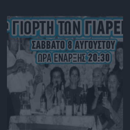
Τοπικές Ειδήσεις
•
πριν 16 ώρες
Οι συναντήσεις που είχε κατά την επίσκεψη του στη
Ρόδο ο Πρέσβης της Βραζιλίας στην Ελλάδα
Τοπικές Ειδήσεις
•
πριν 17 ώρες
Γερμανική αγορά: Έλλειψη προσιτών ξενοδοχείων
απειλεί τη ζήτηση για πακέτα διακοπών – Στο
επίκεντρο και η Ελλάδα
Ειδήσεις
•
πριν 17 ώρες
Νέο ξενοδοχείο στη Ρόδο για την H Hotels –
Χατζηλαζάρου – Προχωρά καινούργιο ξενοδοχείο
στην Κω
Τοπικές Ειδήσεις
•
πριν 18 ώρες
Αυτοκίνητο μπήκε παράνομα σε μονόδρομο στο
Μαστιχάρι – Αναποδογύρισε όχημα με μητέρα και