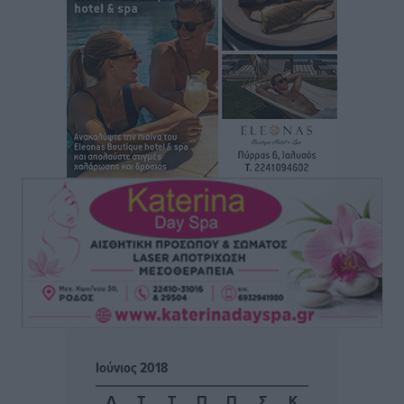
Διακοπές στην Κάρπαθο για τον Γιώργο Γεραπετρίτη
Τοπικές Ειδήσεις
•
πριν 2 ώρες
Ρόδος: Τραυματίστηκε 53χρονος ναυτικός
Τοπικές Ειδήσεις
•
πριν 2 ώρες
Airbnb: Αυξημένα έσοδα στο β’ τρίμηνο με «όχημα»
το Μουντιάλ
Ειδήσεις
•
πριν 2 ώρες
Ενίσχυση των υπηρεσιών υγείας στο αεροδρόμιο της
Ρόδου: «Η πολιτική βούληση είναι η ενίσχυση, όχι η
αφαίρεση»
Τοπικές Ειδήσεις
•
πριν 3 ώρες
Ιούνιος 2018
Αρνείται τα πάντα ο 53χρονος φερόμενος ως λογιστής
Δ
Τ
Τ
Π
Π
Σ
Κ