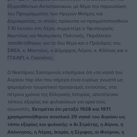
Εξορισθέντων Αντιστασιακών, με θέμα την παρουσίαση
του Προγράμματος των Ημερών Μνήμης και
Δημοκρατίας, οι οποίες πρόκειται να πραγματοποιηθούν
7-10 Ιουνίου στη Λέρο, συμμετείχε ο Υφυπουργός
Ναυτιλίας και Νησιωτικής Πολιτικής. Παράλληλα
τοποθετήθηκαν, για το ίδιο θέμα και ο Πρόεδρος του
ΣΦΕΑ, κ. Μανταίος, ο Δήμαρχος Λέρου, κ. Κόλλιας και ο
ΓΓΑιΝΠ, κ. Γιαννέλης.
Ο Νεκτάριος Σαντορινιός επισήμανε ότι «τα νησιά του
Αιγαίου παρ όλο που σήμερα είναι ευρέως γνωστά ως
φημισμένοι τουριστικοί προορισμοί, εντούτοις, στα
πέτρινα χρόνια της Ελληνικής Ιστορίας, αποτέλεσαν
τόπους εξορίας και φυλακίσεων για αρκετούς
αγωνιστές.
Εκτιμάται ότι μεταξύ 1928 και 1971
χρησιμοποιήθηκαν συνολικά 29 νησιά του Αιγαίου ως
τόποι εξορίας και φυλακής: ο Αι Στράτης, η Αίγινα, η
Αλόννησος, η Λέρος, Ικαρία, η Σέριφος, οι Φούρνοι, η