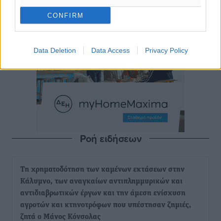
CONFIRM
Data Deletion
Data Access
Privacy Policy
Ροή ειδήσεων
Τη χρηματοδότηση των καμένων εκτάσεων στην
Κάλυμνο, των αναγκαίων αντιπλημμυρικών και
αντιδιαβρωτικών έργων και την άμεση ενίσχυση
αγροτών και κτηνοτρόφων που υπέστησαν ζημιές,
ζητά ο Μάνος Κόνσολας