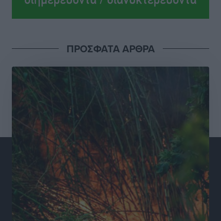
Σούπερ μάρκετ: Διευρύνεται η εθνική πρωτοβουλία
για τις τιμές – Eρχονται νέες συμμετοχές εταιρειών
Ειδήσεις
•
πριν 19 ώρες
ΠΡΟΣΦΑΤΑ ΑΡΘΡΑ
Συνελήφθησαν έξι άτομα για ηχορύπανση από
καταστήματα στο Νότιο Αιγαίο
Τοπικές Ειδήσεις
•
πριν 19 ώρες
15 Αυγούστου 2026: Πώς θα πληρωθούν όσοι
εργαστούν την αργία – Τι ισχύει για πενθήμερο,
εξαήμερο και άδειες
Ειδήσεις
•
πριν 19 ώρες
Πλούσιο πολιτιστικό πρόγραμμα τον Αύγουστο από
τον Δήμο Ρόδου
Πολιτιστικά
•
πριν 20 ώρες