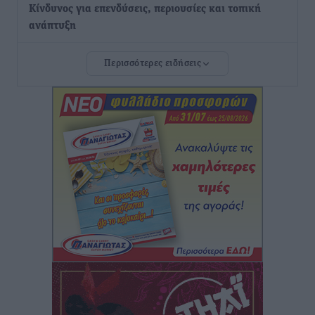
Κίνδυνος για επενδύσεις, περιουσίες και τοπική
ανάπτυξη
Τοπικές Ειδήσεις
•
πριν 12 ώρες
Περισσότερες ειδήσεις
Ευ. Τουρνάς: Απέναντι σε ακραία καιρικά φαινόμενα
δεν υπάρχουν περιθώρια εφησυχασμού
Ειδήσεις
•
πριν 12 ώρες
Στον Άγιο Νικόλαο Χάλκης ανοίγει ξανά το
ανανεωμένο εκκλησιαστικό μουσείο από τη Λέσχη
Lions Χάλκης
Τοπικές Ειδήσεις
•
πριν 13 ώρες
Ρόδος: «Βουλιάζει» από τουρίστες – Πάνω από 1 εκατ.
επιβάτες και 55 κρουαζιερόπλοια
Τοπικές Ειδήσεις
•
πριν 13 ώρες