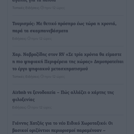
αγάπης για τα παιδιά
Τοπικές Ειδήσεις
•
πριν 12 ώρες
Τουρισμός: Με θετικό πρόσημο έως τώρα η χρονιά,
παρά τα σκαμπανεβάσματα
Ειδήσεις
•
πριν 12 ώρες
Χαρ. Ναβροζίδης στον RV «Σε τρία χρόνια θα είμαστε
η πιο ψηφιακή Περιφέρεια της χώρας» Δημοπρατείται
το έργο ψηφιακού μετασχηματισμού
Τοπικές Ειδήσεις
•
πριν 12 ώρες
Airbnb vs ξενοδοχεία – Πώς αλλάζει ο χάρτης της
φιλοξενίας
Ειδήσεις
•
πριν 12 ώρες
Γιάννης Χατζής για το νέο Ειδικό Χωροταξικό: Οι
βασικοί οριζόντιοι περιορισμοί παραμένουν –