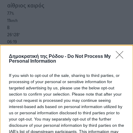
αίθριος καιρός
77
%
11
km/h
Β
26
28
°/
°
06:19
20:05
πρόγνωση:
Δημοκρατική της Ρόδου -
Do Not Process My
Personal Information
33
°
ΔΕ
If you wish to opt-out of the sale, sharing to third parties, or
30
°
processing of your personal or sensitive information for
ΤΡ
targeted advertising by us, please use the below opt-out
28
°
section to confirm your selection. Please note that after your
ΤΕ
opt-out request is processed you may continue seeing
29
°
interest-based ads based on personal information utilized by
ΠΕ
us or personal information disclosed to third parties prior to
your opt-out. You may separately opt-out of the further
disclosure of your personal information by third parties on the
IAB’s list of downstream participants. This information may