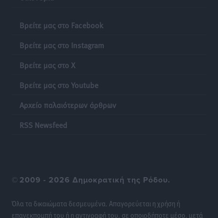
Δεκατέσσερα ονόματα στο τραπέζι για το ψηφοδέλτιο
του ΠΑΣΟΚ στα Δωδεκάνησα
Βρείτε μας στο Facebook
Τοπικές Ειδήσεις
•
πριν 23 ώρες
Βρείτε μας στο Instagram
Πιλοτικό πρόγραμμα για την αντιμετώπιση του
Βρείτε μας στο X
λαγοκέφαλου σε Νότιο Αιγαίο και Κρήτη
Τοπικές Ειδήσεις
•
πριν 23 ώρες
Βρείτε μας στο Youtube
Αρχείο παλαιότερων άρθρων
Οι θαυματουργές Παναγίες της Δωδεκανήσου: Τα
προσωνύμια και οι θρύλοι
RSS Newsfeed
Ρεπορτάζ
•
πριν 23 ώρες
©
2009 - 2026 Δημοκρατική της Ρόδου.
Όλα τα δικαιώματα δεσμευμένα. Απαγορεύεται η χρήση ή
επανεκπομπή του ή η αντιγραφή του, σε οποιοδήποτε μέσο, μετά