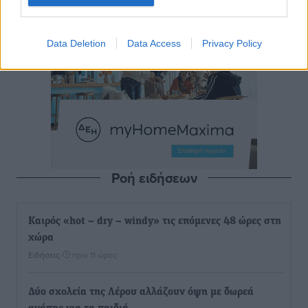
Data Deletion
Data Access
Privacy Policy
Ροή ειδήσεων
Καιρός «hot – dry – windy» τις επόμενες 48 ώρες στη
χώρα
Ειδήσεις
•
πριν 11 ώρες
Δύο σχολεία της Λέρου αλλάζουν όψη με δωρεά