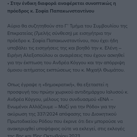
• Στην ένδικη διαφορά αναφέρεται συνοπτικώς η
πρόεδρος κ. Σοφία Παπακωνσταντίνου
Αύριο θα συζητηθούν στο Γ’ Τμήμα του Συμβουλίου της
Επικρατείας (7μελής σύνθεση) με εισηγήτρια την
πρόεδρο κ. Σοφία Παπακωνσταντίνου, που έχει ήδη
υποβάλει τις εισηγήσεις της και βοηθό την κ. Ελένη –
Ειρήνη Αλεξοπούλου οι αναιρέσεις που έχουν ασκηθεί
για την έκπτωση του Ανδρέα Κόγγου και την απόρριψη
όμοιου αιτήματος εκπτώσεως του κ. Μιχαήλ Θωμάτου.
Οπως έγραψε η «δημοκρατική», θα εξεταστεί η
προσφυγή του πρώην χωρικού αντιδημάρχου Ιαλυσού κ.
Ανδρέα Κόγγου, μέλους του συνδυασμού «ΕΝΑ –
Ενωμένοι Αλλάζουμε – Μαζί για την Ρόδο» για την
ακύρωση της 337/2024 απόφασης του Διοικητικού
Πρωτοδικείου Ρόδου που έκρινε ότι δεν μπορούσε να
ανακηρυχθεί υποψήφιος ούτε να εκλεγεί, στις εκλογές
της 8ης και 15ης Οκτωβρίου 2023.