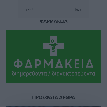
Κόνσολας
« Νοέ
Ιαν »
Τοπικές Ειδήσεις
•
πριν 3 ώρες
ΦΑΡΜΑΚΕΙΑ
Κλειστή αύριο βράδυ η παραλιακή οδός στο λιμάνι της
Κω
Τοπικές Ειδήσεις
•
πριν 3 ώρες
Στην ΑΑΔΕ ο Μητσοτάκης για το myAGRO: «Είναι μια
πολύ σημαντική ημέρα για τον πρωτογενή τομέα»
Ειδήσεις
•
πριν 4 ώρες
Ξενοδοχεία: Ανοδος 10% στον τζίρο με στάσιμες
διανυκτερεύσεις
Ειδήσεις
•
πριν 4 ώρες
ΠΡΟΣΦΑΤΑ ΑΡΘΡΑ
Οι πρώτες εικόνες του νέου Canadair που έρχεται
Ελλάδα και θα πετά και νύχτα