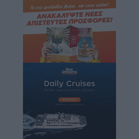
Στον Ιπποκράτη η Μαρία Βλάχου
Αθλητικά
•
πριν 2 ώρες
Οικονομική ενίσχυση για συντήρηση στο κλειστό της
Καρπάθου
Αθλητικά
•
πριν 2 ώρες
Στάθης Αντωνάς: Ένα βήμα πριν από επαγγελματικό
συμβόλαιο πυγμαχίας με MTGP και BXGP για Ευρώπη
και Αυστραλία
Αθλητικά
•
πριν 2 ώρες
ΚΑΕ Κολοσσός: Τα… ευρωπαϊκά εισιτήρια διαρκείας
Αθλητικά
•
πριν 2 ώρες
Ιπποκράτης: Ανανέωσε η Νίκη Καρτσαμάρη
Αθλητικά
•
πριν 2 ώρες