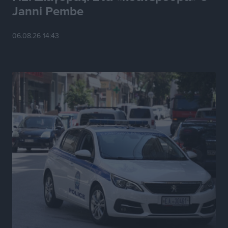
Janni Pembe
Ερώτηση Μπελέρη σε Κομισιόν για τη δημιουργία
06.08.26 14:43
«σύγχρονου Ευρωπαϊκού Ταμείου Αντιμετώπισης
Φυσικών Καταστροφών»
Ειδήσεις
•
πριν 6 ώρες
Έκκληση γονέων για να λειτουργήσει ο
Βρεφονηπιακός Σταθμός Κάσου
Τοπικές Ειδήσεις
•
πριν 6 ώρες
Ακρίβεια: Σημαντικές οι διατακτικές σίτισης για 3
στους 4 εργαζομένους
Ειδήσεις
•
πριν 6 ώρες
Κινητοποίηση της Πυροσβεστικής στην Κάρπαθο, για
τη φωτιά στην περιοχή Σάνταλο
Τοπικές Ειδήσεις
•
πριν 6 ώρες