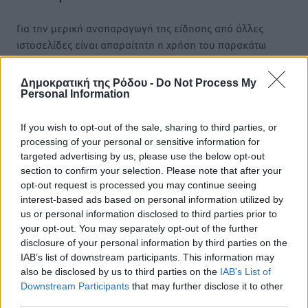
Για την μερική αναπαραγωγή της είδησης από άλλες
ιστοσελίδες είναι απαραίτητη η χρήση του παρακάτω
παρεχόμενου συνδέσμου παραπομπής προς το άρθρο
της Δημοκρατικής.
Δημοκρατική της Ρόδου -
Do Not Process My
Personal Information
If you wish to opt-out of the sale, sharing to third parties, or
processing of your personal or sensitive information for
targeted advertising by us, please use the below opt-out
o καιρός τώρα:
section to confirm your selection. Please note that after your
28
°
opt-out request is processed you may continue seeing
αίθριος καιρός
interest-based ads based on personal information utilized by
us or personal information disclosed to third parties prior to
57
%
your opt-out. You may separately opt-out of the further
14
km/h
disclosure of your personal information by third parties on the
Δ
IAB’s list of downstream participants. This information may
28
31
°/
°
also be disclosed by us to third parties on the
IAB’s List of
06:17
Downstream Participants
that may further disclose it to other
third parties.
20:08