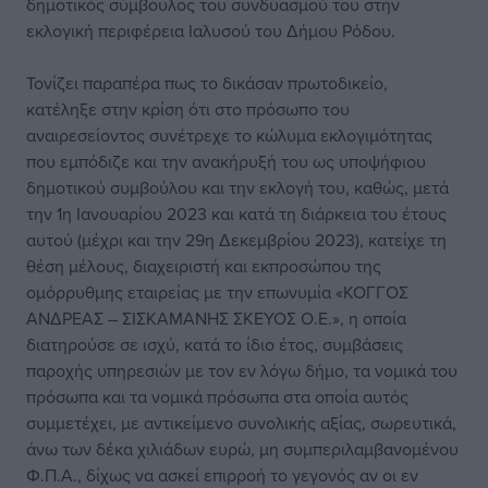
δημοτικός σύμβουλος του συνδυασμού του στην
εκλογική περιφέρεια Ιαλυσού του Δήμου Ρόδου.
Τονίζει παραπέρα πως το δικάσαν πρωτοδικείο,
κατέληξε στην κρίση ότι στο πρόσωπο του
αναιρεσείοντος συνέτρεχε το κώλυμα εκλογιμότητας
που εμπόδιζε και την ανακήρυξή του ως υποψήφιου
δημοτικού συμβούλου και την εκλογή του, καθώς, μετά
την 1η Ιανουαρίου 2023 και κατά τη διάρκεια του έτους
αυτού (μέχρι και την 29η Δεκεμβρίου 2023), κατείχε τη
θέση μέλους, διαχειριστή και εκπροσώπου της
ομόρρυθμης εταιρείας με την επωνυμία «ΚΟΓΓΟΣ
ΑΝΔΡΕΑΣ – ΣΙΣΚΑΜΑΝΗΣ ΣΚΕΥΟΣ Ο.Ε.», η οποία
διατηρούσε σε ισχύ, κατά το ίδιο έτος, συμβάσεις
παροχής υπηρεσιών με τον εν λόγω δήμο, τα νομικά του
πρόσωπα και τα νομικά πρόσωπα στα οποία αυτός
συμμετέχει, με αντικείμενο συνολικής αξίας, σωρευτικά,
άνω των δέκα χιλιάδων ευρώ, μη συμπεριλαμβανομένου
Φ.Π.Α., δίχως να ασκεί επιρροή το γεγονός αν οι εν