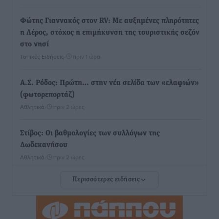
Φώτης Γιαννακός στον RV: Με αυξημένες πληρότητες
η Λέρος, στόχος η επιμήκυνση της τουριστικής σεζόν
στο νησί
Τοπικές Ειδήσεις
•
πριν 1 ώρα
Α.Σ. Ρόδος: Πρώτη… στην νέα σελίδα των «ελαφιών»
(φωτορεπορτάζ)
Αθλητικά
•
πριν 2 ώρες
Στίβος: Οι βαθμολογίες των συλλόγων της
Δωδεκανήσου
Αθλητικά
•
πριν 2 ώρες
Περισσότερες ειδήσεις
Νέες ταυτότητες: Ποιοι πρέπει να τις αλλάξουν άμεσα
και ποιοι όχι
Ειδήσεις
•
πριν 2 ώρες