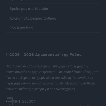
Τοπικές Ειδήσεις
•
πριν 7 ώρες
Βρείτε μας στο Youtube
Ψηφιακό δίδυμο για τα δάση της Ρόδου και 3D
Αρχείο παλαιότερων άρθρων
εκτύπωση 42 οικισμών
Τοπικές Ειδήσεις
•
πριν 7 ώρες
RSS Newsfeed
Ένα όνομα που ταιριάζει στην Ρόδο
Δημο-Κρίσεις
•
πριν 7 ώρες
©
2009 - 2026 Δημοκρατική της Ρόδου.
Όταν τα γεγονότα απαντούν στα σενάρια
Δημο-Κρίσεις
•
πριν 7 ώρες
Όλα τα δικαιώματα δεσμευμένα. Απαγορεύεται η χρήση ή
επανεκπομπή του ή η αντιγραφή του, σε οποιοδήποτε μέσο, μετά
Η Ρόδος βρήκε επιτέλους το πρόβλημά της και είναι
ή άνευ επεξεργασίας, χωρίς άδεια του εκδότη. Το σύνολο του
στην Πάρο
περιεχομένου και των υπηρεσιών του dimokratiki.gr διατίθεται
Δημο-Κρίσεις
•
πριν 7 ώρες
στους επισκέπτες αυστηρά για προσωπική χρήση.
Το νησί που κόλλησε σε μια θέση γραμματέα
MHT: 232004
Δημο-Κρίσεις
•
πριν 7 ώρες