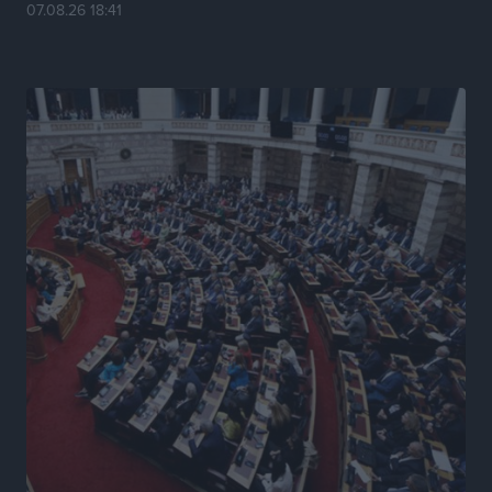
Κυριάκος Μητσοτάκης: Ανάσα στα Χανιά, αλλά με το
07.08.26 18:41
βλέμμα στη ΔΕΘ και τις εκλογές του 2027
Ειδήσεις
•
πριν 10 ώρες
Γ. Χατζημάρκος από το Μέγαρο Μαξίμου: “Ο
τουρισμός μπορεί να γίνει ο μεγαλύτερος πελάτης της
ελληνικής βιομηχανίας”
Τοπικές Ειδήσεις
•
πριν 10 ώρες
Έρευνα ΕΟΤ: Οι Ευρωπαίοι ταξιδιώτες «ψηφίζουν»
Ελλάδα
Ειδήσεις
•
πριν 10 ώρες
Άκυρες οι εγκύκλιοι που δεν αναρτώνται,
υποχρεωτική η δημοσίευσή τους από την 1η
Οκτωβρίου
Ειδήσεις
•
πριν 10 ώρες