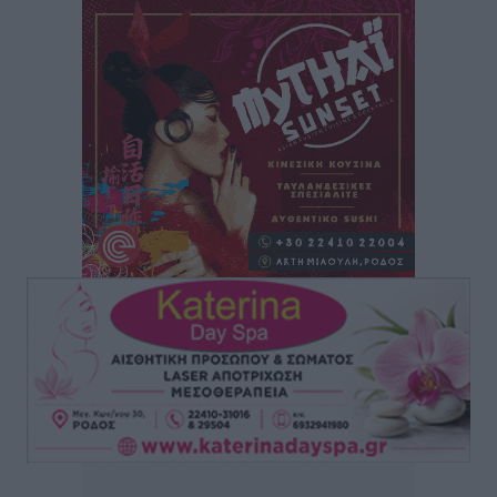
Άρης Αρχαγγέλου: Στο πλευρό του άτυχου Ιάκωβου
Θωμά
Αθλητικά
•
πριν 4 ώρες
Φοίβος: Η μεγάλη επιστροφή του Μπρένο Σαλβατιέρα
Αθλητικά
•
πριν 4 ώρες
Κλεάνθης: Έτοιμες οι κάρτες διαρκείας της νέας
σεζόν
Αθλητικά
•
πριν 4 ώρες
Ατρόμητος Διμυλιάς: Ο Μαργαρίτης και μία
αδιαπραγμάτευτη φιλοσοφία
Αθλητικά
•
πριν 5 ώρες
Γ.Σ. Διαγόρας: Επέστρεψε στις Ακαδημίες η Ειρήνη