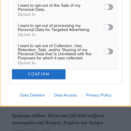
I want to opt-out of the Sale of my
Personal Data.
Opted In
I want to opt-out of processing my
Personal Data for Targeted Advertising.
Opted In
I want to opt-out of Collection, Use,
Retention, Sale, and/or Sharing of my
Personal Data that Is Unrelated with the
Purposes for which it was collected.
Opted In
CONFIRM
Data Deletion
Data Access
Privacy Policy
Ροή ειδήσεων
Τριήμερο εξόδου: Πάνω από 129.000 επιβάτες
αναχωρούν από Πειραιά, Ραφήνα και Λαύριο
Ειδήσεις
•
πριν 3 ώρες