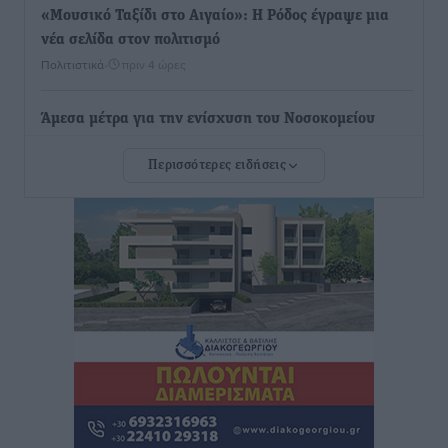
«Μουσικό Ταξίδι στο Αιγαίο»: Η Ρόδος έγραψε μια
νέα σελίδα στον πολιτισμό
Πολιτιστικά
•
πριν 4 ώρες
Άμεσα μέτρα για την ενίσχυση του Νοσοκομείου
Ρόδου και αντιμετώπιση των ελλείψεων προσωπικού
Περισσότερες ειδήσεις
ανακοίνωσε ο Άδωνις Γεωργιάδης
Τοπικές Ειδήσεις
•
πριν 4 ώρες
Iατρικός Σύλλογος Ροδου προς Α. Γεωργιάδη:
Στρατηγικές Προτάσεις για την Ενίσχυση της
Δημόσιας Υγείας στη Νησιωτική Ελλάδα και στα
Νοσοκομεία της Γ΄ Ζώνης
Τοπικές Ειδήσεις
•
πριν 4 ώρες
Πάνθηρες: Ξεκίνησαν αισιόδοξοι για την παρθενική
“πτήση” τους
Αθλητικά
•
πριν 4 ώρες