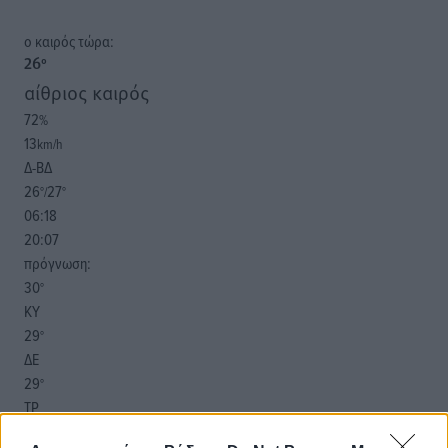
o καιρός τώρα:
26
°
αίθριος καιρός
72
%
13
km/h
Δ-ΒΔ
26
27
°/
°
06:18
20:07
πρόγνωση:
30
°
ΚΥ
29
°
ΔΕ
29
°
ΤΡ
28
°