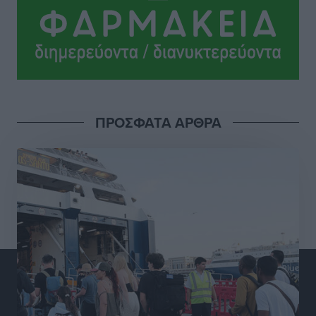
Σι Τζέι Χάρις: «Να πανηγυρίσουμε πολλές νίκες μαζί»
Αθλητικά
•
πριν 8 ώρες
Ροδήλιος: Ο απολογισμός από το Πανελλήνιο
Πρωτάθλημα Πίστας
Αθλητικά
•
πριν 8 ώρες
ΠΡΟΣΦΑΤΑ ΑΡΘΡΑ
Διαγόρας: Μετεγγραφικό ντεμαράζ
Αθλητικά
•
πριν 8 ώρες
Γ.Σ. Διαγόρας: Εντατική προετοιμασία και επιστροφή
Ρίζου στις Ακαδημίες
Αθλητικά
•
πριν 8 ώρες
Εθνική Ανδρών: Ραντεβού στο Telekom Center Athens
Αθλητικά
•
πριν 8 ώρες