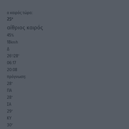
o καιρός τώρα:
25
°
αίθριος καιρός
45
%
18
km/h
Δ
26
28
°/
°
06:17
20:08
πρόγνωση:
28
°
ΠΑ
28
°
ΣΑ
29
°
ΚΥ
30
°