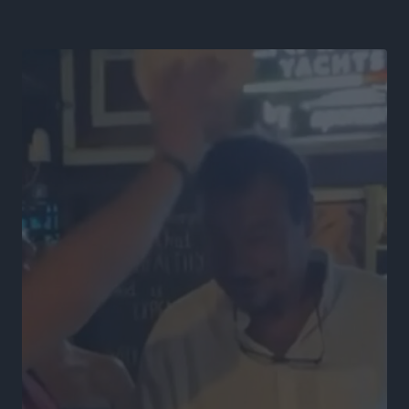
ΕΠΟ: Προεπιλογές κοριτσιών Κ15 και Κ14 σε 12 πόλεις
Αθλητικά
•
πριν 15 ώρες
Α.Ο. Σταματίου: Τέλος ο Γιάννης Τσέρκης
Αθλητικά
•
πριν 15 ώρες
Η Aegean Regatta ανοίγει πανιά για 25η φορά στο
Βόρειοανατολικό Αιγαίο
Αθλητικά
•
πριν 15 ώρες
Στήριξη των πυροπλήκτων από την Ένωση Εταιρειών
Διαχείρισης Απαιτήσεων από Δάνεια και Πιστώσεις
Ειδήσεις
•
πριν 15 ώρες
Μαραθώνιος Ρόδου: Συνεχίζεται μέχρι το 2030 η
άκρως επιτυχημένη συνεργασία με την TUI
Αθλητικά
•
πριν 16 ώρες