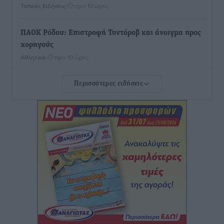
Τοπικές Ειδήσεις
•
πριν 10 ώρες
ΠΑΟΚ Ρόδου: Επιστροφή Τοντόροβ και άνοιγμα προς
χορηγούς
Αθλητικά
•
πριν 10 ώρες
Περισσότερες ειδήσεις
Rhodes Beyond Summer – Εκεί που το καλοκαίρι
είναι μόνο η αρχή
Τοπικές Ειδήσεις
•
πριν 10 ώρες
Κικίλιας: Μειώθηκαν κατά 34% οι μεταναστευτικές
ροές στα θαλάσσια σύνορα
Ειδήσεις
•
πριν 10 ώρες
Κως: Γερμανός τουρίστας κέρδισε αποζημίωση 900
ευρώ επειδή δεν βρήκε ξαπλώστρες στις
οικογενειακές διακοπές του
Τοπικές Ειδήσεις
•
πριν 11 ώρες