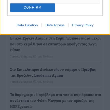
CONFIRM
Ο.Φ. Ιστρίου: Καρέ ανανεώσεων σε άξονα και
μετόπισθεν
Data Deletion
Data Access
Privacy Policy
Αθλητικά
•
πριν 9 ώρες
Επικός Εργκίν Αταμάν στη Σύμη: Έσπασε πιάτα μέχρι
και στο κεφάλι του σε εστιατόριο ακούγοντας Άννα
Βίσση
Τοπικές Ειδήσεις
•
πριν 10 ώρες
Στο Επιμελητήριο Δωδεκανήσου σήμερα ο Πρέσβης
της Βραζιλίας Laudemar Aguiar
Τοπικές Ειδήσεις
•
πριν 10 ώρες
To δημογραφικό πρόβλημα στα νησιά κυριάρχησε στη
συνάντηση του Φώτη Μάγγου με τον πρόεδρο της
HOPEgenesis