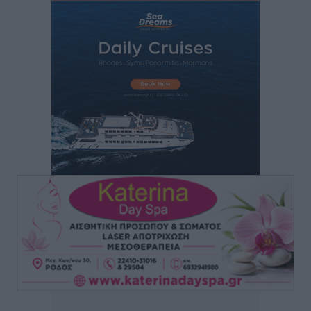
Ο γεωεντοπισμός μέσω 112 «έσωσε» Δανό περιπατητή
στη Ρόδο
Τοπικές Ειδήσεις
•
πριν 11 ώρες
Σύμη: Ανασύρθηκε σορός άνδρα – Εξετάζεται αν είναι
ο 8ος Γερμανός που αγνοούνταν μετά την παράσυρσή
ιστιοφόρου
Τοπικές Ειδήσεις
•
πριν 11 ώρες
Ερώτηση στην Ευρωπαϊκή Επιτροπή για τις
αλλεπάλληλες πυρκαγιές που ξεσπούν από μονάδες
ανακύκλωσης και ΧΥΤΑ και την επικίνδυνη έκθεση
σε καρκινογόνες τοξικές ουσίες
Ειδήσεις
•
πριν 11 ώρες
Συλλυπητήριο μήνυμα του Δημάρχου Ρόδου