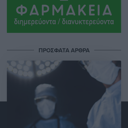
Ανατροπές στη Δημοτική Επιτροπή Ρόδου μετά την
ανεξαρτητοποίηση του Μιχαήλ Κορδίνα
Τοπικές Ειδήσεις
•
πριν 12 ώρες
Απόλλωνας Καλυθιών: Πιστός στρατιώτης του ο
ΠΡΟΣΦΑΤΑ ΑΡΘΡΑ
Σουηδός του!
Αθλητικά
•
πριν 12 ώρες
Χατζηβασιλείου: Προτεραιότητα της ΕΕ η προστασία
των εξωτερικών συνόρων
Ειδήσεις
•
πριν 12 ώρες
Κάρπαθος: Το πιο υποτιμημένο νησί είναι ένας
κρυφός παράδεισος στα Δωδεκάνησα
Τοπικές Ειδήσεις
•
πριν 13 ώρες