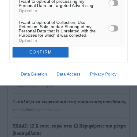
I want to opt-out of processing my
Personal Data for Targeted Advertising.
Opted In
I want to opt-out of Collection, Use,
Retention, Sale, and/or Sharing of my
Personal Data that Is Unrelated with the
Purposes for which it was collected.
Opted In
Ροή ειδήσεων
CONFIRM
Τριήμερο εξόδου: Πάνω από 129.000 επιβάτες
Data Deletion
Data Access
Privacy Policy
αναχωρούν από Πειραιά, Ραφήνα και Λαύριο
Ειδήσεις
•
πριν 10 ώρες
Τι αλλάζει το χωροταξικό στις τουριστικές επενδύσεις
Τοπικές Ειδήσεις
•
πριν 10 ώρες
ΥΠΑΑΤ: 12,5 εκατ. ευρώ στις 13 Περιφέρειες για μέτρα
βιοασφάλειας