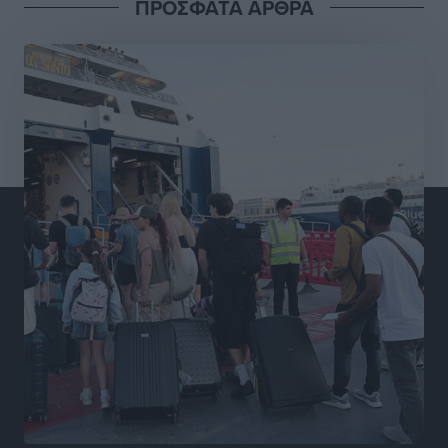
ΠΡΟΣΦΑΤΑ ΑΡΘΡΑ
Διαγόρας: Μετεγγραφικό ντεμαράζ
Αθλητικά
•
πριν 15 ώρες
Γ.Σ. Διαγόρας: Εντατική προετοιμασία και επιστροφή
Ρίζου στις Ακαδημίες
Αθλητικά
•
πριν 15 ώρες
Εθνική Ανδρών: Ραντεβού στο Telekom Center Athens
Αθλητικά
•
πριν 15 ώρες
ΕΠΟ: Απέσυρε τη στήριξή της στην υποψηφιότητα
του Ινφαντίνο
Αθλητικά
•
πριν 15 ώρες
Φοίβος Κω: Το «ευχαριστώ» για το 9ο Kos 3X3
Basketball Festival
Αθλητικά
•
πριν 15 ώρες