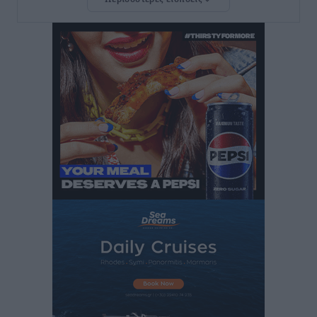
ανακοίνωσε ο Άδωνις Γεωργιάδης
Τοπικές Ειδήσεις
•
πριν 11 ώρες
Iατρικός Σύλλογος Ροδου προς Α. Γεωργιάδη:
Στρατηγικές Προτάσεις για την Ενίσχυση της
Δημόσιας Υγείας στη Νησιωτική Ελλάδα και στα
Νοσοκομεία της Γ΄ Ζώνης
Τοπικές Ειδήσεις
•
πριν 11 ώρες
Πάνθηρες: Ξεκίνησαν αισιόδοξοι για την παρθενική
“πτήση” τους
Αθλητικά
•
πριν 11 ώρες
Άρης Αρχαγγέλου: Στο πλευρό του άτυχου Ιάκωβου
Θωμά
Αθλητικά
•
πριν 11 ώρες
Φοίβος: Η μεγάλη επιστροφή του Μπρένο Σαλβατιέρα