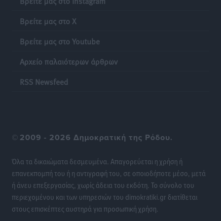
Βρείτε μας στο Instagram
Γονικές παροχές: Οι παγίδες στις μεταφορές
Βρείτε μας στο X
χρημάτων που μπορεί να κοστίσουν σε φόρο
Ειδήσεις
•
πριν 19 ώρες
Βρείτε μας στο Youtube
Αρχείο παλαιότερων άρθρων
Η επόμενη παγκόσμια δύναμη στα υδροπλάνα μπορεί
να είναι η Ελλάδα
RSS Newsfeed
Ειδήσεις
•
πριν 19 ώρες
Στη Σύμη η Φαίη Σκορδά επισκέφθηκε την Ιερά Μονή
του Πανορμίτη
©
2009 - 2026 Δημοκρατική της Ρόδου.
Τοπικές Ειδήσεις
•
πριν 19 ώρες
Όλα τα δικαιώματα δεσμευμένα. Απαγορεύεται η χρήση ή
Σερβία: Ανακάμπτουν οι τουριστικές ροές προς την
επανεκπομπή του ή η αντιγραφή του, σε οποιοδήποτε μέσο, μετά
Ελλάδα
ή άνευ επεξεργασίας, χωρίς άδεια του εκδότη. Το σύνολο του
Ειδήσεις
•
πριν 19 ώρες
περιεχομένου και των υπηρεσιών του dimokratiki.gr διατίθεται
στους επισκέπτες αυστηρά για προσωπική χρήση.
Διακοπές στην Κάρπαθο για τον Γιώργο Γεραπετρίτη