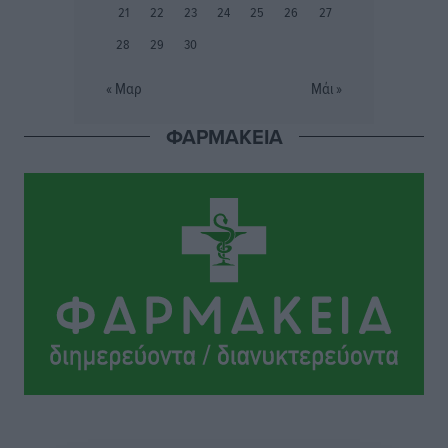
Συνελήφθη 37χρονη στη Ρόδο γιατί είχε αφήσει τα
21
22
23
24
25
26
27
τρία ανήλικα παιδιά της χωρίς επιτήρηση
28
29
30
Τοπικές Ειδήσεις
•
πριν 14 ώρες
« Μαρ
Μάι »
Σταυρός Καλυθιών: Απέκτησε την Φωτεινή Πιζάνια
ΦΑΡΜΑΚΕΙΑ
Αθλητικά
•
πριν 14 ώρες
Το Yucatan Show έρχεται στη Ρόδο με τον Frankie
Lluc
Πολιτιστικά
•
πριν 15 ώρες
Σι Τζέι Χάρις: «Να πανηγυρίσουμε πολλές νίκες μαζί»
Αθλητικά
•
πριν 15 ώρες
Ροδήλιος: Ο απολογισμός από το Πανελλήνιο
Πρωτάθλημα Πίστας
Αθλητικά
•
πριν 15 ώρες