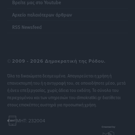
Βρείτε μας στο Youtube
Ακρίβεια: Σημαντικές οι διατακτικές σίτισης για 3
στους 4 εργαζομένους
Αρχείο παλαιότερων άρθρων
Ειδήσεις
•
πριν 21 ώρες
RSS Newsfeed
Κινητοποίηση της Πυροσβεστικής στην Κάρπαθο, για
τη φωτιά στην περιοχή Σάνταλο
Τοπικές Ειδήσεις
•
πριν 21 ώρες
©
2009 - 2026 Δημοκρατική της Ρόδου.
Η Ρόδος μπαίνει στη διεκδίκηση για τη Μεσογειακή
Πρωτεύουσα Πολιτισμού και Διαλόγου 2028
Όλα τα δικαιώματα δεσμευμένα. Απαγορεύεται η χρήση ή
Τοπικές Ειδήσεις
•
πριν 21 ώρες
επανεκπομπή του ή η αντιγραφή του, σε οποιοδήποτε μέσο, μετά
ή άνευ επεξεργασίας, χωρίς άδεια του εκδότη. Το σύνολο του
περιεχομένου και των υπηρεσιών του dimokratiki.gr διατίθεται
Σύμη: Στον 8ο αγνοούμενο Γερμανό τουρίστα ανήκει η
στους επισκέπτες αυστηρά για προσωπική χρήση.
σορός που εντοπίστηκε
Τοπικές Ειδήσεις
•
πριν 21 ώρες
MHT: 232004
Η σιωπηρή παράταση του Ταμείου Ανάκαμψης για