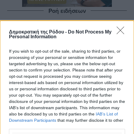
Ροή ειδήσεων
Η Meridiam ξεκλειδώνει τις έρευνες βυθού στη
Δημοκρατική της Ρόδου -
Do Not Process My
Personal Information
θαλάσσια περιοχή Κάσου και Καρπάθου
Τοπικές Ειδήσεις
•
πριν 9 ώρες
If you wish to opt-out of the sale, sharing to third parties, or
processing of your personal or sensitive information for
Παρουσίαση βιβλίου του Α. Χατζημιχαήλ – Τιμητική
targeted advertising by us, please use the below opt-out
εκδήλωση για τους αυτοδιοικητικούς της Κω
section to confirm your selection. Please note that after your
Πολιτιστικά
•
πριν 10 ώρες
opt-out request is processed you may continue seeing
interest-based ads based on personal information utilized by
us or personal information disclosed to third parties prior to
Εγκρίθηκε η ηλεκτρική διασύνδεση Ρόδου και Κω
your opt-out. You may separately opt-out of the further
μέσω υποβρύχιων καλωδίων με την ηπειρωτική
disclosure of your personal information by third parties on the
Ελλάδα
IAB’s list of downstream participants. This information may
Τοπικές Ειδήσεις
•
πριν 11 ώρες
also be disclosed by us to third parties on the
IAB’s List of
Downstream Participants
that may further disclose it to other
third parties.
Νέο ανακαινισμένο δημοτικό τουριστικό γραφείο