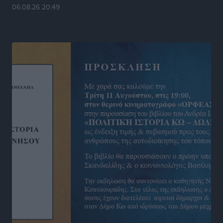
Στίβος: Οι βαθμολογίες των συλλόγων της
06.08.26 20:49
Δωδεκανήσου
Αθλητικά
•
πριν 16 ώρες
Νέες ταυτότητες: Ποιοι πρέπει να τις αλλάξουν άμεσα
και ποιοι όχι
Ειδήσεις
•
πριν 16 ώρες
Στον Ιπποκράτη η Μαρία Βλάχου
Αθλητικά
•
πριν 16 ώρες
Οικονομική ενίσχυση για συντήρηση στο κλειστό της
Καρπάθου
Αθλητικά
•
πριν 16 ώρες
Στάθης Αντωνάς: Ένα βήμα πριν από επαγγελματικό
συμβόλαιο πυγμαχίας με MTGP και BXGP για Ευρώπη
και Αυστραλία