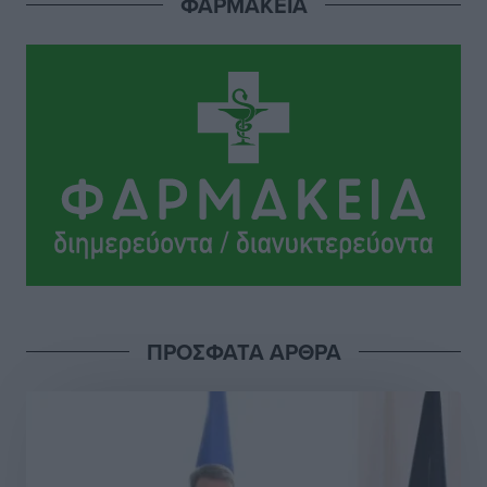
ΦΑΡΜΑΚΕΙΑ
Ιππότες: Με το βλέμμα στραμμένο στο μέλλον
Αθλητικά
•
πριν 13 ώρες
ΠΑΜΕ ΣΤΟΙΧΗΜΑ: Περισσότερα από 95 εκατομμύρια
ευρώ σε κέρδη μοίρασε τον Ιούλιο
Αθλητικά
•
πριν 13 ώρες
Ολοκλήρωση του έργου αναβάθμισης των
υποδομών του Νεστορίδειου Μελάθρου
Τοπικές Ειδήσεις
•
πριν 14 ώρες
ΠΡΟΣΦΑΤΑ ΑΡΘΡΑ
Γ.Σ. Διαγόρας: Στα «κυανέρυθρα» ο Janni Pembe
Αθλητικά
•
πριν 15 ώρες
Σύλληψη 21χρονου για ναρκωτικά στη Ρόδο
Τοπικές Ειδήσεις
•
πριν 16 ώρες