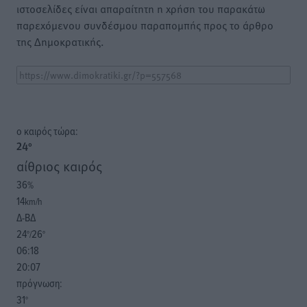
ιστοσελίδες είναι απαραίτητη η χρήση του παρακάτω
παρεχόμενου συνδέσμου παραπομπής προς το άρθρο
της Δημοκρατικής.
o καιρός τώρα:
24
°
αίθριος καιρός
36
%
14
km/h
Δ-ΒΔ
24
26
°/
°
06:18
20:07
πρόγνωση:
31
°