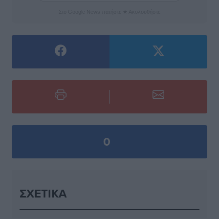
Στο Google News πατήστε ★ Ακολουθήστε
0
ΣΧΕΤΙΚΆ