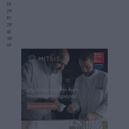
ΣΑ
29
°
ΚΥ
29
°
ΔΕ
30
°
ΤΡ