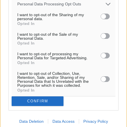
στην Πάτμο
Personal Data Processing Opt Outs
Τοπικές Ειδήσεις
•
πριν 11 ώρες
I want to opt-out of the Sharing of my
personal data.
Opted In
Οι συναντήσεις που είχε κατά την επίσκεψη του στη
Ρόδο ο Πρέσβης της Βραζιλίας στην Ελλάδα
I want to opt-out of the Sale of my
Personal Data.
Τοπικές Ειδήσεις
•
πριν 12 ώρες
Opted In
I want to opt-out of processing my
Γερμανική αγορά: Έλλειψη προσιτών ξενοδοχείων
Personal Data for Targeted Advertising.
απειλεί τη ζήτηση για πακέτα διακοπών – Στο
Opted In
επίκεντρο και η Ελλάδα
I want to opt-out of Collection, Use,
Ειδήσεις
•
πριν 12 ώρες
Retention, Sale, and/or Sharing of my
Personal Data that Is Unrelated with the
Purposes for which it was collected.
Περισσότερες ειδήσεις
Νέο ξενοδοχείο στη Ρόδο για την H Hotels –
Opted In
Χατζηλαζάρου – Προχωρά καινούργιο ξενοδοχείο
CONFIRM
στην Κω
Τοπικές Ειδήσεις
•
πριν 12 ώρες
Data Deletion
Data Access
Privacy Policy
Αυτοκίνητο μπήκε παράνομα σε μονόδρομο στο