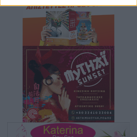
Μαστιχάρι – Αναποδογύρισε όχημα με μητέρα και
5χρονο παιδί
Τοπικές Ειδήσεις
•
πριν 12 ώρες
“Η Ευρώπη αντιμετώπιζε το προσφυγικό σαν ταινία
τρόμου” – Η συγκλονιστική μαρτυρία της Χαρούλας
Γιασιράνη στον RV για τα γεγονότα που οδήγησαν στο
Σύμφωνο της Λέρου
Τοπικές Ειδήσεις
•
πριν 12 ώρες
Συναυλία με τον Γιάννη Κότσιρα στις 21 Αυγούστου
Πολιτιστικά
•
πριν 13 ώρες
Έκτακτη συνεδρίαση της Δημοτικής Επιτροπής Ρόδου
αύριο Παρασκευή 7 Αυγούστου
Τοπικές Ειδήσεις
•
πριν 13 ώρες