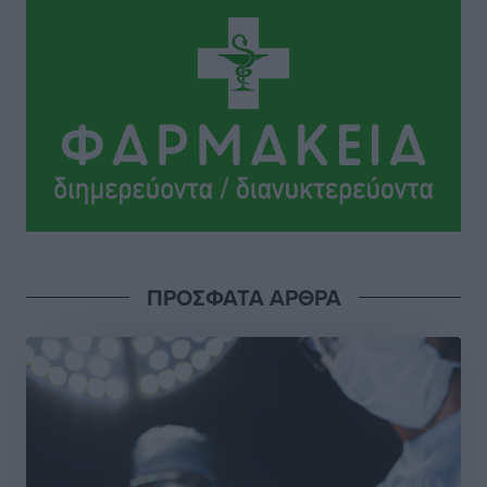
Ηρακλής Μαριτσών: “Πρώτη” με δύο ακόμα
παρόντες, πάει κανονικά στον Σωτήρα
Αθλητικά
•
πριν 8 ώρες
Ανατροπές στη Δημοτική Επιτροπή Ρόδου μετά την
ανεξαρτητοποίηση του Μιχαήλ Κορδίνα
Τοπικές Ειδήσεις
•
πριν 8 ώρες
Απόλλωνας Καλυθιών: Πιστός στρατιώτης του ο
ΠΡΟΣΦΑΤΑ ΑΡΘΡΑ
Σουηδός του!
Αθλητικά
•
πριν 8 ώρες
Χατζηβασιλείου: Προτεραιότητα της ΕΕ η προστασία
των εξωτερικών συνόρων
Ειδήσεις
•
πριν 8 ώρες