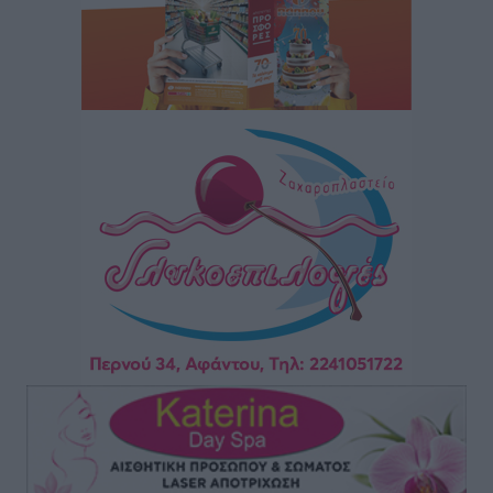
Κως: Γερμανός τουρίστας κέρδισε αποζημίωση 900
ευρώ επειδή δεν βρήκε ξαπλώστρες στις
οικογενειακές διακοπές του
Τοπικές Ειδήσεις
•
πριν 7 ώρες
Ο γεωεντοπισμός μέσω 112 «έσωσε» Δανό περιπατητή
στη Ρόδο
Τοπικές Ειδήσεις
•
πριν 7 ώρες
Σύμη: Ανασύρθηκε σορός άνδρα – Εξετάζεται αν είναι
ο 8ος Γερμανός που αγνοούνταν μετά την παράσυρσή
ιστιοφόρου
Τοπικές Ειδήσεις
•
πριν 7 ώρες
Ερώτηση στην Ευρωπαϊκή Επιτροπή για τις
αλλεπάλληλες πυρκαγιές που ξεσπούν από μονάδες
ανακύκλωσης και ΧΥΤΑ και την επικίνδυνη έκθεση