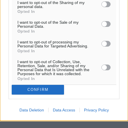
I want to opt-out of the Sharing of my
personal data.
ΣΧΕΤΙΚΆ
Opted In
I want to opt-out of the Sale of my
Personal Data.
Ο Ρόλος του Τεχνικού Επιμελητηρίου Ελλάδας στην Υπόθεση
Opted In
του Δυστυχήματος των Τεμπών
I want to opt-out of processing my
Personal Data for Targeted Advertising.
Opted In
Καθοριστικός ο ρόλος της Ελλάδας στη διαμόρφωση
Ευρωπαϊκής πολιτικής για τη Συρία
I want to opt-out of Collection, Use,
Retention, Sale, and/or Sharing of my
Personal Data that Is Unrelated with the
Η Υπογραφή Συμφωνίας ΑΟΖ μεταξύ Ελλάδας και Κυπριακής
Purposes for which it was collected.
Δημοκρατίας: Μια νόμιμη και αναγκαία πολιτική κίνηση
Opted In
της…
CONFIRM
Γάζα: Ο ρόλος του Ερυθρού Σταυρού στην εφαρμογή της
εκεχειρίας
Data Deletion
Data Access
Privacy Policy