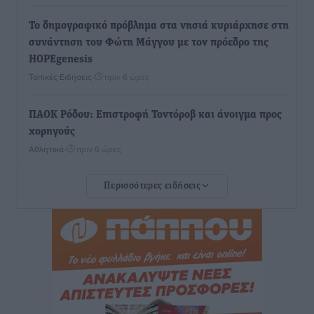
To δημογραφικό πρόβλημα στα νησιά κυριάρχησε στη
συνάντηση του Φώτη Μάγγου με τον πρόεδρο της
HOPEgenesis
Τοπικές Ειδήσεις
•
πριν 6 ώρες
ΠΑΟΚ Ρόδου: Επιστροφή Τοντόροβ και άνοιγμα προς
χορηγούς
Αθλητικά
•
πριν 6 ώρες
Περισσότερες ειδήσεις
Rhodes Beyond Summer – Εκεί που το καλοκαίρι
είναι μόνο η αρχή
Τοπικές Ειδήσεις
•
πριν 6 ώρες
Κικίλιας: Μειώθηκαν κατά 34% οι μεταναστευτικές
ροές στα θαλάσσια σύνορα
Ειδήσεις
•
πριν 7 ώρες