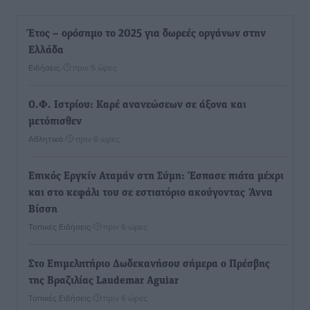
Έτος – ορόσημο το 2025 για δωρεές οργάνων στην
Ελλάδα
Ειδήσεις
•
πριν 5 ώρες
Ο.Φ. Ιστρίου: Καρέ ανανεώσεων σε άξονα και
μετόπισθεν
Αθλητικά
•
πριν 6 ώρες
Επικός Εργκίν Αταμάν στη Σύμη: Έσπασε πιάτα μέχρι
και στο κεφάλι του σε εστιατόριο ακούγοντας Άννα
Βίσση
Τοπικές Ειδήσεις
•
πριν 6 ώρες
Στο Επιμελητήριο Δωδεκανήσου σήμερα ο Πρέσβης
της Βραζιλίας Laudemar Aguiar
Τοπικές Ειδήσεις
•
πριν 6 ώρες