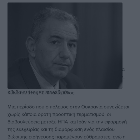
Η προσεχής Σύνοδος Κορυφής του ΝΑΤΟ, η οποία θα
πραγματοποιηθεί στις 7-8 Ιουλίου 2026 στην Άγκυρα,
διεξάγεται σε μια περίοδο αυξημένης γεωπολιτικής
αβεβαιότητας και αστάθειας.
Κωνσταντίνος Π. Μπαλωμένος
Μια περίοδο που ο πόλεμος στην Ουκρανία συνεχίζεται
χωρίς κάποια ορατή προοπτική τερματισμού, οι
διαβουλεύσεις μεταξύ ΗΠΑ και Ιράν για την εφαρμογή
της εκεχειρίας και τη διαμόρφωση ενός πλαισίου
βιώσιμης ειρήνευσης παραμένουν εύθραυστες, ενώ η