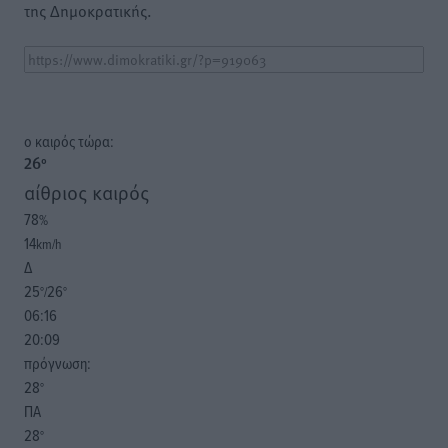
της Δημοκρατικής.
o καιρός τώρα:
26
°
αίθριος καιρός
78
%
14
km/h
Δ
25
26
°/
°
06:16
20:09
πρόγνωση:
28
°
ΠΑ
28
°