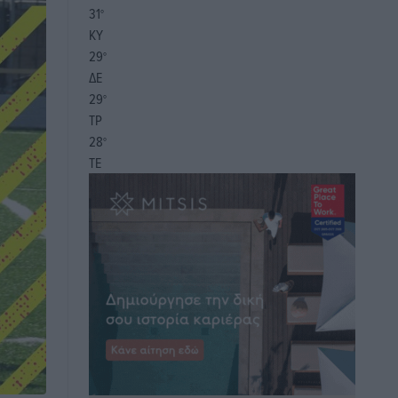
31
°
ΚΥ
29
°
ΔΕ
29
°
ΤΡ
28
°
ΤΕ