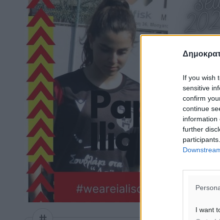
Δημοκρατ
If you wish 
sensitive in
confirm you
continue se
information 
further disc
participants
Downstream 
Persona
I want t