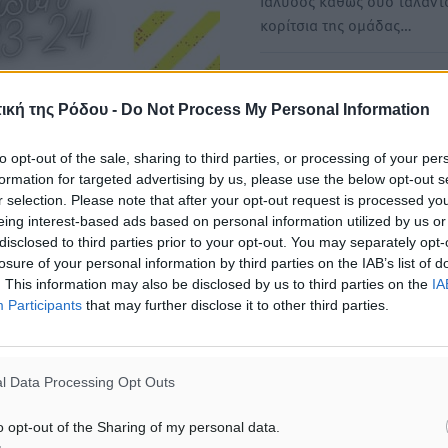
Ιάλυσος καθώς δύο ταλαντ
κορίτσια της ομάδας…
Εθνική Ομάδα Προκορασίδ
επίσημα οι κλήσεις σε
ική της Ρόδου -
Do Not Process My Personal Information
Σακκομήτρου και Γρύλλη
to opt-out of the sale, sharing to third parties, or processing of your per
Με κάθε επισημότητα, η Ι
formation for targeted advertising by us, please use the below opt-out s
Σακκομήτρου και η Σεβαστ
r selection. Please note that after your opt-out request is processed y
Γρύλλη της LCF…
eing interest-based ads based on personal information utilized by us or
disclosed to third parties prior to your opt-out. You may separately opt-
losure of your personal information by third parties on the IAB’s list of
. This information may also be disclosed by us to third parties on the
IA
Participants
that may further disclose it to other third parties.
l Data Processing Opt Outs
o opt-out of the Sharing of my personal data.