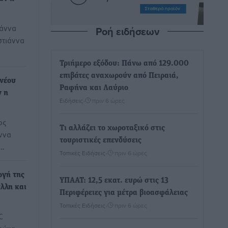
ωάννα
Ροή ειδήσεων
στιάννα
Τριήμερο εξόδου: Πάνω από 129.000
επιβάτες αναχωρούν από Πειραιά,
 νέου
Ραφήνα και Λαύριο
ν η
Ειδήσεις
•
πριν 6 ώρες
ος
Τι αλλάζει το χωροταξικό στις
ννα
τουριστικές επενδύσεις
κ…
Τοπικές Ειδήσεις
•
πριν 6 ώρες
ογή της
ΥΠΑΑΤ: 12,5 εκατ. ευρώ στις 13
λλη και
Περιφέρειες για μέτρα βιοασφάλειας
Τοπικές Ειδήσεις
•
πριν 6 ώρες
C