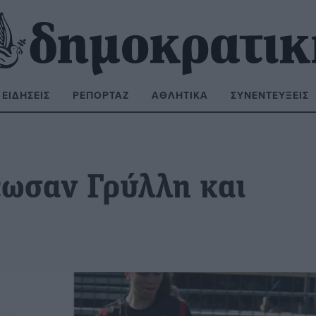
ΕΙΔΉΣΕΙΣ
ΡΕΠΟΡΤΆΖ
ΑΘΛΗΤΙΚΆ
ΣΥΝΕΝΤΕΎΞΕΙΣ
ΝΑΖΉΤΗΣΗ:
έωσαν Γρύλλη και