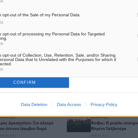
In
#Ανανέωση
o opt-out of the Sale of my Personal Data.
In
to opt-out of processing my Personal Data for Targeted
ing.
ματα αναζήτησης
In
o opt-out of Collection, Use, Retention, Sale, and/or Sharing
ε μας στο Google News ★ ↗
ersonal Data that Is Unrelated with the Purposes for which it
lected.
In
ήστε
CONFIRM
ΙΑΒΑΣΕ ΕΠΙΣΗΣ
Data Deletion
Data Access
Privacy Policy
ΑΘΛΗΤΙΚΆ
ΑΘΛΗΤΙΚΆ
Άρης Αρχαγγέλου: Στο πλευρό
Φοίβος: Η μεγάλη επιστρ
του άτυχου Ιάκωβου Θωμά
Μπρένο Σαλβατιέρα
7.08.26 · 16:57
07.08.26 · 16:53