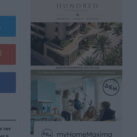
ε την
ων η