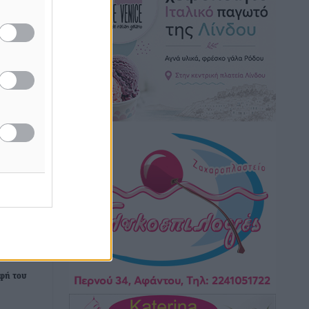
Τοπικές Ειδήσεις
•
πριν 7 ώρες
Iατρικός Σύλλογος Ροδου προς Α.
Γεωργιάδη: Στρατηγικές Προτάσεις για
την Ενίσχυση της Δημόσιας Υγείας στη
Νησιωτική Ελλάδα και στα
Νοσοκομεία της Γ΄ Ζώνης
Τοπικές Ειδήσεις
•
πριν 8 ώρες
Πάνθηρες: Ξεκίνησαν αισιόδοξοι για
την παρθενική “πτήση” τους
Αθλητικά
•
πριν 8 ώρες
Άρης Αρχαγγέλου: Στο πλευρό του
άτυχου Ιάκωβου Θωμά
Αθλητικά
•
πριν 8 ώρες
οφή του