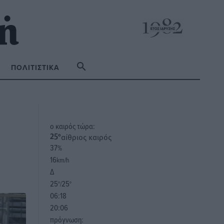
ΠΟΛΙΤΙΣΤΙΚΆ
o καιρός τώρα:
αίθριος καιρός
25
°
37
%
16
km/h
Δ
25
25
°/
°
06:18
20:06
πρόγνωση: