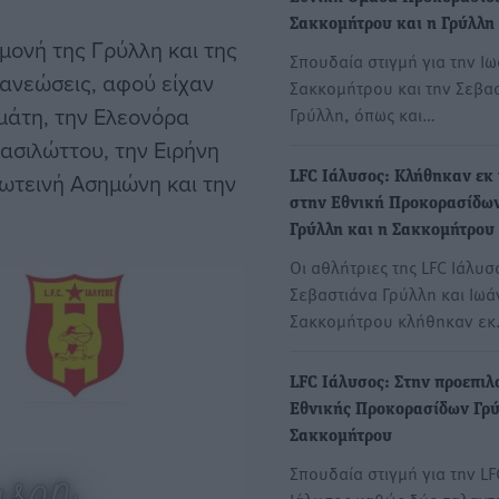
Σακκομήτρου και η Γρύλλη
μονή της Γρύλλη και της
Σπουδαία στιγμή για την Ι
ανεώσεις, αφού είχαν
Σακκομήτρου και την Σεβα
μάτη, την Ελεονόρα
Γρύλλη, όπως και…
ασιλώττου, την Ειρήνη
ωτεινή Ασημώνη και την
LFC Ιάλυσος: Κλήθηκαν εκ
στην Εθνική Προκορασίδω
Γρύλλη και η Σακκομήτρου
Οι αθλήτριες της LFC Ιάλυσ
Σεβαστιάνα Γρύλλη και Ιωά
Σακκομήτρου κλήθηκαν ε
LFC Ιάλυσος: Στην προεπιλ
Εθνικής Προκορασίδων Γρύ
Σακκομήτρου
Σπουδαία στιγμή για την LF