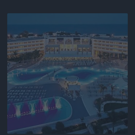
Κλειστή αύριο βράδυ η παραλιακή οδός στο λιμάνι της
Κω
Τοπικές Ειδήσεις
•
πριν 6 ώρες
Στην ΑΑΔΕ ο Μητσοτάκης για το myAGRO: «Είναι μια
πολύ σημαντική ημέρα για τον πρωτογενή τομέα»
Ειδήσεις
•
πριν 7 ώρες
Ξενοδοχεία: Ανοδος 10% στον τζίρο με στάσιμες
διανυκτερεύσεις
Ειδήσεις
•
πριν 7 ώρες
Οι πρώτες εικόνες του νέου Canadair που έρχεται
Ελλάδα και θα πετά και νύχτα
Ειδήσεις
•
πριν 7 ώρες