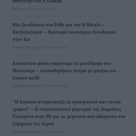
επίκεντρο και η Ελλάδα
Ειδήσεις
•
πριν 42 λεπτά
Νέο ξενοδοχείο στη Ρόδο για την H Hotels –
Χατζηλαζάρου – Προχωρά καινούργιο ξενοδοχείο
στην Κω
Τοπικές Ειδήσεις
•
πριν 48 λεπτά
Αυτοκίνητο μπήκε παράνομα σε μονόδρομο στο
Μαστιχάρι – Αναποδογύρισε όχημα με μητέρα και
5χρονο παιδί
Τοπικές Ειδήσεις
•
πριν 55 λεπτά
“Η Ευρώπη αντιμετώπιζε το προσφυγικό σαν ταινία
τρόμου” – Η συγκλονιστική μαρτυρία της Χαρούλας
Γιασιράνη στον RV για τα γεγονότα που οδήγησαν στο
Σύμφωνο της Λέρου
Τοπικές Ειδήσεις
•
πριν 1 ώρα