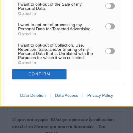
I want to opt-out of the Sale of my
Personal Data.
Opted In
I want to opt-out of processing my
Personal Data for Targeted Advertising.
Opted In
I want to opt-out of Collection, Use,
Retention, Sale, and/or Sharing of my
Personal Data that Is Unrelated with the
Purposes for which it was collected.
Opted In
Ροή ειδήσεων
CONFIRM
Οι συναντήσεις που είχε κατά την επίσκεψη του στη
Data Deletion
Data Access
Privacy Policy
Ρόδο ο Πρέσβης της Βραζιλίας στην Ελλάδα
Τοπικές Ειδήσεις
•
πριν 33 λεπτά
Γερμανική αγορά: Έλλειψη προσιτών ξενοδοχείων
απειλεί τη ζήτηση για πακέτα διακοπών – Στο