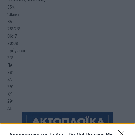
55
%
13
km/h
ΒΔ
28
28
°/
°
06:17
20:08
πρόγνωση:
33
°
ΠΑ
28
°
ΣΑ
29
°
ΚΥ
29
°
ΔΕ
Δημοκρατική της Ρόδου -
Do Not Process My