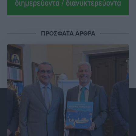
η Λέρος, στόχος η επιμήκυνση της τουριστικής σεζόν
στο νησί
Τοπικές Ειδήσεις
•
πριν 4 ώρες
ΠΡΟΣΦΑΤΑ ΑΡΘΡΑ
Α.Σ. Ρόδος: Πρώτη… στην νέα σελίδα των «ελαφιών»
(φωτορεπορτάζ)
Αθλητικά
•
πριν 5 ώρες
Στίβος: Οι βαθμολογίες των συλλόγων της
Δωδεκανήσου
Αθλητικά
•
πριν 5 ώρες
Νέες ταυτότητες: Ποιοι πρέπει να τις αλλάξουν άμεσα
και ποιοι όχι
Ειδήσεις
•
πριν 5 ώρες
Στον Ιπποκράτη η Μαρία Βλάχου