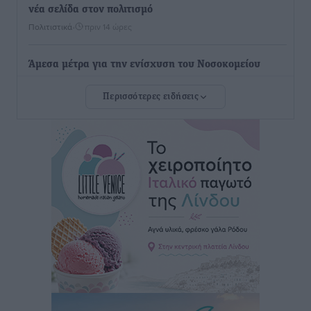
νέα σελίδα στον πολιτισμό
Πολιτιστικά
•
πριν 14 ώρες
Άμεσα μέτρα για την ενίσχυση του Νοσοκομείου
Ρόδου και αντιμετώπιση των ελλείψεων προσωπικού
Περισσότερες ειδήσεις
ανακοίνωσε ο Άδωνις Γεωργιάδης
Τοπικές Ειδήσεις
•
πριν 14 ώρες
Iατρικός Σύλλογος Ροδου προς Α. Γεωργιάδη:
Στρατηγικές Προτάσεις για την Ενίσχυση της
Δημόσιας Υγείας στη Νησιωτική Ελλάδα και στα
Νοσοκομεία της Γ΄ Ζώνης
Τοπικές Ειδήσεις
•
πριν 14 ώρες
Πάνθηρες: Ξεκίνησαν αισιόδοξοι για την παρθενική
“πτήση” τους
Αθλητικά
•
πριν 14 ώρες