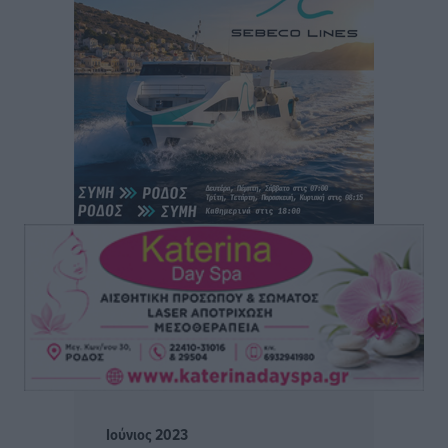
Άρης Αρχαγγέλου: Στο πλευρό του άτυχου Ιάκωβου
Θωμά
Αθλητικά
•
πριν 14 ώρες
Φοίβος: Η μεγάλη επιστροφή του Μπρένο Σαλβατιέρα
Αθλητικά
•
πριν 15 ώρες
Κλεάνθης: Έτοιμες οι κάρτες διαρκείας της νέας
σεζόν
Αθλητικά
•
πριν 15 ώρες
Ατρόμητος Διμυλιάς: Ο Μαργαρίτης και μία
αδιαπραγμάτευτη φιλοσοφία
Αθλητικά
•
πριν 15 ώρες
Γ.Σ. Διαγόρας: Επέστρεψε στις Ακαδημίες η Ειρήνη
Ιούνιος 2023
Παπαεμμανουήλ