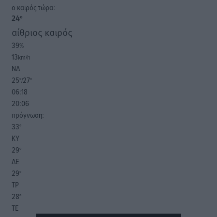
o καιρός τώρα:
24
°
αίθριος καιρός
39
%
13
km/h
ΝΔ
25
27
°/
°
06:18
20:06
πρόγνωση:
33
°
ΚΥ
29
°
ΔΕ
29
°
ΤΡ
28
°
ΤΕ