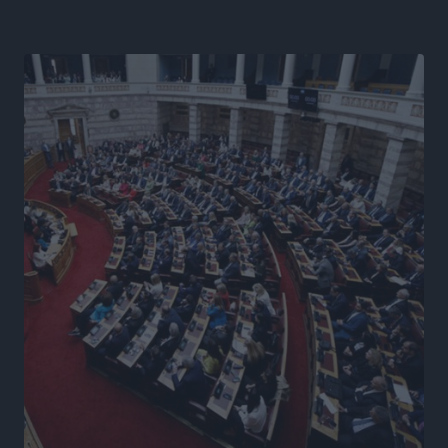
βλέμμα στη ΔΕΘ και τις εκλογές του 2027
Ειδήσεις
•
πριν 20 ώρες
Γ. Χατζημάρκος από το Μέγαρο Μαξίμου: “Ο
τουρισμός μπορεί να γίνει ο μεγαλύτερος πελάτης της
ελληνικής βιομηχανίας”
Τοπικές Ειδήσεις
•
πριν 20 ώρες
Έρευνα ΕΟΤ: Οι Ευρωπαίοι ταξιδιώτες «ψηφίζουν»
Ελλάδα
Ειδήσεις
•
πριν 20 ώρες
Άκυρες οι εγκύκλιοι που δεν αναρτώνται,
υποχρεωτική η δημοσίευσή τους από την 1η
Οκτωβρίου
Ειδήσεις
•
πριν 20 ώρες
Καύσιμα: «Καίνε» οι τιμές και στα νησιά μας – Γιατί