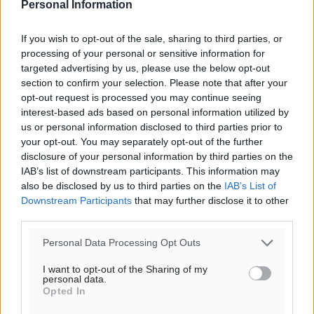
Personal Information
If you wish to opt-out of the sale, sharing to third parties, or
processing of your personal or sensitive information for
targeted advertising by us, please use the below opt-out
section to confirm your selection. Please note that after your
opt-out request is processed you may continue seeing
interest-based ads based on personal information utilized by
us or personal information disclosed to third parties prior to
your opt-out. You may separately opt-out of the further
disclosure of your personal information by third parties on the
IAB’s list of downstream participants. This information may
also be disclosed by us to third parties on the
IAB’s List of
Downstream Participants
that may further disclose it to other
Ροή ειδήσεων
third parties.
Personal Data Processing Opt Outs
Τριήμερο εξόδου: Πάνω από 129.000 επιβάτες
I want to opt-out of the Sharing of my
αναχωρούν από Πειραιά, Ραφήνα και Λαύριο
personal data.
Opted In
Ειδήσεις
•
πριν 13 ώρες