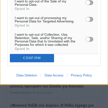
I want to opt-out of the Sale of my
Personal Data.
Τι αλλάζει το χωροταξικό στις τουριστικές επενδύσεις
Opted In
Τοπικές Ειδήσεις
•
πριν 13 ώρες
I want to opt-out of processing my
Personal Data for Targeted Advertising.
Opted In
ΥΠΑΑΤ: 12,5 εκατ. ευρώ στις 13 Περιφέρειες για μέτρα
βιοασφάλειας
I want to opt-out of Collection, Use,
Τοπικές Ειδήσεις
•
πριν 13 ώρες
Retention, Sale, and/or Sharing of my
Personal Data that Is Unrelated with the
Purposes for which it was collected.
Opted In
Ποιοι φοιτητές μπορούν να λάβουν ενίσχυση για
στέγη έως 2.500 ευρώ
CONFIRM
Ειδήσεις
•
πριν 13 ώρες
«Γιατί οι Τούρκοι συρρέουν στα ελληνικά νησιά»:
Data Deletion
Data Access
Privacy Policy
Τουρκική εφημερίδα εξηγεί τους λόγους που οι
γείτονες προτιμούν την Ελλάδα για διακοπές
Τοπικές Ειδήσεις
•
πριν 14 ώρες
«Μουσικό Ταξίδι στο Αιγαίο»: Η Ρόδος έγραψε μια