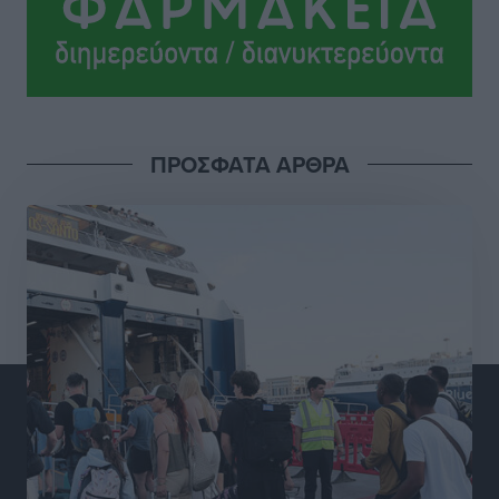
Αθλητικά
•
πριν 18 ώρες
Ροδήλιος: Ο απολογισμός από το Πανελλήνιο
Πρωτάθλημα Πίστας
Αθλητικά
•
πριν 18 ώρες
ΠΡΟΣΦΑΤΑ ΑΡΘΡΑ
Διαγόρας: Μετεγγραφικό ντεμαράζ
Αθλητικά
•
πριν 18 ώρες
Γ.Σ. Διαγόρας: Εντατική προετοιμασία και επιστροφή
Ρίζου στις Ακαδημίες
Αθλητικά
•
πριν 18 ώρες
Εθνική Ανδρών: Ραντεβού στο Telekom Center Athens
Αθλητικά
•
πριν 18 ώρες
ΕΠΟ: Απέσυρε τη στήριξή της στην υποψηφιότητα