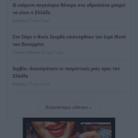
Η επόμενη παγκόσμια δύναμη στα υδροπλάνα μπορεί
να είναι η Ελλάδα
Ειδήσεις
•
πριν 1 ώρα
Στη Σύμη η Φαίη Σκορδά επισκέφθηκε την Ιερά Μονή
του Πανορμίτη
Τοπικές Ειδήσεις
•
πριν 1 ώρα
Σερβία: Ανακάμπτουν οι τουριστικές ροές προς την
Ελλάδα
Ειδήσεις
•
πριν 1 ώρα
Διακοπές στην Κάρπαθο για τον Γιώργο Γεραπετρίτη
Περισσότερες ειδήσεις
Τοπικές Ειδήσεις
•
πριν 1 ώρα
Ρόδος: Τραυματίστηκε 53χρονος ναυτικός
Τοπικές Ειδήσεις
•
πριν 1 ώρα