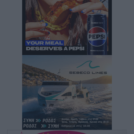
Airbnb: Αυξημένα έσοδα στο β’ τρίμηνο με «όχημα»
το Μουντιάλ
Ειδήσεις
•
πριν 1 ώρα
Ενίσχυση των υπηρεσιών υγείας στο αεροδρόμιο της
Ρόδου: «Η πολιτική βούληση είναι η ενίσχυση, όχι η
αφαίρεση»
Τοπικές Ειδήσεις
•
πριν 2 ώρες
Αρνείται τα πάντα ο 53χρονος φερόμενος ως λογιστής
και μιλά για σκευωρία γνωστών μεταξύ τους
καταγγελλόντων
Τοπικές Ειδήσεις
•
πριν 2 ώρες
Δήμος Ρόδου: Επήλθε συμβιβασμός με την οικογένεια
του θύματος του σοκαριστικού θανατηφόρου
τροχαίου του 2014