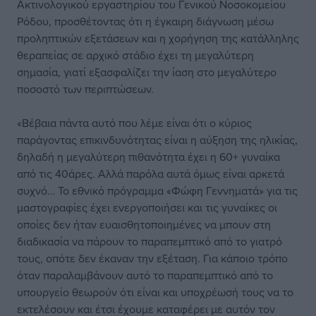
Ακτινολογικού εργαστηρίου του Γενικού Νοσοκομείου
Ρόδου, προσθέτοντας ότι η έγκαιρη διάγνωση μέσω
προληπτικών εξετάσεων και η χορήγηση της κατάλληλης
θεραπείας σε αρχικό στάδιο έχει τη μεγαλύτερη
σημασία, γιατί εξασφαλίζει την ίαση στο μεγαλύτερο
ποσοστό των περιπτώσεων.
«Βέβαια πάντα αυτό που λέμε είναι ότι ο κύριος
παράγοντας επικινδυνότητας είναι η αύξηση της ηλικίας,
δηλαδή η μεγαλύτερη πιθανότητα έχει η 60+ γυναίκα
από τις 40άρες. Αλλά παρόλα αυτά όμως είναι αρκετά
συχνό… Το εθνικό πρόγραμμα «Φώφη Γεννηματά» για τις
μαστογραφίες έχει ενεργοποιήσει και τις γυναίκες οι
οποίες δεν ήταν ευαισθητοποιημένες να μπουν στη
διαδικασία να πάρουν το παραπεμπτικό από το γιατρό
τους, οπότε δεν έκαναν την εξέταση. Για κάποιο τρόπο
όταν παραλαμβάνουν αυτό το παραπεμπτικό από το
υπουργείο θεωρούν ότι είναι και υποχρέωσή τους να το
εκτελέσουν και έτσι έχουμε καταφέρει με αυτόν τον