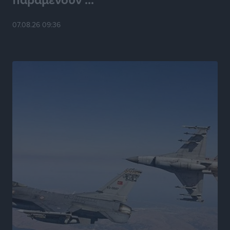
Παρουσίαση βιβλίου του Α. Χατζημιχαήλ – Τιμητική
εκδήλωση για τους αυτοδιοικητικούς της Κω
07.08.26 09:36
Πολιτιστικά
•
πριν 15 ώρες
Εγκρίθηκε η ηλεκτρική διασύνδεση Ρόδου και Κω
μέσω υποβρύχιων καλωδίων με την ηπειρωτική
Ελλάδα
Τοπικές Ειδήσεις
•
πριν 15 ώρες
Νέο ανακαινισμένο δημοτικό τουριστικό γραφείο
στην Πάτμο
Τοπικές Ειδήσεις
•
πριν 16 ώρες
Οι συναντήσεις που είχε κατά την επίσκεψη του στη
Ρόδο ο Πρέσβης της Βραζιλίας στην Ελλάδα
Τοπικές Ειδήσεις
•
πριν 17 ώρες