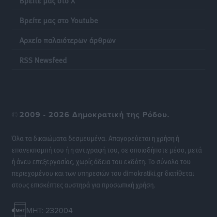
Βρείτε μας στο Youtube
Φώτης Γιαννακός στον RV: Με αυξημένες πληρότητες
η Λέρος, στόχος η επιμήκυνση της τουριστικής σεζόν
Αρχείο παλαιότερων άρθρων
στο νησί
Τοπικές Ειδήσεις
•
πριν 21 ώρες
RSS Newsfeed
Α.Σ. Ρόδος: Πρώτη… στην νέα σελίδα των «ελαφιών»
(φωτορεπορτάζ)
Αθλητικά
•
πριν 21 ώρες
©
2009 - 2026 Δημοκρατική της Ρόδου.
Στίβος: Οι βαθμολογίες των συλλόγων της
Όλα τα δικαιώματα δεσμευμένα. Απαγορεύεται η χρήση ή
Δωδεκανήσου
επανεκπομπή του ή η αντιγραφή του, σε οποιοδήποτε μέσο, μετά
Αθλητικά
•
πριν 21 ώρες
ή άνευ επεξεργασίας, χωρίς άδεια του εκδότη. Το σύνολο του
περιεχομένου και των υπηρεσιών του dimokratiki.gr διατίθεται
Νέες ταυτότητες: Ποιοι πρέπει να τις αλλάξουν άμεσα
στους επισκέπτες αυστηρά για προσωπική χρήση.
και ποιοι όχι
Ειδήσεις
•
πριν 21 ώρες
MHT: 232004