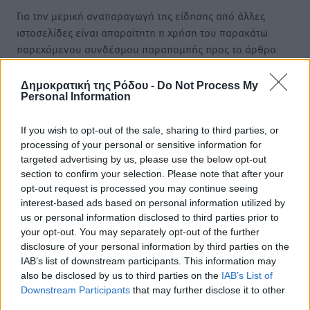
Για την μερική αναπαραγωγή της είδησης από άλλες
ιστοσελίδες είναι απαραίτητη η χρήση του παρακάτω
παρεχόμενου συνδέσμου παραπομπής προς το άρθρο
της Δημοκρατικής.
Δημοκρατική της Ρόδου -
Do Not Process My
Personal Information
If you wish to opt-out of the sale, sharing to third parties, or
processing of your personal or sensitive information for
o καιρός τώρα:
targeted advertising by us, please use the below opt-out
28
°
section to confirm your selection. Please note that after your
αίθριος καιρός
opt-out request is processed you may continue seeing
interest-based ads based on personal information utilized by
66
%
us or personal information disclosed to third parties prior to
11
km/h
your opt-out. You may separately opt-out of the further
Δ
disclosure of your personal information by third parties on the
28
29
°/
°
IAB’s list of downstream participants. This information may
06:18
also be disclosed by us to third parties on the
IAB’s List of
Downstream Participants
that may further disclose it to other
20:07
third parties.
πρόγνωση: