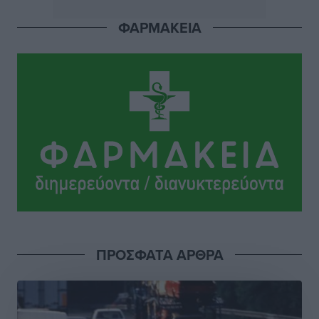
Ρεπορτάζ
•
πριν 2 ώρες
ΦΑΡΜΑΚΕΙΑ
Οικοδομική «ανάσα» στη Ρόδο: Αυξάνονται οι άδειες,
οι επεκτάσεις, οι ενεργειακές αναβαθμίσεις σε
ολόκληρο το νησί
Ειδήσεις
•
πριν 2 ώρες
Στη Ρόδο απολαμβάνει τις καλοκαιρινές της διακοπές
η Φαίη Σκορδά
Τοπικές Ειδήσεις
•
πριν 2 ώρες
Χειρουργικές ομάδες στην Κάλυμνο: Το νέο μοντέλο
του ΕΣΥ φέρνει τις επεμβάσεις κοντά στους νησιώτες
Ρεπορτάζ
•
πριν 2 ώρες
ΠΡΟΣΦΑΤΑ ΑΡΘΡΑ
Οι χειροπέδες στην Πάρο έδεσαν τα χέρια όλης της
Αυτοδιοίκησης
Δημο-Κρίσεις
•
πριν 2 ώρες