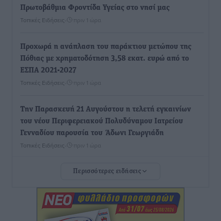
Πρωτοβάθμια Φροντίδα Υγείας στο νησί μας
Τοπικές Ειδήσεις
•
πριν 1 ώρα
Προχωρά η ανάπλαση του παράκτιου μετώπου της
Πόθιας με χρηματοδότηση 3,58 εκατ. ευρώ από το
ΕΣΠΑ 2021-2027
Τοπικές Ειδήσεις
•
πριν 1 ώρα
Την Παρασκευή 21 Αυγούστου η τελετή εγκαινίων
του νέου Περιφερειακού Πολυδύναμου Ιατρείου
Γενναδίου παρουσία του Άδωνι Γεωργιάδη
Τοπικές Ειδήσεις
•
πριν 1 ώρα
Περισσότερες ειδήσεις
Στη Λέρο ο πρόεδρος του ΠΑΣΟΚ Νίκος Ανδρουλάκης
Τοπικές Ειδήσεις
•
πριν 2 ώρες
Στα 2-2,35 GW ο στόχος για τα πρώτα υπεράκτια