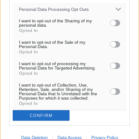
Για την μερική αναπαραγωγή της είδησης από άλλες
Personal Data Processing Opt Outs
ιστοσελίδες είναι απαραίτητη η χρήση του παρακάτω
παρεχόμενου συνδέσμου παραπομπής προς το άρθρο
I want to opt-out of the Sharing of my
personal data.
της Δημοκρατικής.
Opted In
I want to opt-out of the Sale of my
Personal Data.
Opted In
I want to opt-out of processing my
Personal Data for Targeted Advertising.
o καιρός τώρα:
Opted In
29
°
αίθριος καιρός
I want to opt-out of Collection, Use,
Retention, Sale, and/or Sharing of my
57
%
Personal Data that Is Unrelated with the
Purposes for which it was collected.
13
km/h
Opted In
ΒΔ
30
31
°/
°
CONFIRM
06:20
20:04
πρόγνωση:
Data Deletion
Data Access
Privacy Policy