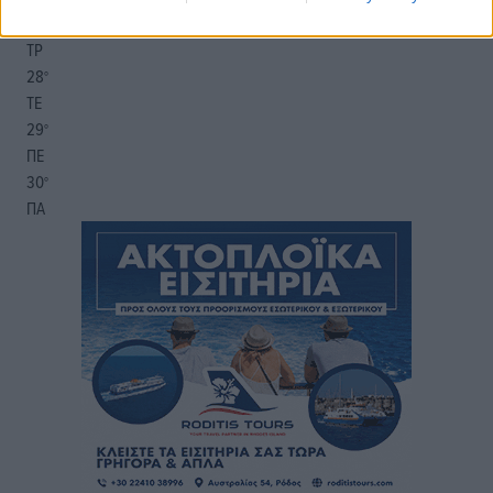
31
°
ΤΡ
28
°
ΤΕ
29
°
ΠΕ
30
°
ΠΑ