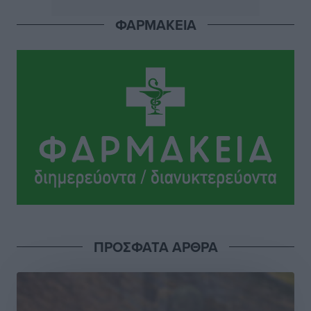
Τοπικές Ειδήσεις
•
πριν 21 ώρες
ΦΑΡΜΑΚΕΙΑ
Αποκαλυπτήρια για την «Ατζέντα 2030» από το βήμα
της ΔΕΘ
Ειδήσεις
•
πριν 23 ώρες
Από την παράδοση της Ρόδου στα ερευνητικά
εργαστήρια: Το μελεκούνι αποκτά διεθνές
επιστημονικό ενδιαφέρον
Πολιτιστικά
•
πριν 24 ώρες
ΠΡΟΣΦΑΤΑ ΑΡΘΡΑ