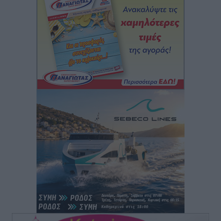
αιολικά πάρκα που θα λειτουργήσουν στη χώρα μας
Ειδήσεις
•
πριν 3 ώρες
Η Ελλάδα κρατά το τουριστικό momentum, παρά τις
γεωπολιτικές αναταράξεις
Ειδήσεις
•
πριν 3 ώρες
Σε κόκκινο συναγερμό επτά Περιφέρειες – Οι οδηγίες
της Πολιτικής Προστασίας και ο Χάρτης Πρόβλεψης
Πυρκαγιάς
Ειδήσεις
•
πριν 3 ώρες
ΑΑΔΕ: Αυξάνονται οι «καρφωτές» για φοροδιαφυγή
– Στο μικροσκόπιο τουριστικοί προορισμοί, ταμειακές
και συναλλαγές POS
Ειδήσεις
•
πριν 4 ώρες
Δημόσιο: Το νέο καθεστώς επιλογής προϊσταμένων, τι