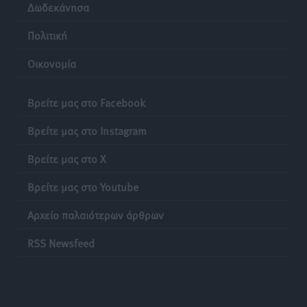
Δωδεκάνησα
Προσωρινά κρατούμενος ο 59χρονος που συνελήφθη
με περισσότερο από 1,3 κιλό κοκαΐνης στη Ρόδο
Πολιτική
Τοπικές Ειδήσεις
•
πριν 20 ώρες
Οικονομία
Δεκατέσσερα ονόματα στο τραπέζι για το ψηφοδέλτιο
του ΠΑΣΟΚ στα Δωδεκάνησα
Βρείτε μας στο Facebook
Τοπικές Ειδήσεις
•
πριν 20 ώρες
Βρείτε μας στο Instagram
Πιλοτικό πρόγραμμα για την αντιμετώπιση του
Βρείτε μας στο X
λαγοκέφαλου σε Νότιο Αιγαίο και Κρήτη
Τοπικές Ειδήσεις
•
πριν 20 ώρες
Βρείτε μας στο Youtube
Αρχείο παλαιότερων άρθρων
Οι θαυματουργές Παναγίες της Δωδεκανήσου: Τα
προσωνύμια και οι θρύλοι
RSS Newsfeed
Ρεπορτάζ
•
πριν 20 ώρες