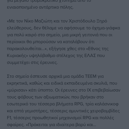
για μεγάλο τρομοκρατικό χτύπημα από το
ενιαιοποιημένο αντάρτικο πόλης.
«Με τον Νίκο Μαζιώτη και τον Χριστόδουλο Ξηρό
ελεύθερους, δεν θέλαμε να αφήσουμε το όχημα-γιάφκα
για πολύ καιρό στο σημείο, μια μικρή γειτονιά που οι
περίοικοι θα μπορούσαν να καταλάβουν ότι
παρακολουθείται…», εξήγησε χθες στο «Εθνος της
Κυριακής» υψηλόβαθμο στέλεχος της ΕΛΑΣ που
συμμετέχει στις έρευνες.
Στο σημείο έσπευσε αρχικά μια ομάδα ΤΕΕΜ για
εκρηκτικά, καθώς και ειδικά εκπαιδευμένα σκυλιά, που
«μύρισαν» κάτι ύποπτο. Οι έρευνες στο ΙΧ επιβεβαίωσαν
τους φόβους των αξιωματικών, που βρήκαν στο
εσωτερικό του τέσσερα βλήματα RPG, τρία καλάσνικοφ
και επτά γεμιστήρες, τέσσερις αμυντικές χειροβομβίδες
F1, τέσσερις προωθητικοί μηχανισμοί RPG και πολλές
σφαίρες. «Πρόκειται για ιδιαίτερα βαρύ και…