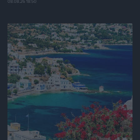
08.08.26 18:50
Πρωτάθλημα Καλαθοσφαίρισης Δικηγορικών
Συλλόγων Ελλάδας και Κύπρου: Η Ρόδος φιλοξένησε
με επιτυχία την 17η διοργάνωση
Αθλητικά
•
πριν 18 ώρες
Φοιτητική στέγη: «Φωτιά» τα ενοίκια σε Αθήνα και
Θεσσαλονίκη – Έως 800 ευρώ στο Ρέθυμνο
Ειδήσεις
•
πριν 19 ώρες
Η Τουρκία σε νέο «κρεσέντο» προκλήσεων στο Αιγαίο
με 18 παραβάσεις και παραβιάσεις
Ειδήσεις
•
πριν 19 ώρες
Θερινές εκπτώσεις 2026 έως τις 31 Αυγούστου – Τι
πρέπει να προσέξουν οι καταναλωτές
Ειδήσεις
•
πριν 19 ώρες