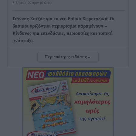
Ειδήσεις
•
πριν 10 ώρες
Γιάννης Χατζής για το νέο Ειδικό Χωροταξικό: Οι
βασικοί οριζόντιοι περιορισμοί παραμένουν –
Κίνδυνος για επενδύσεις, περιουσίες και τοπική
ανάπτυξη
Τοπικές Ειδήσεις
•
πριν 10 ώρες
Περισσότερες ειδήσεις
Ευ. Τουρνάς: Απέναντι σε ακραία καιρικά φαινόμενα
δεν υπάρχουν περιθώρια εφησυχασμού
Ειδήσεις
•
πριν 10 ώρες
Στον Άγιο Νικόλαο Χάλκης ανοίγει ξανά το
ανανεωμένο εκκλησιαστικό μουσείο από τη Λέσχη
Lions Χάλκης
Τοπικές Ειδήσεις
•
πριν 10 ώρες
Ρόδος: «Βουλιάζει» από τουρίστες – Πάνω από 1 εκατ.