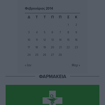
Φεβρουάριος 2014
Η Ρόδος περιμένει και οι θεσμοί της λογομαχούν
Δημο-Κρίσεις
•
πριν 16 ώρες
Δ
Τ
Τ
Π
Π
Σ
Κ
1
2
Τα Γλυπτά του Παρθενώνα ως προσωπικό δώρο στον
3
4
5
6
7
8
9
Τραμπ
Δημο-Κρίσεις
•
πριν 16 ώρες
10
11
12
13
14
15
16
17
18
19
20
21
22
23
Το στενό της Κρεμαστής μπήκε στη λίστα των 7
24
25
26
27
28
θαυμάτων της αναμονής
Δημο-Κρίσεις
•
πριν 16 ώρες
« Ιαν
Μαρ »
ΦΑΡΜΑΚΕΙΑ
ΣΕΤΕ: Σημαντική θεσμική εξέλιξη η ΚΥΑ για το ΕΧΠ
για τον τουρισμό
Ειδήσεις
•
πριν 17 ώρες
Γ. Χατζημάρκος: “Δύο μεγάλες δεσμεύσεις