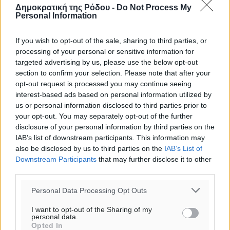
Δημοκρατική της Ρόδου -
Do Not Process My
Personal Information
o καιρός τώρα:
If you wish to opt-out of the sale, sharing to third parties, or
27
°
processing of your personal or sensitive information for
αίθριος καιρός
targeted advertising by us, please use the below opt-out
77
%
section to confirm your selection. Please note that after your
6
opt-out request is processed you may continue seeing
km/h
interest-based ads based on personal information utilized by
Β
us or personal information disclosed to third parties prior to
26
27
°/
°
your opt-out. You may separately opt-out of the further
06:19
disclosure of your personal information by third parties on the
20:05
IAB’s list of downstream participants. This information may
πρόγνωση:
also be disclosed by us to third parties on the
IAB’s List of
32
°
Downstream Participants
that may further disclose it to other
ΔΕ
third parties.
30
°
Personal Data Processing Opt Outs
ΤΡ
28
°
I want to opt-out of the Sharing of my
personal data.
ΤΕ
Opted In