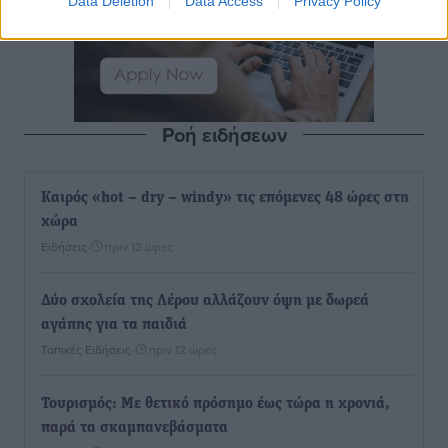
Data Deletion
Data Access
Privacy Policy
Ροή ειδήσεων
Καιρός «hot – dry – windy» τις επόμενες 48 ώρες στη
χώρα
Ειδήσεις
•
πριν 12 ώρες
Δύο σχολεία της Λέρου αλλάζουν όψη με δωρεά
αγάπης για τα παιδιά
Τοπικές Ειδήσεις
•
πριν 12 ώρες
Τουρισμός: Με θετικό πρόσημο έως τώρα η χρονιά,
παρά τα σκαμπανεβάσματα