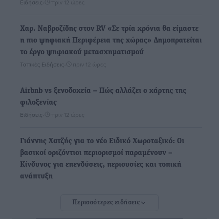
Ειδήσεις
•
πριν 12 ώρες
Χαρ. Ναβροζίδης στον RV «Σε τρία χρόνια θα είμαστε
η πιο ψηφιακή Περιφέρεια της χώρας» Δημοπρατείται
το έργο ψηφιακού μετασχηματισμού
Τοπικές Ειδήσεις
•
πριν 12 ώρες
Airbnb vs ξενοδοχεία – Πώς αλλάζει ο χάρτης της
φιλοξενίας
Ειδήσεις
•
πριν 12 ώρες
Γιάννης Χατζής για το νέο Ειδικό Χωροταξικό: Οι
βασικοί οριζόντιοι περιορισμοί παραμένουν –
Κίνδυνος για επενδύσεις, περιουσίες και τοπική
ανάπτυξη
Τοπικές Ειδήσεις
•
πριν 13 ώρες
Περισσότερες ειδήσεις
Ευ. Τουρνάς: Απέναντι σε ακραία καιρικά φαινόμενα