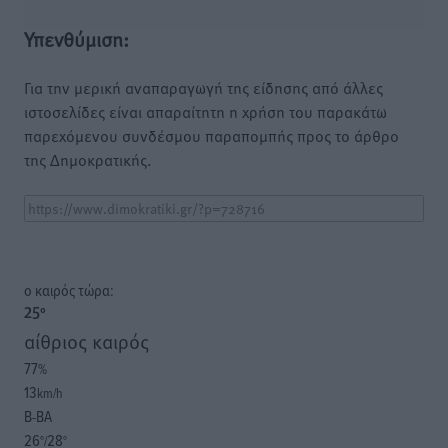
Υπενθύμιση:
Για την μερική αναπαραγωγή της είδησης από άλλες
ιστοσελίδες είναι απαραίτητη η χρήση του παρακάτω
παρεχόμενου συνδέσμου παραπομπής προς το άρθρο
της Δημοκρατικής.
o καιρός τώρα:
25
°
αίθριος καιρός
77
%
13
km/h
Β-ΒΑ
26
28
°/
°