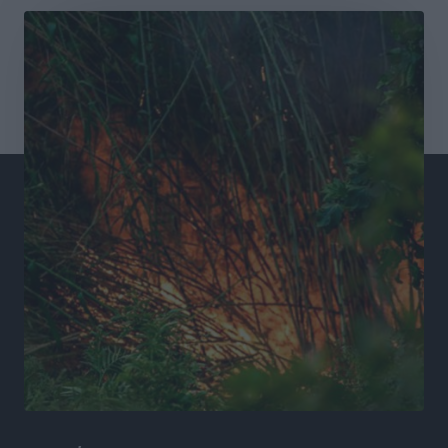
Συνελήφθησαν έξι άτομα για ηχορύπανση από
καταστήματα στο Νότιο Αιγαίο
Τοπικές Ειδήσεις
•
πριν 20 ώρες
15 Αυγούστου 2026: Πώς θα πληρωθούν όσοι
εργαστούν την αργία – Τι ισχύει για πενθήμερο,
εξαήμερο και άδειες
Ειδήσεις
•
πριν 20 ώρες
Πλούσιο πολιτιστικό πρόγραμμα τον Αύγουστο από
τον Δήμο Ρόδου
Πολιτιστικά
•
πριν 20 ώρες
Βασίλης Υψηλάντης: Ξεμπλοκάρει η έκδοση και
παραχώρηση οριστικών τίτλων κυριότητας για 224
εργατικές κατοικίες στη Ρόδο
Τοπικές Ειδήσεις
•
πριν 20 ώρες