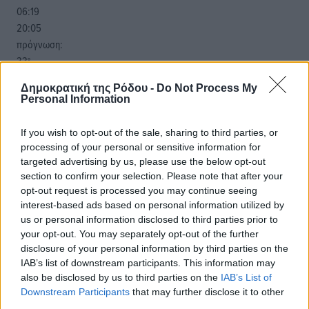
06:19
20:05
πρόγνωση:
33
°
ΔΕ
Δημοκρατική της Ρόδου -
Do Not Process My
30
°
Personal Information
ΤΡ
28
°
If you wish to opt-out of the sale, sharing to third parties, or
ΤΕ
processing of your personal or sensitive information for
29
°
targeted advertising by us, please use the below opt-out
ΠΕ
section to confirm your selection. Please note that after your
opt-out request is processed you may continue seeing
interest-based ads based on personal information utilized by
us or personal information disclosed to third parties prior to
your opt-out. You may separately opt-out of the further
disclosure of your personal information by third parties on the
IAB’s list of downstream participants. This information may
also be disclosed by us to third parties on the
IAB’s List of
Downstream Participants
that may further disclose it to other
third parties.