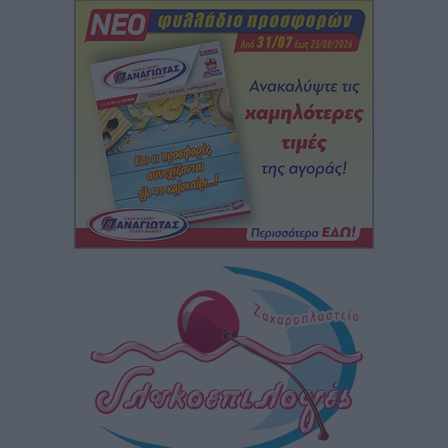
δεν υπάρχουν περιθώρια εφησυχασμού
Ειδήσεις
•
πριν 13 ώρες
Στον Άγιο Νικόλαο Χάλκης ανοίγει ξανά το
ανανεωμένο εκκλησιαστικό μουσείο από τη Λέσχη
Lions Χάλκης
Τοπικές Ειδήσεις
•
πριν 13 ώρες
Ρόδος: «Βουλιάζει» από τουρίστες – Πάνω από 1 εκατ.
επιβάτες και 55 κρουαζιερόπλοια
Τοπικές Ειδήσεις
•
πριν 13 ώρες
Γ’ Εθνική Κατηγορία: Οι ημερομηνίες των
αγωνιστικών της κανονικής περιόδου
Αθλητικά
•
πριν 18 ώρες
Συνελήφθησαν δύο άτομα στην Κάρπαθο για άγρα