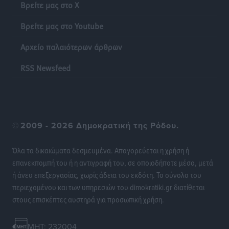
Βρείτε μας στο X
λαγοκέφαλου σε Νότιο Αιγαίο και Κρήτη
Τοπικές Ειδήσεις
•
πριν 23 ώρες
Βρείτε μας στο Youtube
Αρχείο παλαιότερων άρθρων
Οι θαυματουργές Παναγίες της Δωδεκανήσου: Τα
προσωνύμια και οι θρύλοι
RSS Newsfeed
Ρεπορτάζ
•
πριν 23 ώρες
©
2009 - 2026 Δημοκρατική της Ρόδου.
Όλα τα δικαιώματα δεσμευμένα. Απαγορεύεται η χρήση ή
επανεκπομπή του ή η αντιγραφή του, σε οποιοδήποτε μέσο, μετά
ή άνευ επεξεργασίας, χωρίς άδεια του εκδότη. Το σύνολο του
περιεχομένου και των υπηρεσιών του dimokratiki.gr διατίθεται
στους επισκέπτες αυστηρά για προσωπική χρήση.
MHT: 232004