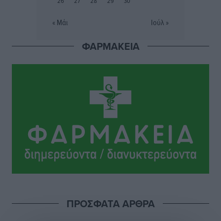
26
27
28
29
30
Τοπικές Ειδήσεις
•
πριν 7 ώρες
« Μάι
Ιούλ »
Σταυρός Καλυθιών: Απέκτησε την Φωτεινή Πιζάνια
ΦΑΡΜΑΚΕΙΑ
Αθλητικά
•
πριν 7 ώρες
Το Yucatan Show έρχεται στη Ρόδο με τον Frankie
Lluc
Πολιτιστικά
•
πριν 8 ώρες
Σι Τζέι Χάρις: «Να πανηγυρίσουμε πολλές νίκες μαζί»
Αθλητικά
•
πριν 8 ώρες
Ροδήλιος: Ο απολογισμός από το Πανελλήνιο
Πρωτάθλημα Πίστας
Αθλητικά
•
πριν 8 ώρες
ΠΡΟΣΦΑΤΑ ΑΡΘΡΑ
Διαγόρας: Μετεγγραφικό ντεμαράζ