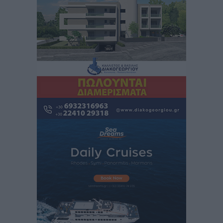
Iατρικός Σύλλογος Ροδου προς Α. Γεωργιάδη:
Στρατηγικές Προτάσεις για την Ενίσχυση της
Δημόσιας Υγείας στη Νησιωτική Ελλάδα και στα
Νοσοκομεία της Γ΄ Ζώνης
Τοπικές Ειδήσεις
•
πριν 4 ώρες
Πάνθηρες: Ξεκίνησαν αισιόδοξοι για την παρθενική
“πτήση” τους
Αθλητικά
•
πριν 5 ώρες
Άρης Αρχαγγέλου: Στο πλευρό του άτυχου Ιάκωβου
Θωμά
Αθλητικά
•
πριν 5 ώρες
Φοίβος: Η μεγάλη επιστροφή του Μπρένο Σαλβατιέρα
Αθλητικά
•
πριν 5 ώρες