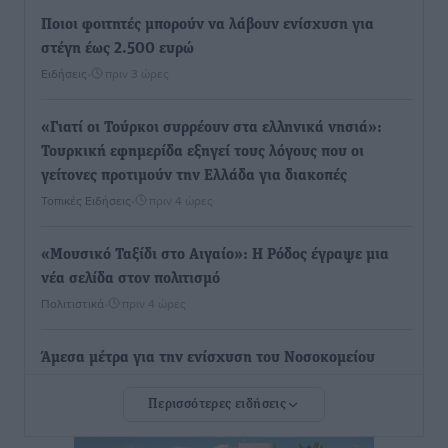
Ποιοι φοιτητές μπορούν να λάβουν ενίσχυση για
στέγη έως 2.500 ευρώ
Ειδήσεις
•
πριν 3 ώρες
«Γιατί οι Τούρκοι συρρέουν στα ελληνικά νησιά»:
Τουρκική εφημερίδα εξηγεί τους λόγους που οι
γείτονες προτιμούν την Ελλάδα για διακοπές
Τοπικές Ειδήσεις
•
πριν 4 ώρες
«Μουσικό Ταξίδι στο Αιγαίο»: Η Ρόδος έγραψε μια
νέα σελίδα στον πολιτισμό
Πολιτιστικά
•
πριν 4 ώρες
Άμεσα μέτρα για την ενίσχυση του Νοσοκομείου
Ρόδου και αντιμετώπιση των ελλείψεων προσωπικού
Περισσότερες ειδήσεις
ανακοίνωσε ο Άδωνις Γεωργιάδης
Τοπικές Ειδήσεις
•
πριν 4 ώρες