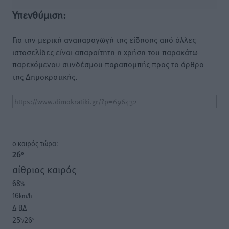
Υπενθύμιση:
Για την μερική αναπαραγωγή της είδησης από άλλες
ιστοσελίδες είναι απαραίτητη η χρήση του παρακάτω
παρεχόμενου συνδέσμου παραπομπής προς το άρθρο
της Δημοκρατικής.
o καιρός τώρα:
26
°
αίθριος καιρός
68
%
16
km/h
Δ-ΒΔ
25
26
°/
°