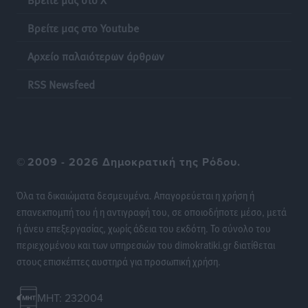
χρημάτων που μπορεί να κοστίσουν σε φόρο
Ειδήσεις
•
πριν 12 ώρες
Βρείτε μας στο Youtube
Αρχείο παλαιότερων άρθρων
Η επόμενη παγκόσμια δύναμη στα υδροπλάνα μπορεί
να είναι η Ελλάδα
RSS Newsfeed
Ειδήσεις
•
πριν 12 ώρες
Στη Σύμη η Φαίη Σκορδά επισκέφθηκε την Ιερά Μονή
του Πανορμίτη
©
2009 - 2026 Δημοκρατική της Ρόδου.
Τοπικές Ειδήσεις
•
πριν 12 ώρες
Όλα τα δικαιώματα δεσμευμένα. Απαγορεύεται η χρήση ή
Σερβία: Ανακάμπτουν οι τουριστικές ροές προς την
επανεκπομπή του ή η αντιγραφή του, σε οποιοδήποτε μέσο, μετά
Ελλάδα
ή άνευ επεξεργασίας, χωρίς άδεια του εκδότη. Το σύνολο του
Ειδήσεις
•
πριν 12 ώρες
περιεχομένου και των υπηρεσιών του dimokratiki.gr διατίθεται
στους επισκέπτες αυστηρά για προσωπική χρήση.
Διακοπές στην Κάρπαθο για τον Γιώργο Γεραπετρίτη
Τοπικές Ειδήσεις
•
πριν 12 ώρες
MHT: 232004