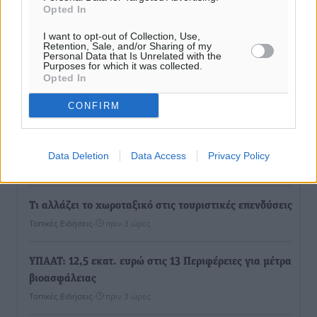
Opted In
I want to opt-out of Collection, Use,
Retention, Sale, and/or Sharing of my
Personal Data that Is Unrelated with the
Purposes for which it was collected.
Opted In
Ροή ειδήσεων
CONFIRM
Τριήμερο εξόδου: Πάνω από 129.000 επιβάτες
αναχωρούν από Πειραιά, Ραφήνα και Λαύριο
Data Deletion
Data Access
Privacy Policy
Ειδήσεις
•
πριν 3 ώρες
Τι αλλάζει το χωροταξικό στις τουριστικές επενδύσεις
Τοπικές Ειδήσεις
•
πριν 3 ώρες
ΥΠΑΑΤ: 12,5 εκατ. ευρώ στις 13 Περιφέρειες για μέτρα
βιοασφάλειας
Τοπικές Ειδήσεις
•
πριν 3 ώρες