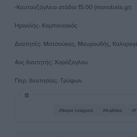
-Καυτανζόγλειο στάδιο 15:00 (monobala.gr)
Ηρακλής- Καμπανιακός
Διαιτητές: Ματσούκας, Μαυρουδής, Καλορογ
4ος διαιτητής: Χορόζογλου
Παρ. διαιτησίας: Τρύφων
#Super League2
#Καβάλα
#Π