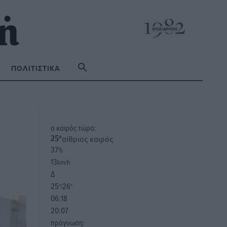
ΠΟΛΙΤΙΣΤΙΚΆ
o καιρός τώρα:
αίθριος καιρός
25
°
37
%
13
km/h
Δ
25
26
°/
°
06:18
20:07
πρόγνωση: