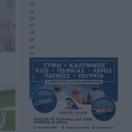
31
°
ΣΑ
28
°
ΚΥ
29
°
ΔΕ
29
°
ΤΡ