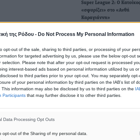
Super League 2: Ο Κατοίκο
«σφυρίζει» στο «Ανθή
Καραγιάννη»
Τους διαιτητές που θα διε
ική της Ρόδου -
Do Not Process My Personal Information
τα παιχνίδια της 5ης αγωνι
των play…
to opt-out of the sale, sharing to third parties, or processing of your per
formation for targeted advertising by us, please use the below opt-out s
r selection. Please note that after your opt-out request is processed y
eing interest-based ads based on personal information utilized by us or
disclosed to third parties prior to your opt-out. You may separately opt-
losure of your personal information by third parties on the IAB’s list of
. This information may also be disclosed by us to third parties on the
IA
Participants
that may further disclose it to other third parties.
l Data Processing Opt Outs
o opt-out of the Sharing of my personal data.