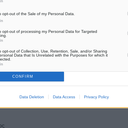
In
o opt-out of the Sale of my Personal Data.
In
to opt-out of processing my Personal Data for Targeted
ing.
ς
In
o opt-out of Collection, Use, Retention, Sale, and/or Sharing
ersonal Data that Is Unrelated with the Purposes for which it
lected.
In
CONFIRM
Data Deletion
Data Access
Privacy Policy
ος