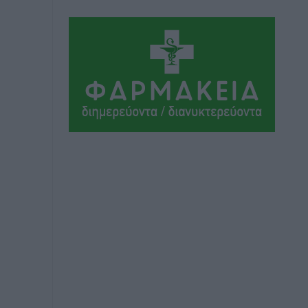
Αθλητικά
•
πριν 12 ώρες
Ιάλυσος Β’: Νωρίς νωρίς μπήκαν στα
βάσανα της προετοιμασίας
Αθλητικά
•
πριν 12 ώρες
Εθνικός Αρχίπολης: Μεγάλο βήμα
προόδου η ίδρυση Ακαδημίας
Αθλητικά
•
πριν 12 ώρες
Ιππότες: Με το βλέμμα στραμμένο στο
μέλλον
Αθλητικά
•
πριν 12 ώρες
ΠΑΜΕ ΣΤΟΙΧΗΜΑ: Περισσότερα από 95
εκατομμύρια ευρώ σε κέρδη μοίρασε
τον Ιούλιο
Αθλητικά
•
πριν 12 ώρες