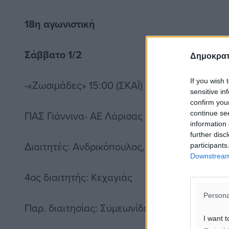
18η αγωνιστική
Σάββατο 1/2
Δημοκρατ
If you wish 
-«Ζωσιμάδες» 15:00 (ΣΚΑΪ)
sensitive in
confirm you
ΠΑΣ Γιάννινα- ΑΕ Λάρισας
continue se
information 
further disc
Διαιτητές: Ανδρικόπουλος, Φακάνας, Σακκάς
participants
Downstream 
4ος διαιτητής: Κεχαγιάς
Persona
Παρ. διαιτησίας: Συμεωνίδης
I want t