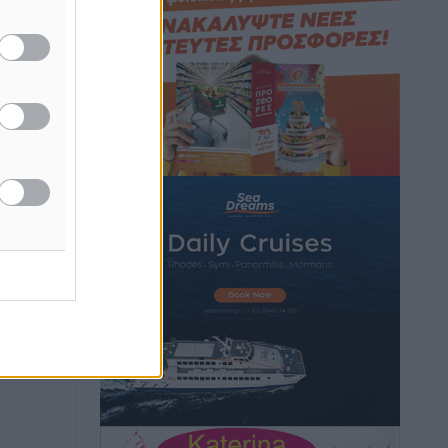
Hotels – Χατζηλαζάρου – Προχωρά
καινούργιο ξενοδοχείο στην Κω
Τοπικές Ειδήσεις
•
πριν 11 ώρες
Αυτοκίνητο μπήκε παράνομα σε
μονόδρομο στο Μαστιχάρι –
Αναποδογύρισε όχημα με μητέρα και
5χρονο παιδί
Τοπικές Ειδήσεις
•
πριν 11 ώρες
“Η Ευρώπη αντιμετώπιζε το
προσφυγικό σαν ταινία τρόμου” – Η
συγκλονιστική μαρτυρία της Χαρούλας
Γιασιράνη στον RV για τα γεγονότα που
οδήγησαν στο Σύμφωνο της Λέρου
Τοπικές Ειδήσεις
•
πριν 11 ώρες
Συναυλία με τον Γιάννη Κότσιρα στις