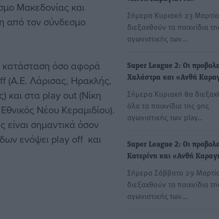
σμο Μακεδονίας και
Σήμερα Κυριακή 23 Μαρτίο
δη από τον σύνδεσμο
διεξαχθούν τα παιχνίδια τη
αγωνιστικής των…
 η κατάσταση όσο αφορά
Super League 2: Οι προβολε
f (Α.Ε. Λάρισας, Ηρακλής,
Χαλάστρα και «Ανθή Καρα
 και στα play out (Νίκη
Σήμερα Κυριακή θα διεξαχ
όλα τα παιχνίδια της 9ης
 Εθνικός Νέου Κεραμιδίου).
αγωνιστικής των play…
ς είναι σημαντικά όσον
ων ενόψει play off και
Super League 2: Οι προβολε
Κατερίνη και «Ανθή Καραγ
Σήμερα Σάββατο 29 Μαρτί
διεξαχθούν τα παιχνίδια τη
αγωνιστικής των…