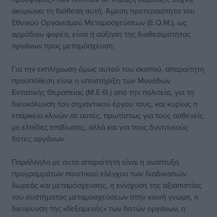
ακυρώνει τη διάθεση αυτή. Άμεση προτεραιότητα του
Εθνικού Οργανισμού Μεταμοσχεύσεων (Ε.Ο.Μ.), ως
αρμόδιου φορέα, είναι η αύξηση της διαθεσιμότητας
οργάνων προς μεταμόσχευση.
Για την εκπλήρωση όμως αυτού του σκοπού, απαραίτητη
προϋπόθεση είναι η υποστήριξη των Μονάδων
Εντατικής Θεραπείας (Μ.Ε.Θ.) από την πολιτεία, για τη
διευκόλυνση του σημαντικού έργου τους, και κυρίως η
επάρκεια κλινών σε αυτές, πρωτίστως για τους ασθενείς
με ελπίδες επιβίωσης, αλλά και για τους δυνητικούς
δότες οργάνων.
Παράλληλα με αυτά απαραίτητη είναι η ανάπτυξη
προγραμμάτων ποιοτικού ελέγχου των διαδικασιών
δωρεάς και μεταμόσχευσης, η ενίσχυση της αξιοπιστίας
του συστήματος μεταμοσχεύσεων στην κοινή γνώμη, η
διεύρυνση της «δεξαμενής» των δοτών οργάνων, η