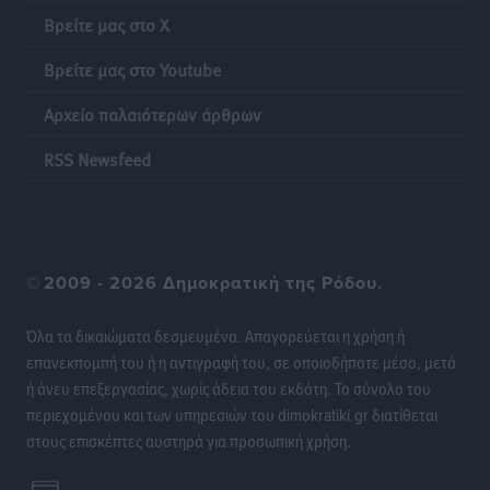
Πιλοτικό πρόγραμμα για την αντιμετώπιση του
Βρείτε μας στο X
λαγοκέφαλου σε Νότιο Αιγαίο και Κρήτη
Τοπικές Ειδήσεις
•
πριν 19 ώρες
Βρείτε μας στο Youtube
Αρχείο παλαιότερων άρθρων
Οι θαυματουργές Παναγίες της Δωδεκανήσου: Τα
προσωνύμια και οι θρύλοι
RSS Newsfeed
Ρεπορτάζ
•
πριν 19 ώρες
©
2009 - 2026 Δημοκρατική της Ρόδου.
Όλα τα δικαιώματα δεσμευμένα. Απαγορεύεται η χρήση ή
επανεκπομπή του ή η αντιγραφή του, σε οποιοδήποτε μέσο, μετά
ή άνευ επεξεργασίας, χωρίς άδεια του εκδότη. Το σύνολο του
περιεχομένου και των υπηρεσιών του dimokratiki.gr διατίθεται
στους επισκέπτες αυστηρά για προσωπική χρήση.