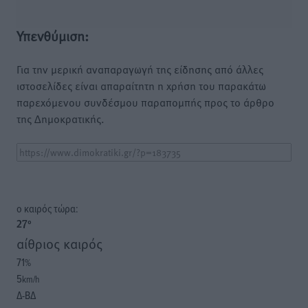
Υπενθύμιση:
Για την μερική αναπαραγωγή της είδησης από άλλες
ιστοσελίδες είναι απαραίτητη η χρήση του παρακάτω
παρεχόμενου συνδέσμου παραπομπής προς το άρθρο
της Δημοκρατικής.
o καιρός τώρα:
27
°
αίθριος καιρός
71
%
5
km/h
Δ-ΒΔ