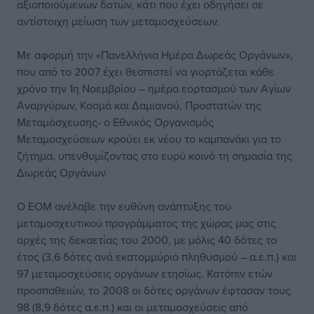
αξιοποιούμενων δοτών, κάτι που έχει οδηγήσει σε
αντίστοιχη μείωση των μεταμοσχεύσεων.
Με αφορμή την «Πανελλήνια Ημέρα Δωρεάς Οργάνων»,
που από το 2007 έχει θεσπιστεί να γιορτάζεται κάθε
χρόνο την 1η Νοεμβρίου – ημέρα εορτασμού των Αγίων
Αναργύρων, Κοσμά και Δαμιανού, Προστατών της
Μεταμόσχευσης- ο Εθνικός Οργανισμός
Μεταμοσχεύσεων κρούει εκ νέου το καμπανάκι για το
ζήτημα, υπενθυμίζοντας στο ευρύ κοινό τη σημασία της
Δωρεάς Οργάνων.
Ο ΕΟΜ ανέλαβε την ευθύνη ανάπτυξης του
μεταμοσχευτικού προγράμματος της χώρας μας στις
αρχές της δεκαετίας του 2000, με μόλις 40 δότες το
έτος (3,6 δότες ανά εκατομμύριο πληθυσμού – α.ε.π.) και
97 μεταμοσχεύσεις οργάνων ετησίως. Κατόπιν ετών
προσπαθειών, το 2008 οι δότες οργάνων έφτασαν τους
98 (8,9 δότες α.ε.π.) και οι μεταμοσχεύσεις από