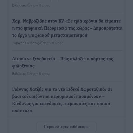
Ειδήσεις
•
πριν 8 ώρες
Χαρ. Ναβροζίδης στον RV «Σε τρία χρόνια θα είμαστε
η πιο ψηφιακή Περιφέρεια της χώρας» Δημοπρατείται
το έργο ψηφιακού μετασχηματισμού
Τοπικές Ειδήσεις
•
πριν 8 ώρες
Airbnb vs ξενοδοχεία – Πώς αλλάζει ο χάρτης της
φιλοξενίας
Ειδήσεις
•
πριν 8 ώρες
Γιάννης Χατζής για το νέο Ειδικό Χωροταξικό: Οι
βασικοί οριζόντιοι περιορισμοί παραμένουν –
Κίνδυνος για επενδύσεις, περιουσίες και τοπική
ανάπτυξη
Τοπικές Ειδήσεις
•
πριν 8 ώρες
Περισσότερες ειδήσεις