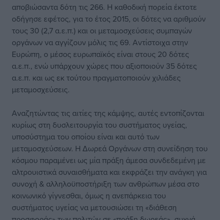
αποβιώσαντα δότη τις 266. Η καθοδική πορεία έκτοτε
οδήγησε εφέτος, για το έτος 2015, οι δότες να αριθμούν
τους 30 (2,7 α.ε.π.) και οι μεταμοσχεύσεις συμπαγών
οργάνων να αγγίζουν μόλις τις 69. Αντίστοιχα στην
Ευρώπη, ο μέσος ευρωπαϊκός είναι στους 20 δότες
α.ε.π., ενώ υπάρχουν χώρες που αξιοποιούν 35 δότες
α.ε.π. και ως εκ τούτου πραγματοποιούν χιλιάδες
μεταμοσχεύσεις.
Αναζητώντας τις αιτίες της κάμψης, αυτές εντοπίζονται
κυρίως στη δυσλειτουργία του συστήματος υγείας,
υποσύστημα του οποίου είναι και αυτό των
μεταμοσχεύσεων. Η Δωρεά Οργάνων στη συνείδηση του
κόσμου παραμένει ως μία πράξη άμεσα συνδεδεμένη με
αλτρουιστικά συναισθήματα και εκφράζει την ανάγκη για
συνοχή & αλληλοϋποστήριξη των ανθρώπων μέσα στο
κοινωνικό γίγνεσθαι, όμως η ανεπάρκεια του
συστήματος υγείας να μετουσιώσει τη «διάθεση
προσφοράς» των πολιτών σε «πράξη δωρεάς», συχνά