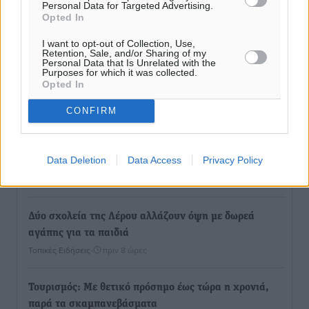
Personal Data for Targeted Advertising.
Opted In
I want to opt-out of Collection, Use,
Retention, Sale, and/or Sharing of my
Personal Data that Is Unrelated with the
Purposes for which it was collected.
Opted In
Ροή ειδήσεων
CONFIRM
Καιρός «hot – dry – windy» τις επόμενες 48 ώρες στη
Data Deletion
Data Access
Privacy Policy
χώρα
Ειδήσεις
•
πριν 7 ώρες
Δύο σχολεία της Λέρου αλλάζουν όψη με δωρεά
αγάπης για τα παιδιά
Τοπικές Ειδήσεις
•
πριν 8 ώρες
Τουρισμός: Με θετικό πρόσημο έως τώρα η χρονιά,
παρά τα σκαμπανεβάσματα