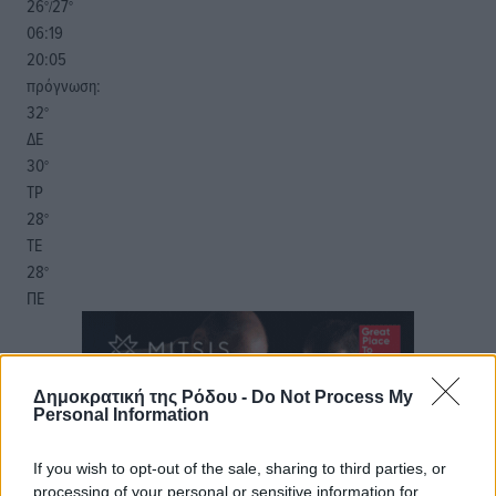
26
27
°/
°
06:19
20:05
πρόγνωση:
32
°
ΔΕ
30
°
ΤΡ
28
°
ΤΕ
28
°
ΠΕ
Δημοκρατική της Ρόδου -
Do Not Process My
Personal Information
If you wish to opt-out of the sale, sharing to third parties, or
processing of your personal or sensitive information for