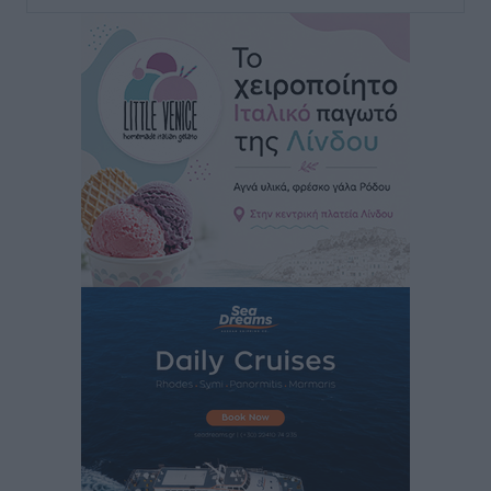
Ευ. Τουρνάς: Απέναντι σε ακραία καιρικά φαινόμενα
δεν υπάρχουν περιθώρια εφησυχασμού
Ειδήσεις
•
πριν 9 ώρες
Στον Άγιο Νικόλαο Χάλκης ανοίγει ξανά το
ανανεωμένο εκκλησιαστικό μουσείο από τη Λέσχη
Lions Χάλκης
Τοπικές Ειδήσεις
•
πριν 9 ώρες
Ρόδος: «Βουλιάζει» από τουρίστες – Πάνω από 1 εκατ.
επιβάτες και 55 κρουαζιερόπλοια
Τοπικές Ειδήσεις
•
πριν 9 ώρες
Γ’ Εθνική Κατηγορία: Οι ημερομηνίες των
αγωνιστικών της κανονικής περιόδου
Αθλητικά
•
πριν 14 ώρες
Συνελήφθησαν δύο άτομα στην Κάρπαθο για άγρα