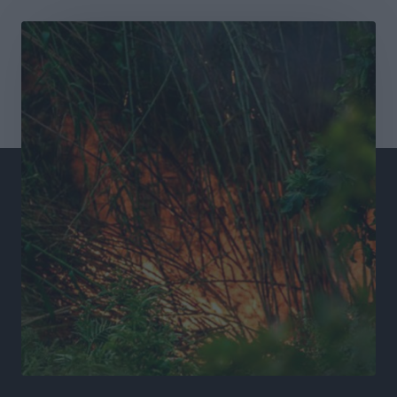
Συνελήφθησαν έξι άτομα για ηχορύπανση από
καταστήματα στο Νότιο Αιγαίο
Τοπικές Ειδήσεις
•
πριν 16 ώρες
15 Αυγούστου 2026: Πώς θα πληρωθούν όσοι
εργαστούν την αργία – Τι ισχύει για πενθήμερο,
εξαήμερο και άδειες
Ειδήσεις
•
πριν 16 ώρες
Πλούσιο πολιτιστικό πρόγραμμα τον Αύγουστο από
τον Δήμο Ρόδου
Πολιτιστικά
•
πριν 16 ώρες
Βασίλης Υψηλάντης: Ξεμπλοκάρει η έκδοση και
παραχώρηση οριστικών τίτλων κυριότητας για 224
εργατικές κατοικίες στη Ρόδο
Τοπικές Ειδήσεις
•
πριν 16 ώρες