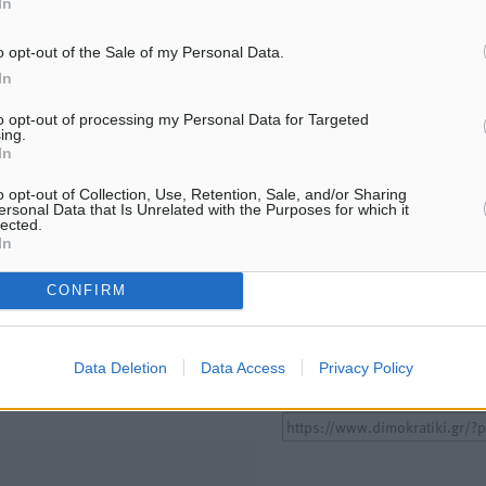
In
ΕΙΔΉΣΕΙΣ
ΕΙΔΉΣΕΙΣ
Σούπερ μάρκετ: Διευρύνεται η
15 Αυγούστου 2026: Πώς 
o opt-out of the Sale of my Personal Data.
εθνική πρωτοβουλία για τις
πληρωθούν όσοι εργαστού
τιμές – Eρχονται νέες
αργία – Τι ισχύει για πεν
In
συμμετοχές εταιρειών
εξαήμερο και άδειες
8.08.26 · 11:20
08.08.26 · 11:15
to opt-out of processing my Personal Data for Targeted
ing.
In
Υπενθύμιση:
o opt-out of Collection, Use, Retention, Sale, and/or Sharing
ersonal Data that Is Unrelated with the Purposes for which it
lected.
Για την μερική αναπαραγωγ
In
ή. Η Δημοκρατική δεν υιοθετεί
είδησης από άλλες ιστοσελ
υμε όποια σχόλια θεωρούμε
CONFIRM
είναι απαραίτητη η χρήση 
οίηση. Χρήστες που δεν τηρούν
παρακάτω παρεχόμενου
συνδέσμου παραπομπής πρ
Data Deletion
Data Access
Privacy Policy
άρθρο της Δημοκρατικής.