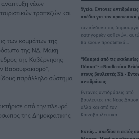
 η ανάπτυξη νέων
Υγεία: Εντονες αντιδράσεις
ταιριστικών τραπεζών και
σχέδιο για τον προσωπικό 
τoν κίνδυνο της δημιουργί
κατηγοριών ασθενών, αυτ
εις των κομμάτων της
θα έχουν προσωπικό…
πρόσωπο της ΝΔ, Μάκη
ρόεδρος της Κυβέρνησης
"Μακριά από τις εκκλησίες
ον Βαρουφακισμό”,
Πάσχα"- «Νουθεσία» Βελό
στους βουλευτές ΝΔ - Εντο
 είδους παράλληλο σύστημα
αντιδράσεις
Εντονες αντιδράσεις από
βουλευτές της Νέας Δημοκ
ακτήρισε από την πλευρά
αλλά και από τον
ρόσωπος της Δημοκρατικής
Κοινοβουλευτικό…
Εκτός… σχεδίου η εκτός σ