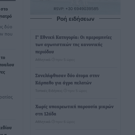
 στο
Ροή ειδήσεων
γιατρό
ας δύο
ών που
Γ’ Εθνική Κατηγορία: Οι ημερομηνίες
των αγωνιστικών της κανονικής
περιόδου
 το
Αθλητικά
•
πριν 5 ώρες
πουλου
νες
Συνελήφθησαν δύο άτομα στην
Κάρπαθο για άγρα πελατών
Τοπικές Ειδήσεις
•
πριν 5 ώρες
ρατίας
Χωρίς υποχρεωτική παρουσία μικρών
στη 12άδα
Αθλητικά
•
πριν 6 ώρες
χεδίου