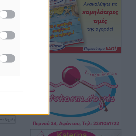
Ειδήσεις
•
πριν 6 ώρες
θα
ν την
θήμερο,
Γ. Χατζημάρκος: “Δύο μεγάλες
δεσμεύσεις Γεωργιάδη” – Κίνητρα για
τους γιατρούς των νησιών και
συνεργασία Ρόδου με το Αττικόν για το
Ακτινοθεραπευτικό
Τοπικές Ειδήσεις
•
πριν 6 ώρες
ή της
ίδες
Σούπερ μάρκετ: Διευρύνεται η εθνική
του
πρωτοβουλία για τις τιμές – Eρχονται
νέες συμμετοχές εταιρειών
ος το
Ειδήσεις
•
πριν 6 ώρες
Συνελήφθησαν έξι άτομα για
ηχορύπανση από καταστήματα στο
Νότιο Αιγαίο