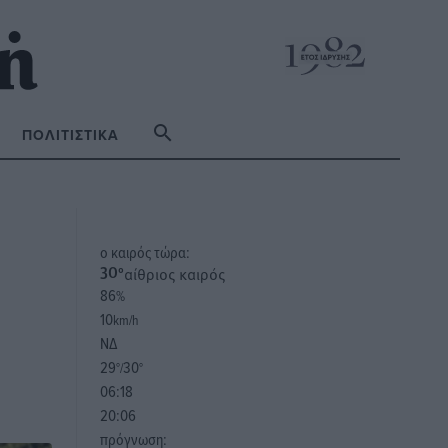
ΠΟΛΙΤΙΣΤΙΚΆ
o καιρός τώρα:
αίθριος καιρός
30
°
86
%
10
km/h
ΝΔ
29
30
°/
°
06:18
20:06
πρόγνωση: