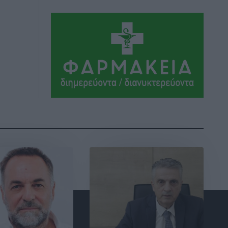
ΣΕΓΑΣ: Πιστώθηκαν τα έξοδα
μετακίνησης του Πανελληνίου
Πρωταθλήματος Κ20 στα σωματεία
Αθλητικά
•
πριν 7 ώρες
Ευρωπαϊκό Πρωτάθλημα Στίβου: Πότε
αγωνίζονται η Μαγκούλια, η
Σπανουδάκη και ο Κριτούλης
Αθλητικά
•
πριν 7 ώρες
Εθνική Παίδων: Ο Χριστοδούλου και η
καλύτερη φουρνιά των τελευταίων
ετών
Αθλητικά
•
πριν 7 ώρες
Διαγόρας: Ανανέωσε ο Μιχάλης
Χατζηγεωργίου
Αθλητικά
•
πριν 7 ώρες