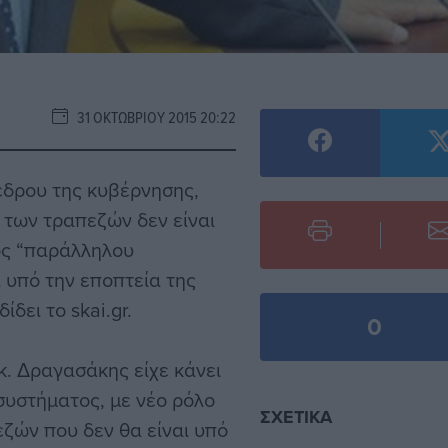
31 ΟΚΤΩΒΡΊΟΥ 2015 20:22
έδρου της κυβέρνησης,
 των τραπεζών δεν είναι
νός “παράλληλου
 υπό την εποπτεία της
δει το skai.gr.
0
κ. Δραγασάκης είχε κάνει
 συστήματος, με νέο ρόλο
ΣΧΕΤΙΚΆ
ζών που δεν θα είναι υπό