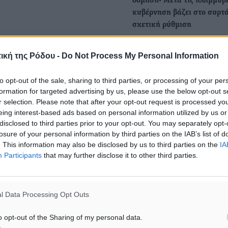
δόμηση- Μετά τις πλημμύρ
κυβέρνηση βάζει στο συρτά
σχετική ρύθμιση
Οι πλημμύρες στη Θεσσαλί
ματα αναζήτησης
ότι απομάκρυναν οριστικά 
ική της Ρόδου -
Do Not Process My Personal Information
ενδεχόμενο να συμπεριλη
ε μας στο Google News ★ ↗
ρύθμιση για την εκτός…
to opt-out of the sale, sharing to third parties, or processing of your per
ήστε
formation for targeted advertising by us, please use the below opt-out s
r selection. Please note that after your opt-out request is processed y
ΕΚΤ: «Φρένο» στα επιτόκια
eing interest-based ads based on personal information utilized by us or
από 10 αυξήσεις
disclosed to third parties prior to your opt-out. You may separately opt-
losure of your personal information by third parties on the IAB’s list of
Η ΕΚΤ επιβεβαίωσε τις εκτι
. This information may also be disclosed by us to third parties on the
IA
της αγοράς και κράτησε
Participants
that may further disclose it to other third parties.
αμετάβλητα τα επιτόκια…
l Data Processing Opt Outs
ΙΑΒΑΣΕ ΕΠΙΣΗΣ
o opt-out of the Sharing of my personal data.