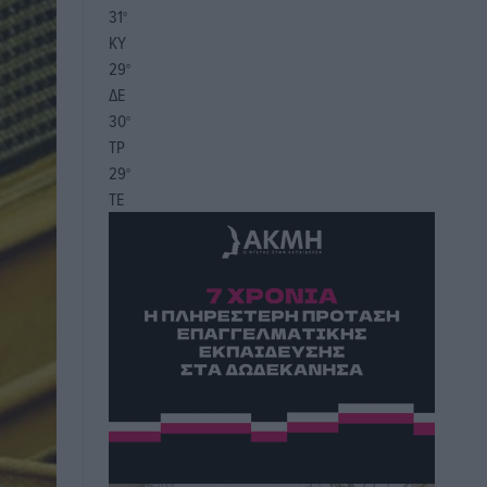
31
°
ΚΥ
29
°
ΔΕ
30
°
ΤΡ
29
°
ΤΕ