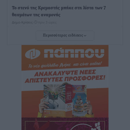
Το στενό της Κρεμαστής μπήκε στη λίστα των 7
θαυμάτων της αναμονής
Δημο-Κρίσεις
•
πριν 3 ώρες
Περισσότερες ειδήσεις
ΣΕΤΕ: Σημαντική θεσμική εξέλιξη η ΚΥΑ για το ΕΧΠ
για τον τουρισμό
Ειδήσεις
•
πριν 4 ώρες
Γ. Χατζημάρκος: “Δύο μεγάλες δεσμεύσεις
Γεωργιάδη” – Κίνητρα για τους γιατρούς των νησιών
και συνεργασία Ρόδου με το Αττικόν για το
Ακτινοθεραπευτικό
Τοπικές Ειδήσεις
•
πριν 4 ώρες
Σούπερ μάρκετ: Διευρύνεται η εθνική πρωτοβουλία
για τις τιμές – Eρχονται νέες συμμετοχές εταιρειών
Ειδήσεις
•
πριν 4 ώρες