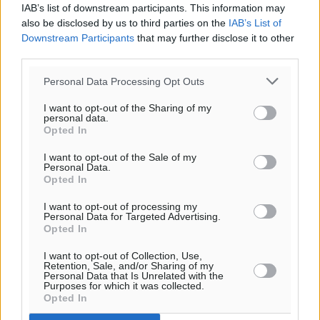
IAB’s list of downstream participants. This information may
30
°
also be disclosed by us to third parties on the
IAB’s List of
αίθριος καιρός
Downstream Participants
that may further disclose it to other
84
third parties.
%
10
km/h
Personal Data Processing Opt Outs
ΝΔ
29
30
°/
°
I want to opt-out of the Sharing of my
personal data.
06:18
Opted In
20:06
πρόγνωση:
I want to opt-out of the Sale of my
Personal Data.
33
°
Opted In
ΚΥ
30
I want to opt-out of processing my
°
Personal Data for Targeted Advertising.
ΔΕ
Opted In
29
°
I want to opt-out of Collection, Use,
ΤΡ
Retention, Sale, and/or Sharing of my
28
Personal Data that Is Unrelated with the
°
Purposes for which it was collected.
ΤΕ
Opted In