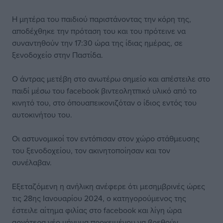
Η μητέρα του παιδιού παριστάνοντας την κόρη της,
αποδέχθηκε την πρόταση του και του πρότεινε να
συναντηθούν την 17:30 ώρα της ίδιας ημέρας, σε
ξενοδοχείο στην Παστίδα.
Ο άντρας μετέβη στο ανωτέρω σημείο και απέστειλε στο
παιδί μέσω του facebook βιντεολητπικό υλικό από το
κινητό του, στο όπουαπεικονιζόταν ο ίδιος εντός του
αυτοκινήτου του.
Οι αστυνομικοί τον εντόπισαν στον χώρο στάθμευσης
του ξενοδοχείου, τον ακινητοποίησαν και τον
συνέλαβαν.
Εξεταζόμενη η ανήλικη ανέφερε ότι μεσημβρινές ώρες
τις 28ης Ιανουαρίου 2024, ο κατηγορούμενος της
έστειλε αίτημα φιλίας στο facebook και λίγη ώρα
αργότερα νέο μήνυμα προκειμένου να βρεθούν.