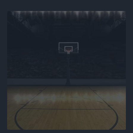
Νέα εποχή για το Νοσοκομείο Ρόδου: Έργα υποδομής,
ακτινοθεραπευτικό κέντρο και νέα μέτρα για τη
στελέχωση
Τοπικές Ειδήσεις
•
πριν 7 ώρες
Στη Δημοτική Επιτροπή η Ροδιακή Έπαυλη και το
Δίκτυο ΑμεΑ στη Μεσαιωνική Πόλη
Ρεπορτάζ
•
πριν 7 ώρες
Προσωρινά κρατούμενος ο 59χρονος που συνελήφθη
με περισσότερο από 1,3 κιλό κοκαΐνης στη Ρόδο
Τοπικές Ειδήσεις
•
πριν 7 ώρες
Δεκατέσσερα ονόματα στο τραπέζι για το ψηφοδέλτιο
του ΠΑΣΟΚ στα Δωδεκάνησα
Τοπικές Ειδήσεις
•
πριν 7 ώρες