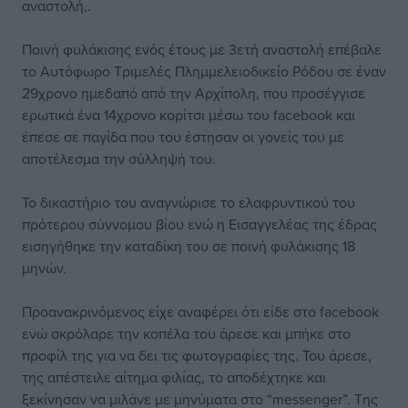
αναστολή,.
Ποινή φυλάκισης ενός έτους με 3ετή αναστολή επέβαλε
το Αυτόφωρο Τριμελές Πλημμελειοδικείο Ρόδου σε έναν
29χρονο ημεδαπό από την Αρχίπολη, που προσέγγισε
ερωτικά ένα 14χρονο κορίτσι μέσω του facebook και
έπεσε σε παγίδα που του έστησαν οι γονείς του με
αποτέλεσμα την σύλληψή του.
Το δικαστήριο του αναγνώρισε το ελαφρυντικού του
πρότερου σύννομου βίου ενώ η Εισαγγελέας της έδρας
εισηγήθηκε την καταδίκη του σε ποινή φυλάκισης 18
μηνών.
Προανακρινόμενος είχε αναφέρει ότι είδε στο facebook
ενώ σκρόλαρε την κοπέλα του άρεσε και μπήκε στο
προφίλ της για να δει τις φωτογραφίες της. Του άρεσε,
της απέστειλε αίτημα φιλίας, το αποδέχτηκε και
ξεκίνησαν να μιλάνε με μηνύματα στο “messenger”. Tης