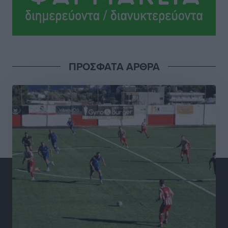
τεχνικό επιτελείο
Αθλητικά
•
πριν 4 ώρες
Γ.Σ. Διαγόρας: Το οργανόγραμμα των Ακαδημιών
Αθλητικά
•
πριν 5 ώρες
ΠΡΟΣΦΑΤΑ ΑΡΘΡΑ
Σταυρός Καλυθιών: Απέκτησε και την Ειρήνη
Καρελλάκη
Αθλητικά
•
πριν 5 ώρες
Πρωτάθλημα Καλαθοσφαίρισης Δικηγορικών
Συλλόγων Ελλάδας και Κύπρου: Η Ρόδος φιλοξένησε
με επιτυχία την 17η διοργάνωση
Αθλητικά
•
πριν 5 ώρες
Φοιτητική στέγη: «Φωτιά» τα ενοίκια σε Αθήνα και
Θεσσαλονίκη – Έως 800 ευρώ στο Ρέθυμνο