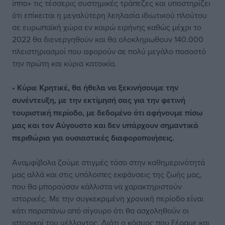
ίππο» τις τέσσερις συστημικές τράπεζες και υποστηρίζει
ότι επίκειται η μεγαλύτερη λεηλασία ιδιωτικού πλούτου
σε ευρωπαϊκή χώρα εν καιρώ ειρήνης καθώς μέχρι το
2022 θα διενεργηθούν και θα ολοκληρωθουν 140.000
πλειστηριασμοί που αφορούν σε πολύ μεγάλο ποσοστό
την πρώτη και κύρια κατοικία.
•
Κύριε Κρητικέ, θα ήθελα να ξεκινήσουμε την
συνέντευξη, με την εκτίμησή σας για την φετινή
τουριστική περίοδο, με δεδομένο ότι αφήνουμε πίσω
μας και τον Αύγουστο και δεν υπάρχουν σημαντικά
περιθώρια για ουσιαστικές διαφοροποιήσεις.
Αναμφίβολα ζούμε στιγμές τόσο στην καθημερινότητά
μας αλλά και στις υπόλοιπες εκφάνσεις της ζωής μας,
που θα μπορούσαν κάλλιστα να χαρακτηριστούν
ιστορικές. Με την συγκεκριμένη χρονική περίοδο είναι
κάτι παραπάνω από σίγουρο ότι θα ασχοληθούν οι
ιστορικοί του μέλλοντος. Διότι ο κόσμος που ξέραμε και