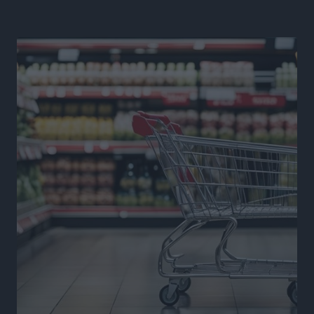
ΠΑΟΚ Ρόδου: Επιστροφή Τοντόροβ και άνοιγμα προς
χορηγούς
Αθλητικά
•
πριν 17 ώρες
Rhodes Beyond Summer – Εκεί που το καλοκαίρι
είναι μόνο η αρχή
Τοπικές Ειδήσεις
•
πριν 17 ώρες
Κικίλιας: Μειώθηκαν κατά 34% οι μεταναστευτικές
ροές στα θαλάσσια σύνορα
Ειδήσεις
•
πριν 17 ώρες
Κως: Γερμανός τουρίστας κέρδισε αποζημίωση 900
ευρώ επειδή δεν βρήκε ξαπλώστρες στις
οικογενειακές διακοπές του
Τοπικές Ειδήσεις
•
πριν 17 ώρες