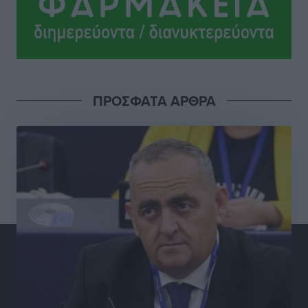
κατηγορείται για το μπαράζ κλοπών στη Μεσαιωνική
Πόλη
Ρεπορτάζ
•
πριν 2 ώρες
Δικαίωση επιχειρηματία της Καρπάθου θύματος
ΠΡΟΣΦΑΤΑ ΑΡΘΡΑ
συκοφαντικής δυσφήμησης
Ρεπορτάζ
•
πριν 2 ώρες
Β. Καρνάβας: Το ΠΑΣΟΚ οργανώνεται από τώρα για
την εκλογική μάχη – Επανεκκινούν οι τοπικές
επιτροπές στα Δωδεκάνησα
Τοπικές Ειδήσεις
•
πριν 2 ώρες
Ψηφιακό δίδυμο για τα δάση της Ρόδου και 3D
εκτύπωση 42 οικισμών
Τοπικές Ειδήσεις
•
πριν 2 ώρες