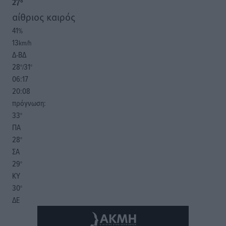
27
°
αίθριος καιρός
41
%
13
km/h
Δ-ΒΔ
28
31
°/
°
06:17
20:08
πρόγνωση:
33
°
ΠΑ
28
°
ΣΑ
29
°
ΚΥ
30
°
ΔΕ