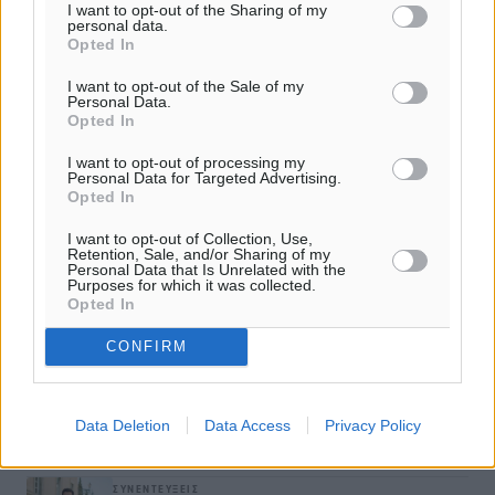
I want to opt-out of the Sharing of my
personal data.
Opted In
Γ. Κρητικός: «Καθημερινά μαζεύω αδέσποτα ζώα που
περιφέρονται στο δρόμο»
I want to opt-out of the Sale of my
Personal Data.
Opted In
Μίκα Ιατρίδη: Σε 6 χρόνια, η χώρα μας από το «μαύρο
πρόβατο» της Ευρώπης, έγινε παράδειγμα προς μίμηση
I want to opt-out of processing my
Personal Data for Targeted Advertising.
Opted In
Π. Μιχαήλ Κρητικός: «Η αληθινή δύναμη βρίσκεται στην
ταπείνωση και την αγάπη»
I want to opt-out of Collection, Use,
Retention, Sale, and/or Sharing of my
Personal Data that Is Unrelated with the
Purposes for which it was collected.
Opted In
ΔΙΑΒΑΣΕ ΕΠΙΣΗΣ
CONFIRM
ΣΥΝΕΝΤΕΎΞΕΙΣ
Χρήστος Μιχαλάκης: «Χρειάζεται κοινός σχεδιασμός
Data Deletion
Data Access
Privacy Policy
για το νέο τουριστικό προϊόν της Δωδεκανήσου»
02.08.26 · 08:14
ΣΥΝΕΝΤΕΎΞΕΙΣ