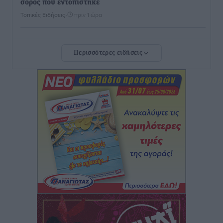
σορός που εντοπίστηκε
Τοπικές Ειδήσεις
•
πριν 1 ώρα
Η σιωπηρή παράταση του Ταμείου Ανάκαμψης για
Περισσότερες ειδήσεις
την Ελλάδα
Ειδήσεις
•
πριν 1 ώρα
Το εκλογικό ρολόι του Μαξίμου χτυπά τέλη Μαΐου του
2027
Τοπικές Ειδήσεις
•
πριν 2 ώρες
ΦΟΔΣΑ Νοτίου Αιγαίου: «Δεν ζητάμε ασυλία – ζητάμε
θεσμική προστασία της αυτοδιοίκησης»
Τοπικές Ειδήσεις
•
πριν 2 ώρες
Στη διαδικασία της απευθείας διαπραγμάτευσης ο
Δήμος Ρόδου για τη ναυαγοσωστική κάλυψη των
παραλιών