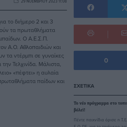
29 ΝΟΕΜΒΡΊΟΥ 2023 11:08
για το διήμερο 2 και 3
ρούν τα πρωταθλήματα
παίδων. Ο Α.Ε.Σ.Π.
τον Α.Ο. Αθλοπαιδιών και
ν τα ντέρμπι σε γυναίκες
0
 την Τελχινίδα. Μάλιστα,
λειο» «πέφτει» η αυλαία
 πρωταθλήματα παίδων και
ΣΧΕΤΙΚΆ
Το νέο πρόγραμμα στο τοπι
βόλεϊ!
Πέντε παιχνίδια όρισε η Τ.Ε
Ε.Ο.ΠΕ. για το τριήμερο 29