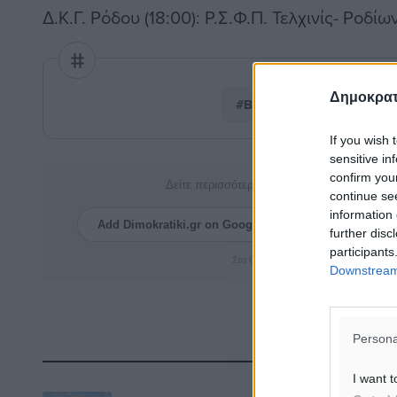
Δ.Κ.Γ. Ρόδου (18:00): Ρ.Σ.Φ.Π. Τελχινίς- Ροδίω
Δημοκρατ
#Βόλεϊ
#Ρόδος
#Κ
If you wish 
sensitive in
confirm you
Δείτε περισσότερα άρθρα μας στα αποτελέσ
continue se
information 
Add Dimokratiki.gr on Google ↗
Ακολουθήστ
further disc
participants
Στο Google News πατήστε ★ Ακολουθ
Downstream 
Persona
Δ
I want t