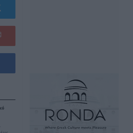
κό
.
 έως