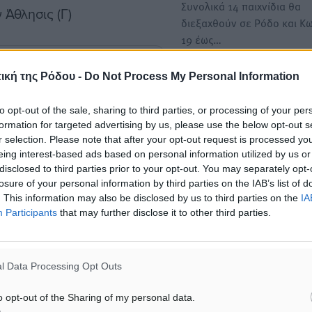
Συνολικά 14 παιχνίδια θα
ν Άθλησις (Γ)
διεξαχθούν σε Ρόδο και Κ
19 έως…
ική της Ρόδου -
Do Not Process My Personal Information
ως
to opt-out of the sale, sharing to third parties, or processing of your per
formation for targeted advertising by us, please use the below opt-out s
r selection. Please note that after your opt-out request is processed y
ματα αναζήτησης
eing interest-based ads based on personal information utilized by us or
disclosed to third parties prior to your opt-out. You may separately opt-
ε μας στο Google News ★ ↗
losure of your personal information by third parties on the IAB’s list of
. This information may also be disclosed by us to third parties on the
IA
ήστε
Participants
that may further disclose it to other third parties.
l Data Processing Opt Outs
ΙΑΒΑΣΕ ΕΠΙΣΗΣ
o opt-out of the Sharing of my personal data.