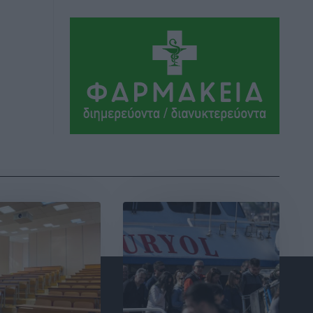
Αθλητικά
•
πριν 16 ώρες
Συνελήφθη 37χρονη στη Ρόδο γιατί
είχε αφήσει τα τρία ανήλικα παιδιά της
χωρίς επιτήρηση
Τοπικές Ειδήσεις
•
πριν 16 ώρες
Σταυρός Καλυθιών: Απέκτησε την
Φωτεινή Πιζάνια
Αθλητικά
•
πριν 17 ώρες
Το Yucatan Show έρχεται στη Ρόδο με
τον Frankie Lluc
Πολιτιστικά
•
πριν 17 ώρες
Σι Τζέι Χάρις: «Να πανηγυρίσουμε
πολλές νίκες μαζί»