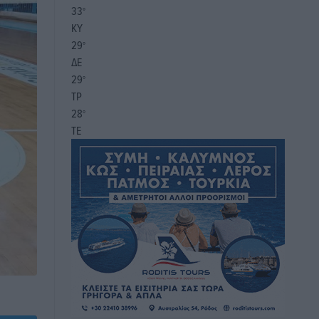
33
°
ΚΥ
29
°
ΔΕ
29
°
ΤΡ
28
°
ΤΕ