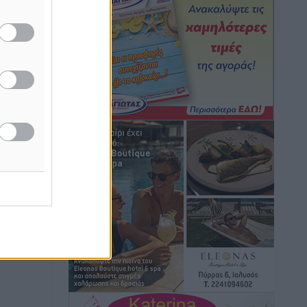
Τοπικές Ειδήσεις
•
πριν 13 ώρες
οφή του
Iατρικός Σύλλογος Ροδου προς Α.
Γεωργιάδη: Στρατηγικές Προτάσεις για
την Ενίσχυση της Δημόσιας Υγείας στη
Νησιωτική Ελλάδα και στα
Νοσοκομεία της Γ΄ Ζώνης
ή της
Τοπικές Ειδήσεις
•
πριν 14 ώρες
ίδες
του
Πάνθηρες: Ξεκίνησαν αισιόδοξοι για
την παρθενική “πτήση” τους
ος το
Αθλητικά
•
πριν 14 ώρες
Άρης Αρχαγγέλου: Στο πλευρό του
άτυχου Ιάκωβου Θωμά
Αθλητικά
•
πριν 14 ώρες