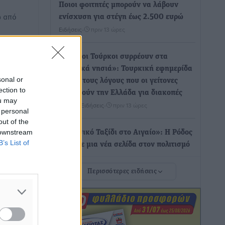
Ποιοι φοιτητές μπορούν να λάβουν
ω από
ενίσχυση για στέγη έως 2.500 ευρώ
Ειδήσεις
•
πριν 13 ώρες
«Γιατί οι Τούρκοι συρρέουν στα
ελληνικά νησιά»: Τουρκική εφημερίδα
sonal or
εξηγεί τους λόγους που οι γείτονες
ection to
προτιμούν την Ελλάδα για διακοπές
ou may
Τοπικές Ειδήσεις
•
πριν 13 ώρες
 personal
out of the
 downstream
«Μουσικό Ταξίδι στο Αιγαίο»: Η Ρόδος
B’s List of
έγραψε μια νέα σελίδα στον πολιτισμό
Πολιτιστικά
•
πριν 13 ώρες
Περισσότερες ειδήσεις
Άμεσα μέτρα για την ενίσχυση του
Νοσοκομείου Ρόδου και αντιμετώπιση
των ελλείψεων προσωπικού
ανακοίνωσε ο Άδωνις Γεωργιάδης