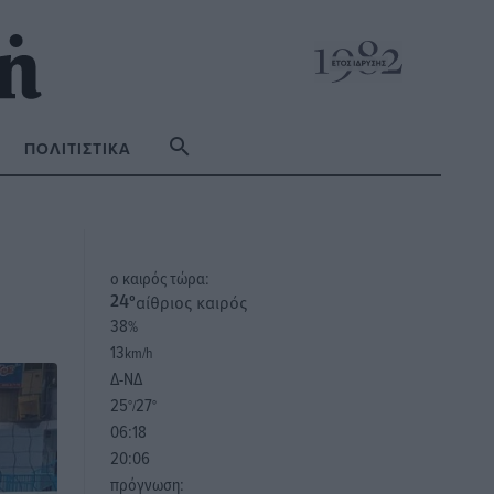
ΠΟΛΙΤΙΣΤΙΚΆ
o καιρός τώρα:
αίθριος καιρός
24
°
38
%
13
km/h
Δ-ΝΔ
25
27
°/
°
06:18
20:06
πρόγνωση: