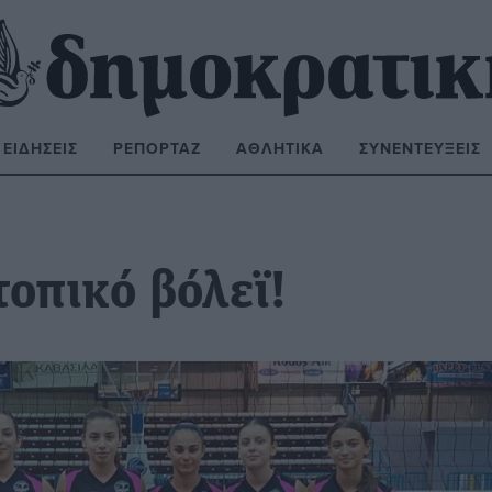
ΕΙΔΉΣΕΙΣ
ΡΕΠΟΡΤΆΖ
ΑΘΛΗΤΙΚΆ
ΣΥΝΕΝΤΕΎΞΕΙΣ
ΝΑΖΉΤΗΣΗ:
οπικό βόλεϊ!