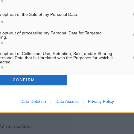
In
ΑΘΛΗΤΙΚΆ
ΑΘΛΗΤΙΚΆ
Άρης Αρχαγγέλου: Στο πλευρό
Φοίβος: Η μεγάλη επιστρ
του άτυχου Ιάκωβου Θωμά
Μπρένο Σαλβατιέρα
o opt-out of the Sale of my Personal Data.
7.08.26 · 16:57
07.08.26 · 16:53
In
to opt-out of processing my Personal Data for Targeted
ing.
Υπενθύμιση:
In
Για την μερική αναπαραγωγ
o opt-out of Collection, Use, Retention, Sale, and/or Sharing
ή. Η Δημοκρατική δεν υιοθετεί
ersonal Data that Is Unrelated with the Purposes for which it
είδησης από άλλες ιστοσελ
υμε όποια σχόλια θεωρούμε
lected.
In
είναι απαραίτητη η χρήση 
οίηση. Χρήστες που δεν τηρούν
παρακάτω παρεχόμενου
CONFIRM
συνδέσμου παραπομπής πρ
άρθρο της Δημοκρατικής.
Data Deletion
Data Access
Privacy Policy
λή του σχολίου.