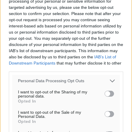
processing of your personal or sensitive information for
targeted advertising by us, please use the below opt-out
section to confirm your selection. Please note that after your
opt-out request is processed you may continue seeing
interest-based ads based on personal information utilized by
us or personal information disclosed to third parties prior to
your opt-out. You may separately opt-out of the further
disclosure of your personal information by third parties on the
Ροή ειδήσεων
IAB’s list of downstream participants. This information may
also be disclosed by us to third parties on the
IAB’s List of
Downstream Participants
that may further disclose it to other
Κλεάνθης: Έτοιμες οι κάρτες διαρκείας της νέας
third parties.
σεζόν
Personal Data Processing Opt Outs
Αθλητικά
•
πριν 2 λεπτά
I want to opt-out of the Sharing of my
personal data.
Ατρόμητος Διμυλιάς: Ο Μαργαρίτης και μία
Opted In
αδιαπραγμάτευτη φιλοσοφία
Αθλητικά
•
πριν 3 λεπτά
I want to opt-out of the Sale of my
Personal Data.
Opted In
Γ.Σ. Διαγόρας: Επέστρεψε στις Ακαδημίες η Ειρήνη