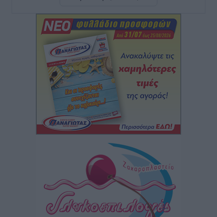
Σι Τζέι Χάρις: «Να πανηγυρίσουμε πολλές νίκες μαζί»
Αθλητικά
•
πριν 3 ώρες
Ροδήλιος: Ο απολογισμός από το Πανελλήνιο
Πρωτάθλημα Πίστας
Αθλητικά
•
πριν 3 ώρες
Διαγόρας: Μετεγγραφικό ντεμαράζ
Αθλητικά
•
πριν 3 ώρες
Γ.Σ. Διαγόρας: Εντατική προετοιμασία και επιστροφή
Ρίζου στις Ακαδημίες
Αθλητικά
•
πριν 3 ώρες
Εθνική Ανδρών: Ραντεβού στο Telekom Center Athens
Αθλητικά
•
πριν 4 ώρες
ΕΠΟ: Απέσυρε τη στήριξή της στην υποψηφιότητα