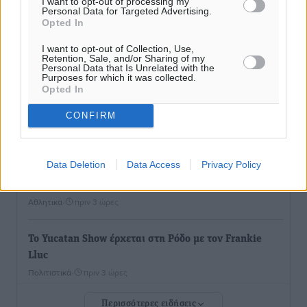
I want to opt-out of processing my
Παπαεμμανουήλ
Personal Data for Targeted Advertising.
Opted In
Αθλητικά
•
πριν 1 ώρα
I want to opt-out of Collection, Use,
Retention, Sale, and/or Sharing of my
ΣΚΟΕ: Σαββατοκύριακο με αγώνες από τον Σ.Σ. Ρόδου
Personal Data that Is Unrelated with the
Αθλητικά
•
πριν 2 ώρες
Purposes for which it was collected.
Opted In
Συνελήφθη 37χρονη στη Ρόδο γιατί είχε αφήσει τα
CONFIRM
τρία ανήλικα παιδιά της χωρίς επιτήρηση
Τοπικές Ειδήσεις
•
πριν 2 ώρες
Data Deletion
Data Access
Privacy Policy
Σταυρός Καλυθιών: Απέκτησε την Φωτεινή Πιζάνια
Αθλητικά
•
πριν 3 ώρες
Το Yucatan Show έρχεται στη Ρόδο με τον Frankie
Lluc
Πολιτιστικά
•
πριν 3 ώρες
Περισσότερες ειδήσεις