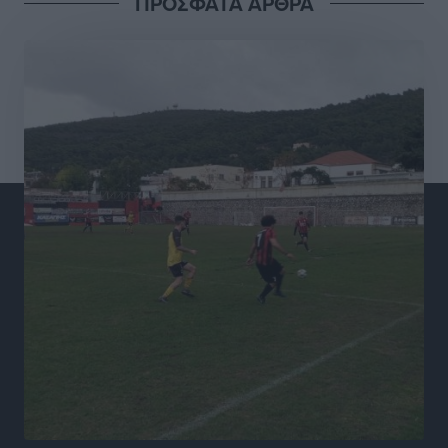
ΠΡΟΣΦΑΤΑ ΑΡΘΡΑ
βλέμμα στη ΔΕΘ και τις εκλογές του 2027
Ειδήσεις
•
πριν 5 ώρες
Γ. Χατζημάρκος από το Μέγαρο Μαξίμου: “Ο
τουρισμός μπορεί να γίνει ο μεγαλύτερος πελάτης της
ελληνικής βιομηχανίας”
Τοπικές Ειδήσεις
•
πριν 5 ώρες
Έρευνα ΕΟΤ: Οι Ευρωπαίοι ταξιδιώτες «ψηφίζουν»
Ελλάδα
Ειδήσεις
•
πριν 5 ώρες
Άκυρες οι εγκύκλιοι που δεν αναρτώνται,
υποχρεωτική η δημοσίευσή τους από την 1η
Οκτωβρίου
Ειδήσεις
•
πριν 6 ώρες