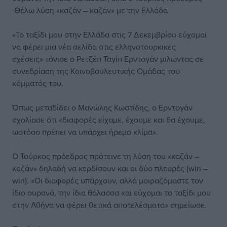
Θέλω λύση «καζάν – καζάν» με την Ελλάδα
«Το ταξίδι μου στην Ελλάδα στις 7 Δεκεμβρίου εύχομαι
να φέρει μια νέα σελίδα στις ελληνοτουρκικές
σχέσεις» τόνισε ο Ρετζέπ Ταγίπ Ερντογάν μιλώντας σε
συνεδρίαση της Κοινοβουλευτικής Ομάδας του
κόμματός του.
Όπως μεταδίδει ο Μανώλης Κωστίδης, ο Ερντογάν
σχολίασε ότι «διαφορές είχαμε, έχουμε και θα έχουμε,
ωστόσο πρέπει να υπάρχει ήρεμο κλίμα».
Ο Τούρκος πρόεδρος πρότεινε τη λύση του «καζάν –
καζάν» δηλαδή να κερδίσουν και οι δύο πλευρές (win –
win). «Οι διαφορές υπάρχουν, αλλά μοιραζόμαστε τον
ίδιο ουρανό, την ίδια θάλασσα και εύχομαι το ταξίδι μου
στην Αθήνα να φέρει θετικά αποτελέσματα» σημείωσε.