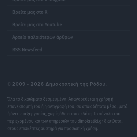
ταξί με τα «βανάκια» για την υποκλοπή μεταφορικού
Βρείτε μας στο X
έργου στη Ρόδο
Τοπικές Ειδήσεις
•
πριν 9 ώρες
Βρείτε μας στο Youtube
Αρχείο παλαιότερων άρθρων
Δεσμεύσεις χωρίς αντίκρισμα στην Κρεμαστή
Τοπικές Ειδήσεις
•
πριν 9 ώρες
RSS Newsfeed
Τσαμπίκος Καραγιάννης: «Ο πρωτογενής τομέας
μπορεί να αποτελέσει τη δεύτερη μεγάλη δύναμη της
Ρόδου»
©
2009 - 2026 Δημοκρατική της Ρόδου.
Ρεπορτάζ
•
πριν 9 ώρες
Όλα τα δικαιώματα δεσμευμένα. Απαγορεύεται η χρήση ή
Οικοδομική «ανάσα» στη Ρόδο: Αυξάνονται οι άδειες,
επανεκπομπή του ή η αντιγραφή του, σε οποιοδήποτε μέσο, μετά
οι επεκτάσεις, οι ενεργειακές αναβαθμίσεις σε
ή άνευ επεξεργασίας, χωρίς άδεια του εκδότη. Το σύνολο του
ολόκληρο το νησί
περιεχομένου και των υπηρεσιών του dimokratiki.gr διατίθεται
Ειδήσεις
•
πριν 9 ώρες
στους επισκέπτες αυστηρά για προσωπική χρήση.