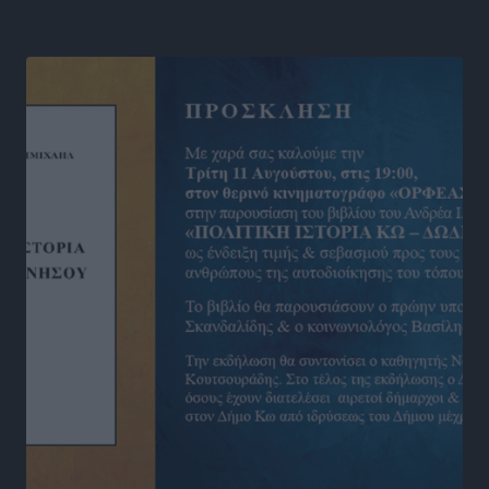
Δωδεκανήσου
Αθλητικά
•
πριν 11 ώρες
Νέες ταυτότητες: Ποιοι πρέπει να τις αλλάξουν άμεσα
και ποιοι όχι
Ειδήσεις
•
πριν 11 ώρες
Στον Ιπποκράτη η Μαρία Βλάχου
Αθλητικά
•
πριν 11 ώρες
Οικονομική ενίσχυση για συντήρηση στο κλειστό της
Καρπάθου
Αθλητικά
•
πριν 12 ώρες
Στάθης Αντωνάς: Ένα βήμα πριν από επαγγελματικό
συμβόλαιο πυγμαχίας με MTGP και BXGP για Ευρώπη
και Αυστραλία
Αθλητικά
•
πριν 12 ώρες