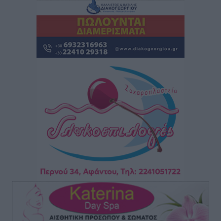
5χρονο παιδί
Τοπικές Ειδήσεις
•
πριν 7 ώρες
“Η Ευρώπη αντιμετώπιζε το προσφυγικό σαν ταινία
τρόμου” – Η συγκλονιστική μαρτυρία της Χαρούλας
Γιασιράνη στον RV για τα γεγονότα που οδήγησαν στο
Σύμφωνο της Λέρου
Τοπικές Ειδήσεις
•
πριν 8 ώρες
Συναυλία με τον Γιάννη Κότσιρα στις 21 Αυγούστου
Πολιτιστικά
•
πριν 8 ώρες
Έκτακτη συνεδρίαση της Δημοτικής Επιτροπής Ρόδου
αύριο Παρασκευή 7 Αυγούστου
Τοπικές Ειδήσεις
•
πριν 8 ώρες
ΑΕΡΑ: Δεν σταματάει να ενισχύεται, νέο απόκτημα ο
Μητρόπουλος