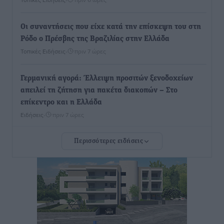
Οι συναντήσεις που είχε κατά την επίσκεψη του στη
Ρόδο ο Πρέσβης της Βραζιλίας στην Ελλάδα
Τοπικές Ειδήσεις
•
πριν 7 ώρες
Γερμανική αγορά: Έλλειψη προσιτών ξενοδοχείων
απειλεί τη ζήτηση για πακέτα διακοπών – Στο
επίκεντρο και η Ελλάδα
Ειδήσεις
•
πριν 7 ώρες
Περισσότερες ειδήσεις
Νέο ξενοδοχείο στη Ρόδο για την H Hotels –
Χατζηλαζάρου – Προχωρά καινούργιο ξενοδοχείο
στην Κω
Τοπικές Ειδήσεις
•
πριν 7 ώρες
Αυτοκίνητο μπήκε παράνομα σε μονόδρομο στο
Μαστιχάρι – Αναποδογύρισε όχημα με μητέρα και