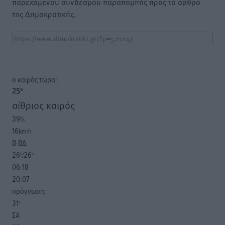
παρεχόμενου συνδέσμου παραπομπής προς το άρθρο
της Δημοκρατικής.
o καιρός τώρα:
25
°
αίθριος καιρός
39
%
16
km/h
Β-ΒΔ
26
26
°/
°
06:18
20:07
πρόγνωση:
31
°
ΣΑ