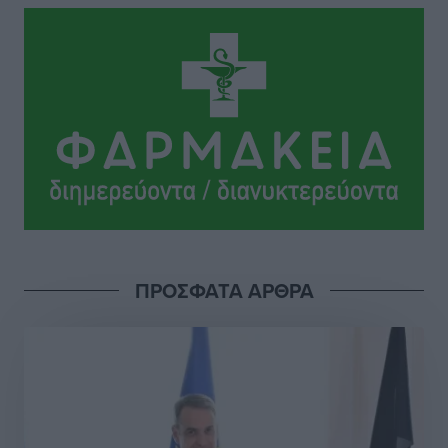
Ιππότες: Με το βλέμμα στραμμένο στο μέλλον
Αθλητικά
•
πριν 8 ώρες
ΠΑΜΕ ΣΤΟΙΧΗΜΑ: Περισσότερα από 95 εκατομμύρια
ευρώ σε κέρδη μοίρασε τον Ιούλιο
Αθλητικά
•
πριν 9 ώρες
Ολοκλήρωση του έργου αναβάθμισης των
υποδομών του Νεστορίδειου Μελάθρου
Τοπικές Ειδήσεις
•
πριν 9 ώρες
ΠΡΟΣΦΑΤΑ ΑΡΘΡΑ
Γ.Σ. Διαγόρας: Στα «κυανέρυθρα» ο Janni Pembe
Αθλητικά
•
πριν 10 ώρες
Σύλληψη 21χρονου για ναρκωτικά στη Ρόδο
Τοπικές Ειδήσεις
•
πριν 11 ώρες