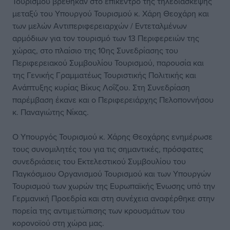
Τουρισμού βρέθηκαν στο επίκεντρο της τηλεδιάσκεψης
μεταξύ του Υπουργού Τουρισμού κ. Χάρη Θεοχάρη και
των μελών Αντιπεριφερειαρχών / Εντεταλμένων
αρμόδιων για τον τουρισμό των 13 Περιφερειών της
χώρας, στο πλαίσιο της 10ης Συνεδρίασης του
Περιφερειακού Συμβουλίου Τουρισμού, παρουσία και
της Γενικής Γραμματέως Τουριστικής Πολιτικής και
Ανάπτυξης κυρίας Βίκυς Λοΐζου. Στη Συνεδρίαση
παρέμβαση έκανε και ο Περιφερειάρχης Πελοποννήσου
κ. Παναγιώτης Νίκας.
Ο Υπουργός Τουρισμού κ. Χάρης Θεοχάρης ενημέρωσε
τους συνομιλητές του για τις σημαντικές, πρόσφατες
συνεδριάσεις του Εκτελεστικού Συμβουλίου του
Παγκόσμιου Οργανισμού Τουρισμού και των Υπουργών
Τουρισμού των χωρών της Ευρωπαϊκής Ένωσης υπό την
Γερμανική Προεδρία και στη συνέχεια αναφέρθηκε στην
πορεία της αντιμετώπισης των κρουσμάτων του
κορονοϊού στη χώρα μας.