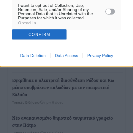
Ροή ειδήσεων
I want to opt-out of Collection, Use,
Retention, Sale, and/or Sharing of my
Personal Data that Is Unrelated with the
Purposes for which it was collected.
Η Meridiam ξεκλειδώνει τις έρευνες βυθού στη
Opted In
θαλάσσια περιοχή Κάσου και Καρπάθου
Τοπικές Ειδήσεις
•
πριν 4 ώρες
CONFIRM
Παρουσίαση βιβλίου του Α. Χατζημιχαήλ – Τιμητική
Data Deletion
Data Access
Privacy Policy
εκδήλωση για τους αυτοδιοικητικούς της Κω
Πολιτιστικά
•
πριν 5 ώρες
Εγκρίθηκε η ηλεκτρική διασύνδεση Ρόδου και Κω
μέσω υποβρύχιων καλωδίων με την ηπειρωτική
Ελλάδα
Τοπικές Ειδήσεις
•
πριν 6 ώρες
Νέο ανακαινισμένο δημοτικό τουριστικό γραφείο
στην Πάτμο
Τοπικές Ειδήσεις
•
πριν 6 ώρες