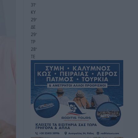
31
°
ΚΥ
29
°
ΔΕ
29
°
ΤΡ
28
°
ΤΕ