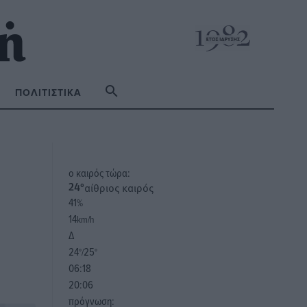
ΠΟΛΙΤΙΣΤΙΚΆ
o καιρός τώρα:
αίθριος καιρός
24
°
41
%
14
km/h
Δ
24
25
°/
°
06:18
20:06
πρόγνωση: