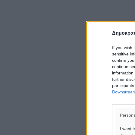
Δημοκρατ
If you wish 
sensitive in
confirm you
continue se
information 
further disc
participants
Downstream 
Persona
I want t