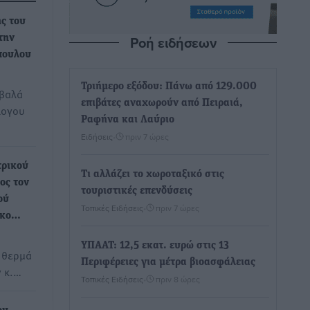
ς του
Ροή ειδήσεων
την
πουλου
Τριήμερο εξόδου: Πάνω από 129.000
αβαλά
επιβάτες αναχωρούν από Πειραιά,
λογου
Ραφήνα και Λαύριο
Ειδήσεις
•
πριν 7 ώρες
τρικού
Τι αλλάζει το χωροταξικό στις
ος τον
τουριστικές επενδύσεις
ού
Τοπικές Ειδήσεις
•
πριν 7 ώρες
ίκο…
ΥΠΑΑΤ: 12,5 εκατ. ευρώ στις 13
 θερμά
Περιφέρειες για μέτρα βιοασφάλειας
ν κ.…
Τοπικές Ειδήσεις
•
πριν 8 ώρες