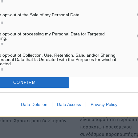
In
o opt-out of the Sale of my Personal Data.
ΙΑΒΑΣΕ ΕΠΙΣΗΣ
In
to opt-out of processing my Personal Data for Targeted
ΤΟΠΙΚΈΣ ΕΙΔΉΣΕΙΣ
ΤΟΠΙΚΈΣ ΕΙΔΉΣΕΙΣ
ing.
ΥΠΑΑΤ: 12,5 εκατ. ευρώ στις 13
«Γιατί οι Τούρκοι συρρέου
In
Περιφέρειες για μέτρα
ελληνικά νησιά»: Τουρκικ
βιοασφάλειας
εφημερίδα εξηγεί τους λό
o opt-out of Collection, Use, Retention, Sale, and/or Sharing
οι γείτονες προτιμούν τη
7.08.26 · 18:19
ersonal Data that Is Unrelated with the Purposes for which it
για διακοπές
lected.
07.08.26 · 17:55
In
CONFIRM
Υπενθύμιση:
Για την μερική αναπαραγωγ
Data Deletion
Data Access
Privacy Policy
ή. Η Δημοκρατική δεν υιοθετεί
είδησης από άλλες ιστοσελ
υμε όποια σχόλια θεωρούμε
είναι απαραίτητη η χρήση 
οίηση. Χρήστες που δεν τηρούν
παρακάτω παρεχόμενου
συνδέσμου παραπομπής πρ