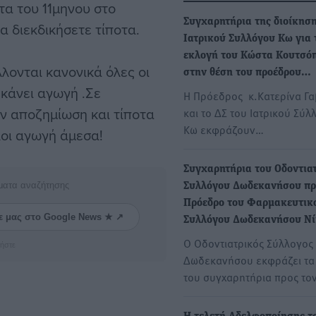
ατα του 11μηνου στο
Συγχαρητήρια της διοίκηση
 διεκδικήσετε τίποτα.
Ιατρικού Συλλόγου Κω για 
εκλογή του Κώστα Κουτσό
λονται κανονικά όλες οι
στην θέση του προέδρου…
 κάνει αγωγή .Σε
Η Πρόεδρος κ.Κατερίνα Γ
ν αποζημίωση και τίποτα
και το ΔΣ του Ιατρικού Σύλ
Κω εκφράζουν…
οι αγωγή άμεσα!
Συγχαρητήρια του Οδοντια
ματα αναζήτησης
Συλλόγου Δωδεκανήσου πρ
Πρόεδρο του Φαρμακευτικ
ε μας στο Google News ★ ↗
Συλλόγου Δωδεκανήσου Ν
Ο Οδοντιατρικός Σύλλογος
ήστε
Δωδεκανήσου εκφράζει τα
του συγχαρητήρια προς το