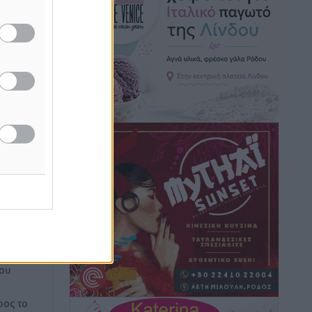
Τοπικές Ειδήσεις
•
πριν 8 ώρες
Iατρικός Σύλλογος Ροδου προς Α.
Γεωργιάδη: Στρατηγικές Προτάσεις για
την Ενίσχυση της Δημόσιας Υγείας στη
ν στα
Νησιωτική Ελλάδα και στα
ή
Νοσοκομεία της Γ΄ Ζώνης
γους που
ν Ελλάδα
Τοπικές Ειδήσεις
•
πριν 9 ώρες
Πάνθηρες: Ξεκίνησαν αισιόδοξοι για
την παρθενική “πτήση” τους
Αθλητικά
•
πριν 9 ώρες
ή της
Άρης Αρχαγγέλου: Στο πλευρό του
ίδες
άτυχου Ιάκωβου Θωμά
του
Αθλητικά
•
πριν 9 ώρες
ος το