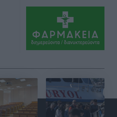
Αθλητικά
•
πριν 11 ώρες
Συνελήφθη 37χρονη στη Ρόδο γιατί
είχε αφήσει τα τρία ανήλικα παιδιά της
χωρίς επιτήρηση
Τοπικές Ειδήσεις
•
πριν 11 ώρες
Σταυρός Καλυθιών: Απέκτησε την
Φωτεινή Πιζάνια
Αθλητικά
•
πριν 12 ώρες
Το Yucatan Show έρχεται στη Ρόδο με
τον Frankie Lluc
Πολιτιστικά
•
πριν 12 ώρες
Σι Τζέι Χάρις: «Να πανηγυρίσουμε
πολλές νίκες μαζί»