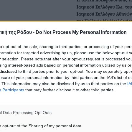
Η τελετή Αδελφοποίησης τ
Ιατρικού Συλλόγου Κω, του
Ιατρικού Συλλόγου Αθηνών
της Hellenic Medical Soci
Με ιδιαίτερη επιτυχία
ική της Ρόδου -
Do Not Process My Personal Information
πραγματοποιήθηκε στο
Ιπποκράτειο Ίδρυμα Κω η τ
to opt-out of the sale, sharing to third parties, or processing of your per
Αδελφοποίησης του…
formation for targeted advertising by us, please use the below opt-out s
r selection. Please note that after your opt-out request is processed y
eing interest-based ads based on personal information utilized by us or
Αντιπροσωπεία του Σωματε
disclosed to third parties prior to your opt-out. You may separately opt-
Συνταξιούχων ΙΚΑ Ρόδου
losure of your personal information by third parties on the IAB’s list of
συναντήθηκε με το Διευθυ
. This information may also be disclosed by us to third parties on the
IA
Participants
that may further disclose it to other third parties.
ΕΦΚΑ Ρόδου
Αντιπροσωπεία του Σωματε
Συνταξιούχων ΙΚΑ Ρόδου
l Data Processing Opt Outs
συναντήθηκε με το Δ/ντή 
ΕΦΚΑ…
o opt-out of the Sharing of my personal data.