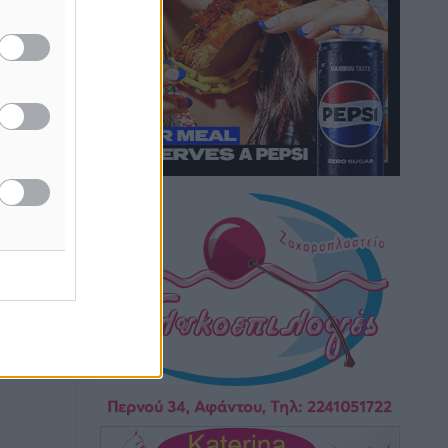
Hotels – Χατζηλαζάρου – Προχωρά
καινούργιο ξενοδοχείο στην Κω
Τοπικές Ειδήσεις
•
πριν 10 ώρες
Αυτοκίνητο μπήκε παράνομα σε
μονόδρομο στο Μαστιχάρι –
Αναποδογύρισε όχημα με μητέρα και
5χρονο παιδί
Τοπικές Ειδήσεις
•
πριν 10 ώρες
“Η Ευρώπη αντιμετώπιζε το
προσφυγικό σαν ταινία τρόμου” – Η
συγκλονιστική μαρτυρία της Χαρούλας
Γιασιράνη στον RV για τα γεγονότα που
οδήγησαν στο Σύμφωνο της Λέρου
Τοπικές Ειδήσεις
•
πριν 10 ώρες
Συναυλία με τον Γιάννη Κότσιρα στις