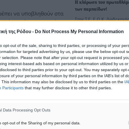
Η κλήρωση του πρωταθλήμ
των παμπαίδων!
ρέπει να υποβληθούν στα
Στην Τ.Ε. Ε.Ο.Κ. Δωδεκανή
προσώπως ή με συστημένη
έγινε η κλήρωση του
δρομείο (email) στο
ική της Ρόδου -
Do Not Process My Personal Information
πρωταθλήματος των παμπα
 επιφυλάξεις
το…
to opt-out of the sale, sharing to third parties, or processing of your per
ο πρωτάθλημα.
formation for targeted advertising by us, please use the below opt-out s
r selection. Please note that after your opt-out request is processed y
οιηθεί στις 22-24/09/
eing interest-based ads based on personal information utilized by us or
disclosed to third parties prior to your opt-out. You may separately opt-
losure of your personal information by third parties on the IAB’s list of
. This information may also be disclosed by us to third parties on the
IA
Participants
that may further disclose it to other third parties.
ΡΩΤΑΘΛΗΜΑΤΟΣ
l Data Processing Opt Outs
έρες πριν την έναρξη του
o opt-out of the Sharing of my personal data.
 της Ενωσης και θα