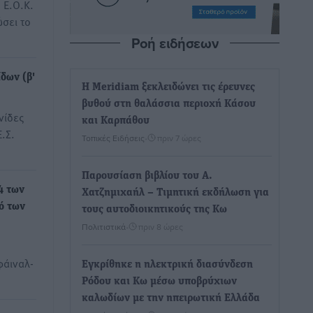
. Ε.Ο.Κ.
σει το
Ροή ειδήσεων
δων (β'
Η Meridiam ξεκλειδώνει τις έρευνες
βυθού στη θαλάσσια περιοχή Κάσου
νίδες
και Καρπάθου
Ε.Σ.
Τοπικές Ειδήσεις
•
πριν 7 ώρες
Παρουσίαση βιβλίου του Α.
4 των
Χατζημιχαήλ – Τιμητική εκδήλωση για
ό των
τους αυτοδιοικητικούς της Κω
Πολιτιστικά
•
πριν 8 ώρες
φάιναλ-
Εγκρίθηκε η ηλεκτρική διασύνδεση
Ρόδου και Κω μέσω υποβρύχιων
καλωδίων με την ηπειρωτική Ελλάδα