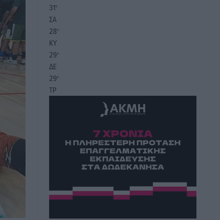
31
°
ΣΑ
28
°
ΚΥ
29
°
ΔΕ
29
°
ΤΡ