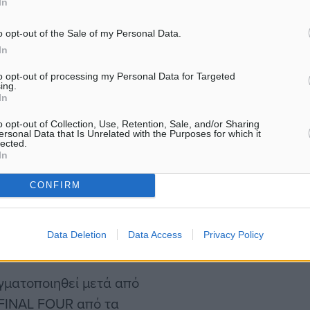
In
νικού ταχυδρομείου
πρωταθλήματος. O τρόπος
o opt-out of the Sale of my Personal Data.
In
ί από τον αριθμό
τις ομάδες με έγγραφο
to opt-out of processing my Personal Data for Targeted
ing.
ωση. Οι αγώνες θα
In
α καταρτισθεί και θα
o opt-out of Collection, Use, Retention, Sale, and/or Sharing
ρονικού ταχυδρομείου
ersonal Data that Is Unrelated with the Purposes for which it
lected.
το δικαίωμα
In
ν ημερών σε κάθε
CONFIRM
Ο.Κ. Δωδεκανήσου διατηρεί
ν ανά όμιλο λόγω μη
Data Deletion
Data Access
Privacy Policy
ν κάλυψη των αγώνων.
γματοποιηθεί μετά από
 FINAL FOUR από τα