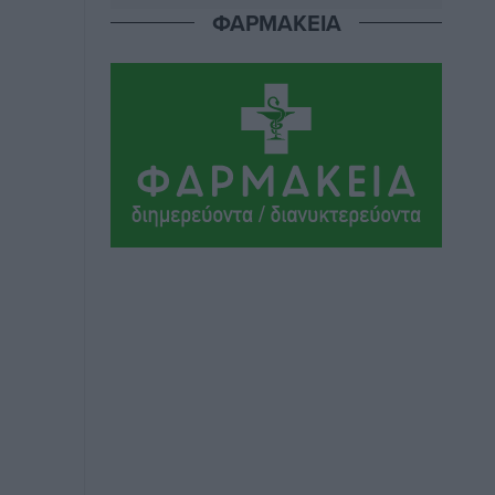
Αθλητικά
•
πριν 11 ώρες
ΦΑΡΜΑΚΕΙΑ
Ιάλυσος Β’: Νωρίς νωρίς μπήκαν στα
βάσανα της προετοιμασίας
Αθλητικά
•
πριν 11 ώρες
Εθνικός Αρχίπολης: Μεγάλο βήμα
προόδου η ίδρυση Ακαδημίας
Αθλητικά
•
πριν 11 ώρες
Ιππότες: Με το βλέμμα στραμμένο στο
μέλλον
Αθλητικά
•
πριν 11 ώρες
ΠΑΜΕ ΣΤΟΙΧΗΜΑ: Περισσότερα από 95
εκατομμύρια ευρώ σε κέρδη μοίρασε
τον Ιούλιο
Αθλητικά
•
πριν 11 ώρες