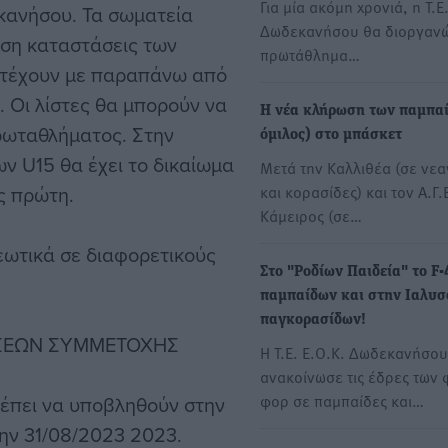
Για μία ακόμη χρονιά, η Τ.Ε
εκανήσου. Τα σωματεία
Δωδεκανήσου θα διοργανώ
ση καταστάσεις των
πρωτάθλημα…
ετέχουν με παραπάνω από
 Οι λίστες θα μπορούν να
Η νέα κλήρωση των παμπαί
ρωταθλήματος. Στην
όμιλος) στο μπάσκετ
 U15 θα έχει το δικαίωμα
Μετά την Καλλιθέα (σε νεα
ς πρώτη.
και κορασίδες) και τον Α.Γ.
Κάμειρος (σε…
εωτικά σε διαφορετικούς
Στο "Ροδίων Παιδεία" το F-
παμπαίδων και στην Ιαλυσ
παγκορασίδων!
ΣΕΩΝ ΣΥΜΜΕΤΟΧΗΣ
Η Τ.Ε. Ε.Ο.Κ. Δωδεκανήσου
ανακοίνωσε τις έδρες των 
φορ σε παμπαίδες και…
ρέπει να υποβληθούν στην
την 31/08/2023 2023.