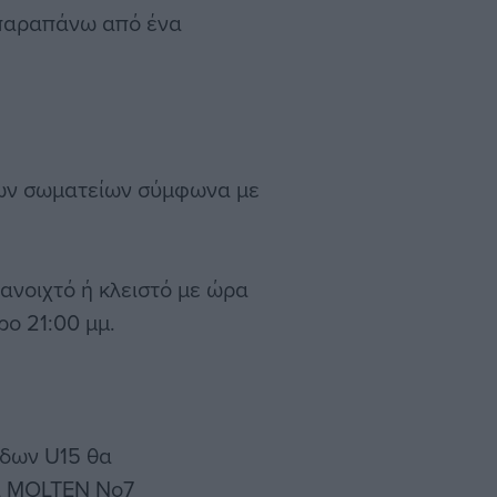
παραπάνω από ένα
 των σωματείων σύμφωνα με
ανοιχτό ή κλειστό με ώρα
ρο 21:00 μμ.
ίδων U15 θα
λα MOLTEN Νο7