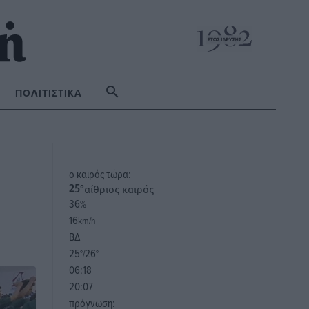
ΠΟΛΙΤΙΣΤΙΚΆ
o καιρός τώρα:
αίθριος καιρός
25
°
36
%
16
km/h
ΒΔ
25
26
°/
°
06:18
20:07
πρόγνωση: