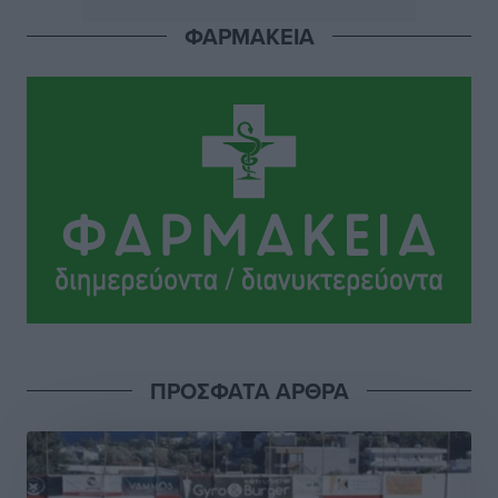
φουρνιά των τελευταίων ετών
ΦΑΡΜΑΚΕΙΑ
Αθλητικά
•
πριν 4 ώρες
Διαγόρας: Ανανέωσε ο Μιχάλης Χατζηγεωργίου
Αθλητικά
•
πριν 4 ώρες
ΔΕΑΣ Δάφνη Ρόδου: Η Ευαγγελία Τετράδη στο
τεχνικό επιτελείο
Αθλητικά
•
πριν 4 ώρες
Γ.Σ. Διαγόρας: Το οργανόγραμμα των Ακαδημιών
Αθλητικά
•
πριν 4 ώρες
ΠΡΟΣΦΑΤΑ ΑΡΘΡΑ
Σταυρός Καλυθιών: Απέκτησε και την Ειρήνη
Καρελλάκη
Αθλητικά
•
πριν 5 ώρες