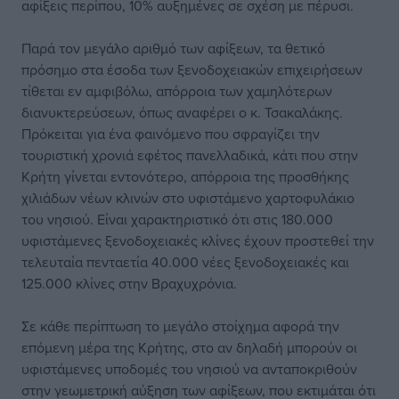
αφίξεις περίπου, 10% αυξημένες σε σχέση με πέρυσι.
Παρά τον μεγάλο αριθμό των αφίξεων, τα θετικό
πρόσημο στα έσοδα των ξενοδοχειακών επιχειρήσεων
τίθεται εν αμφιβόλω, απόρροια των χαμηλότερων
διανυκτερεύσεων, όπως αναφέρει ο κ. Τσακαλάκης.
Πρόκειται για ένα φαινόμενο που σφραγίζει την
τουριστική χρονιά εφέτος πανελλαδικά, κάτι που στην
Κρήτη γίνεται εντονότερο, απόρροια της προσθήκης
χιλιάδων νέων κλινών στο υφιστάμενο χαρτοφυλάκιο
του νησιού. Είναι χαρακτηριστικό ότι στις 180.000
υφιστάμενες ξενοδοχειακές κλίνες έχουν προστεθεί την
τελευταία πενταετία 40.000 νέες ξενοδοχειακές και
125.000 κλίνες στην Βραχυχρόνια.
Σε κάθε περίπτωση το μεγάλο στοίχημα αφορά την
επόμενη μέρα της Κρήτης, στο αν δηλαδή μπορούν οι
υφιστάμενες υποδομές του νησιού να ανταποκριθούν
στην γεωμετρική αύξηση των αφίξεων, που εκτιμάται ότι