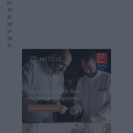
ΚΥ
30
°
ΔΕ
29
°
ΤΡ
28
°
ΤΕ