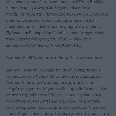
νέες αγορές του εξωτερικού, όπως οι ΗΠΑ, η Βραζιλία,
η Ισπανία και η Αυστραλία δείχνουν πλέον την
προτίμηση τους στην πεταλούδα του Αιγαίου. Σημαντικό
ρόλο φαίνεται πως έχουν διαδραματίσει η διεθνής
προβολή από το καινοτόμο πρόγραμμα “Αστυπάλαια:
Πράσινο και Βιώσιμο Νησί”, καθώς και οι στοχευμένες
προωθητικές ενέργειες του Δήμου», δήλωσε ο
Δήμαρχος Αστυπάλαιας Νίκος Κομηνέας.
Άνδρος: Με 90% πληρότητα θα τρέξει τον Αύγουστο
Αισιοδοξία για την εξέλιξη της σεζόν εκπέμπει και ο
τουρισμός στην Άνδρο. Όπως αναφέρει ο Δήμαρχος
Άνδρου Δημήτρης Λοτσάρης, «εκτιμάται πως οι
πληρότητες για τον Αύγουστο θα κυμανθούν σε υψηλά
επίπεδα της τάξης του 90%, ενώ ευοίωνη είναι και η
προοπτική για τον Σεπτέμβριο. Ελλάδα, Μ. Βρετανία,
Γαλλία, Γερμανία, Σκανδιναβία αλλά και Ισραήλ, αγορές
που ο Δήμος και οι επαγγελματίες έχουν στοχεύσει κατά