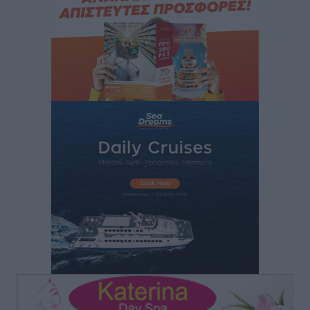
και συνεργασία Ρόδου με το Αττικόν για το
Ακτινοθεραπευτικό
Τοπικές Ειδήσεις
•
πριν 4 ώρες
Σούπερ μάρκετ: Διευρύνεται η εθνική πρωτοβουλία
για τις τιμές – Eρχονται νέες συμμετοχές εταιρειών
Ειδήσεις
•
πριν 4 ώρες
Συνελήφθησαν έξι άτομα για ηχορύπανση από
καταστήματα στο Νότιο Αιγαίο
Τοπικές Ειδήσεις
•
πριν 4 ώρες
15 Αυγούστου 2026: Πώς θα πληρωθούν όσοι
εργαστούν την αργία – Τι ισχύει για πενθήμερο,
εξαήμερο και άδειες
Ειδήσεις
•
πριν 4 ώρες