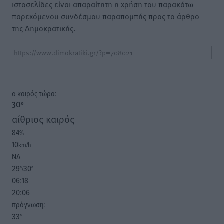
ιστοσελίδες είναι απαραίτητη η χρήση του παρακάτω
παρεχόμενου συνδέσμου παραπομπής προς το άρθρο
της Δημοκρατικής.
o καιρός τώρα:
30
°
αίθριος καιρός
84
%
10
km/h
ΝΔ
29
30
°/
°
06:18
20:06
πρόγνωση:
33
°