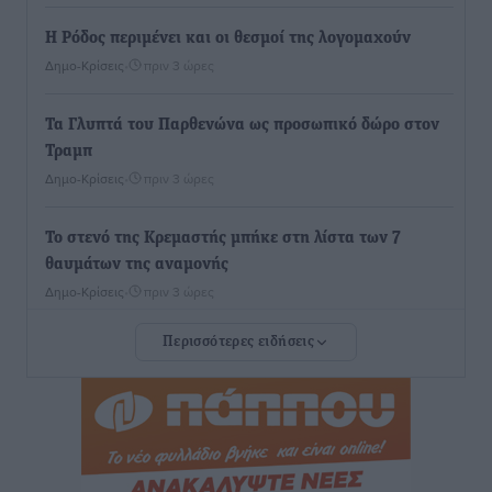
Η Ρόδος περιμένει και οι θεσμοί της λογομαχούν
Δημο-Κρίσεις
•
πριν 3 ώρες
Τα Γλυπτά του Παρθενώνα ως προσωπικό δώρο στον
Τραμπ
Δημο-Κρίσεις
•
πριν 3 ώρες
Το στενό της Κρεμαστής μπήκε στη λίστα των 7
θαυμάτων της αναμονής
Δημο-Κρίσεις
•
πριν 3 ώρες
Περισσότερες ειδήσεις
ΣΕΤΕ: Σημαντική θεσμική εξέλιξη η ΚΥΑ για το ΕΧΠ
για τον τουρισμό
Ειδήσεις
•
πριν 4 ώρες
Γ. Χατζημάρκος: “Δύο μεγάλες δεσμεύσεις
Γεωργιάδη” – Κίνητρα για τους γιατρούς των νησιών