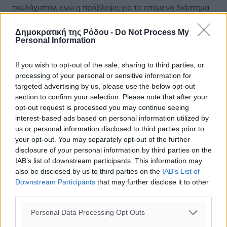
τουλάχιστον, ενώ η πρόβλεψη για το επόμενο διάστημα
είναι πως οι πληρότητες θα ξεπεράσουν το 90%. Η
Νάξος των πολλών επιλογών εδραιώνεται ως ένας
Δημοκρατική της Ρόδου -
Do Not Process My
Personal Information
αξιόπιστος και απολαυστικός προορισμός»,
υπογραμμίζει ο Αντιδήμαρχος Τουρισμού Δήμου Νάξου
If you wish to opt-out of the sale, sharing to third parties, or
& Μικρών Κυκλάδων Βαγγέλης Κατσαράς.
processing of your personal or sensitive information for
targeted advertising by us, please use the below opt-out
Σε κάθε περίπτωση η τουριστική βιομηχανία της χώρας
section to confirm your selection. Please note that after your
θα κάνει “ταμείο” στο τέλος της σεζόν, με τους
opt-out request is processed you may continue seeing
εκπροσώπους των ξενοδόχων, να σημειώνουν ότι σε μια
interest-based ads based on personal information utilized by
τόσο απρόβλεπτη χρονιά, μόνο απολογισμοί χωρούν και
us or personal information disclosed to third parties prior to
your opt-out. You may separately opt-out of the further
όχι εκτιμήσεις για το τελικό αποτέλεσμα της.
disclosure of your personal information by third parties on the
IAB’s list of downstream participants. This information may
Πηγή ΑΠΕ-ΜΠΕ
also be disclosed by us to third parties on the
IAB’s List of
Downstream Participants
that may further disclose it to other
third parties.
#Τουρισμός
#Ελλάδα
#Καλοκαίρι
Personal Data Processing Opt Outs