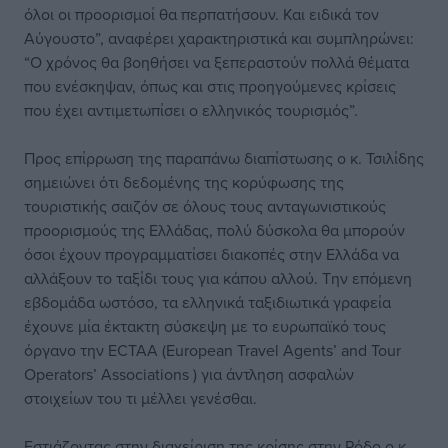
όλοι οι προορισμοί θα περπατήσουν. Και ειδικά τον
Αύγουστο”, αναφέρει χαρακτηριστικά και συμπληρώνει:
“Ο χρόνος θα βοηθήσει να ξεπεραστούν πολλά θέματα
που ενέσκηψαν, όπως και στις προηγούμενες κρίσεις
που έχει αντιμετωπίσει ο ελληνικός τουρισμός”.
Προς επίρρωση της παραπάνω διαπίστωσης ο κ. Τσιλίδης
σημειώνει ότι δεδομένης της κορύφωσης της
τουριστικής σαιζόν σε όλους τους ανταγωνιστικούς
προορισμούς της Ελλάδας, πολύ δύσκολα θα μπορούν
όσοι έχουν προγραμματίσει διακοπές στην Ελλάδα να
αλλάξουν το ταξίδι τους για κάπου αλλού. Την επόμενη
εβδομάδα ωστόσο, τα ελληνικά ταξιδιωτικά γραφεία
έχουνε μία έκτακτη σύσκεψη με το ευρωπαϊκό τους
όργανο την ECTAA (European Travel Agents’ and Tour
Operators’ Associations ) για άντληση ασφαλών
στοιχείων του τι μέλλει γενέσθαι.
Εστιάζοντας στην διαχείριση της κρίσης στην Ρόδο ο κ.