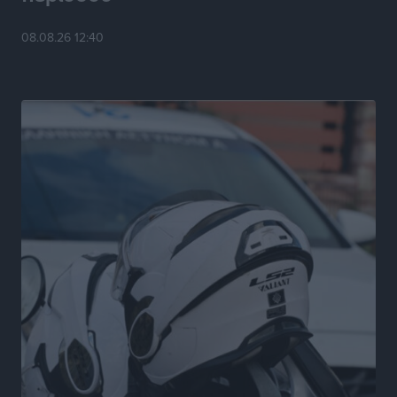
ΑΔΜΗΕ: Ολοκληρώνεται η ηλεκτρική διασύνδεση των
Κυκλάδων, τα οφέλη
08.08.26 12:40
Ειδήσεις
•
πριν 6 ώρες
Πόσοι Ευρωπαίοι «αντέχουν» διακοπές στο εξωτερικό
– Τι ισχύει για Έλληνες
Ειδήσεις
•
πριν 6 ώρες
Βούλγαροι τουρίστες: Λιγότερες διανυκτερεύσεις
στην Ελλάδα, αλλά 18% υψηλότερη δαπάνη ανά
διανυκτέρευση
Ειδήσεις
•
πριν 6 ώρες
Βέλγοι τουρίστες: Στα 547,9 εκατ. ευρώ οι εισπράξεις
για την Ελλάδα
Ειδήσεις
•
πριν 6 ώρες
Οι κανόνες για τουριστική ανάπτυξη –