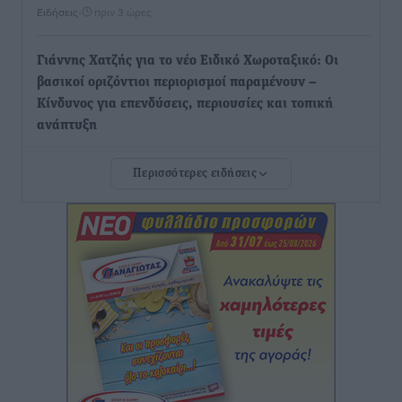
Ειδήσεις
•
πριν 3 ώρες
Γιάννης Χατζής για το νέο Ειδικό Χωροταξικό: Οι
βασικοί οριζόντιοι περιορισμοί παραμένουν –
Κίνδυνος για επενδύσεις, περιουσίες και τοπική
ανάπτυξη
Τοπικές Ειδήσεις
•
πριν 3 ώρες
Περισσότερες ειδήσεις
Ευ. Τουρνάς: Απέναντι σε ακραία καιρικά φαινόμενα
δεν υπάρχουν περιθώρια εφησυχασμού
Ειδήσεις
•
πριν 3 ώρες
Στον Άγιο Νικόλαο Χάλκης ανοίγει ξανά το
ανανεωμένο εκκλησιαστικό μουσείο από τη Λέσχη
Lions Χάλκης
Τοπικές Ειδήσεις
•
πριν 3 ώρες