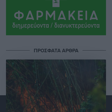
Γεωργιάδη” – Κίνητρα για τους γιατρούς των νησιών
και συνεργασία Ρόδου με το Αττικόν για το
Ακτινοθεραπευτικό
Τοπικές Ειδήσεις
•
πριν 10 ώρες
Σούπερ μάρκετ: Διευρύνεται η εθνική πρωτοβουλία
για τις τιμές – Eρχονται νέες συμμετοχές εταιρειών
Ειδήσεις
•
πριν 10 ώρες
ΠΡΟΣΦΑΤΑ ΑΡΘΡΑ
Συνελήφθησαν έξι άτομα για ηχορύπανση από
καταστήματα στο Νότιο Αιγαίο
Τοπικές Ειδήσεις
•
πριν 10 ώρες
15 Αυγούστου 2026: Πώς θα πληρωθούν όσοι
εργαστούν την αργία – Τι ισχύει για πενθήμερο,
εξαήμερο και άδειες
Ειδήσεις
•
πριν 10 ώρες