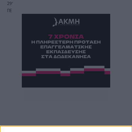
29
°
ΠΕ