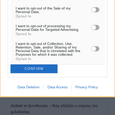
χώρα
Ειδήσεις
•
πριν 2 ώρες
I want to opt-out of the Sale of my
Personal Data.
Opted In
Δύο σχολεία της Λέρου αλλάζουν όψη με δωρεά
I want to opt-out of processing my
αγάπης για τα παιδιά
Personal Data for Targeted Advertising.
Τοπικές Ειδήσεις
•
πριν 2 ώρες
Opted In
I want to opt-out of Collection, Use,
Τουρισμός: Με θετικό πρόσημο έως τώρα η χρονιά,
Retention, Sale, and/or Sharing of my
Personal Data that Is Unrelated with the
παρά τα σκαμπανεβάσματα
Purposes for which it was collected.
Opted In
Ειδήσεις
•
πριν 3 ώρες
CONFIRM
Χαρ. Ναβροζίδης στον RV «Σε τρία χρόνια θα είμαστε
η πιο ψηφιακή Περιφέρεια της χώρας» Δημοπρατείται
το έργο ψηφιακού μετασχηματισμού
Data Deletion
Data Access
Privacy Policy
Τοπικές Ειδήσεις
•
πριν 3 ώρες
Airbnb vs ξενοδοχεία – Πώς αλλάζει ο χάρτης της
φιλοξενίας