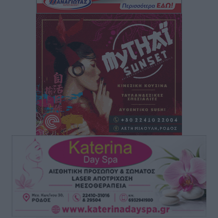
Ρόδος: «Βουλιάζει» από τουρίστες – Πάνω από 1 εκατ.
επιβάτες και 55 κρουαζιερόπλοια
Τοπικές Ειδήσεις
•
πριν 3 ώρες
Γ’ Εθνική Κατηγορία: Οι ημερομηνίες των
αγωνιστικών της κανονικής περιόδου
Αθλητικά
•
πριν 9 ώρες
Συνελήφθησαν δύο άτομα στην Κάρπαθο για άγρα
πελατών
Τοπικές Ειδήσεις
•
πριν 9 ώρες
Χωρίς υποχρεωτική παρουσία μικρών στη 12άδα
Αθλητικά
•
πριν 9 ώρες
Ο Πελεκάνος, οι ανεμογεννήτριες και μια κοινότητα
που κανείς δεν ρώτησε
Δημο-Κρίσεις
•
πριν 9 ώρες