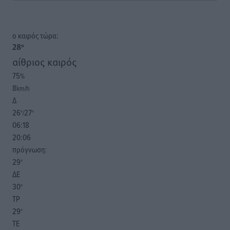
o καιρός τώρα:
28
°
αίθριος καιρός
75
%
8
km/h
Δ
26
27
°/
°
06:18
20:06
πρόγνωση:
29
°
ΔΕ
30
°
ΤΡ
29
°
ΤΕ