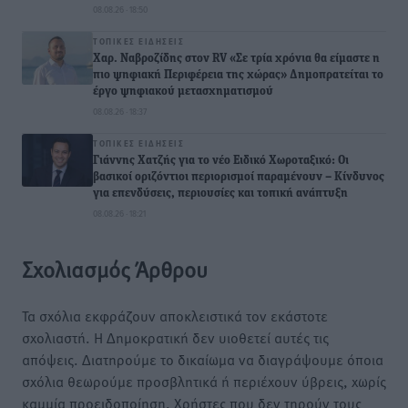
08.08.26 · 18:50
ΤΟΠΙΚΈΣ ΕΙΔΉΣΕΙΣ
Χαρ. Ναβροζίδης στον RV «Σε τρία χρόνια θα είμαστε η
πιο ψηφιακή Περιφέρεια της χώρας» Δημοπρατείται το
έργο ψηφιακού μετασχηματισμού
08.08.26 · 18:37
ΤΟΠΙΚΈΣ ΕΙΔΉΣΕΙΣ
Γιάννης Χατζής για το νέο Ειδικό Χωροταξικό: Οι
βασικοί οριζόντιοι περιορισμοί παραμένουν – Κίνδυνος
για επενδύσεις, περιουσίες και τοπική ανάπτυξη
08.08.26 · 18:21
Σχολιασμός Άρθρου
Τα σχόλια εκφράζουν αποκλειστικά τον εκάστοτε
σχολιαστή. Η Δημοκρατική δεν υιοθετεί αυτές τις
απόψεις. Διατηρούμε το δικαίωμα να διαγράψουμε όποια
σχόλια θεωρούμε προσβλητικά ή περιέχουν ύβρεις, χωρίς
καμμία προειδοποίηση. Χρήστες που δεν τηρούν τους