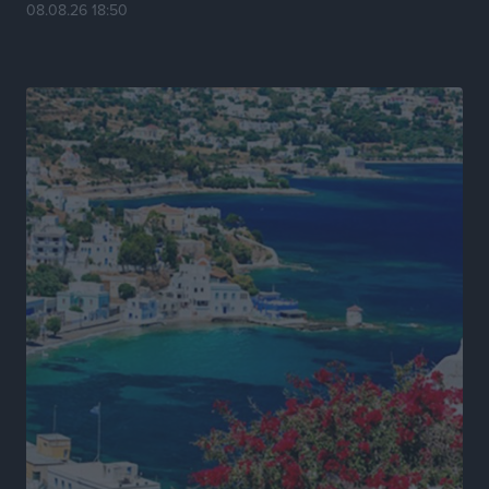
08.08.26 18:50
Πρωτάθλημα Καλαθοσφαίρισης Δικηγορικών
Συλλόγων Ελλάδας και Κύπρου: Η Ρόδος φιλοξένησε
με επιτυχία την 17η διοργάνωση
Αθλητικά
•
πριν 11 ώρες
Φοιτητική στέγη: «Φωτιά» τα ενοίκια σε Αθήνα και
Θεσσαλονίκη – Έως 800 ευρώ στο Ρέθυμνο
Ειδήσεις
•
πριν 12 ώρες
Η Τουρκία σε νέο «κρεσέντο» προκλήσεων στο Αιγαίο
με 18 παραβάσεις και παραβιάσεις
Ειδήσεις
•
πριν 12 ώρες
Θερινές εκπτώσεις 2026 έως τις 31 Αυγούστου – Τι
πρέπει να προσέξουν οι καταναλωτές
Ειδήσεις
•
πριν 12 ώρες