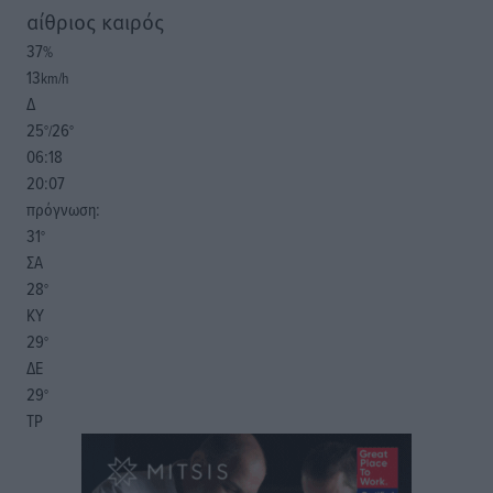
αίθριος καιρός
37
%
13
km/h
Δ
25
26
°/
°
06:18
20:07
πρόγνωση:
31
°
ΣΑ
28
°
ΚΥ
29
°
ΔΕ
29
°
ΤΡ