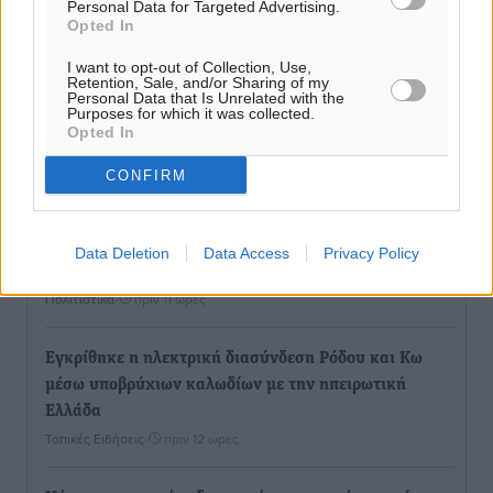
Personal Data for Targeted Advertising.
Opted In
Ροή ειδήσεων
I want to opt-out of Collection, Use,
Retention, Sale, and/or Sharing of my
Personal Data that Is Unrelated with the
Purposes for which it was collected.
Η Meridiam ξεκλειδώνει τις έρευνες βυθού στη
Opted In
θαλάσσια περιοχή Κάσου και Καρπάθου
CONFIRM
Τοπικές Ειδήσεις
•
πριν 10 ώρες
Παρουσίαση βιβλίου του Α. Χατζημιχαήλ – Τιμητική
Data Deletion
Data Access
Privacy Policy
εκδήλωση για τους αυτοδιοικητικούς της Κω
Πολιτιστικά
•
πριν 11 ώρες
Εγκρίθηκε η ηλεκτρική διασύνδεση Ρόδου και Κω
μέσω υποβρύχιων καλωδίων με την ηπειρωτική
Ελλάδα
Τοπικές Ειδήσεις
•
πριν 12 ώρες