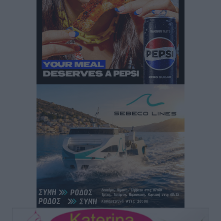
Αυτοκίνητο μπήκε παράνομα σε μονόδρομο στο
Μαστιχάρι – Αναποδογύρισε όχημα με μητέρα και
5χρονο παιδί
Τοπικές Ειδήσεις
•
πριν 13 ώρες
“Η Ευρώπη αντιμετώπιζε το προσφυγικό σαν ταινία
τρόμου” – Η συγκλονιστική μαρτυρία της Χαρούλας
Γιασιράνη στον RV για τα γεγονότα που οδήγησαν στο
Σύμφωνο της Λέρου
Τοπικές Ειδήσεις
•
πριν 13 ώρες
Συναυλία με τον Γιάννη Κότσιρα στις 21 Αυγούστου
Πολιτιστικά
•
πριν 14 ώρες
Έκτακτη συνεδρίαση της Δημοτικής Επιτροπής Ρόδου
αύριο Παρασκευή 7 Αυγούστου
Τοπικές Ειδήσεις
•
πριν 14 ώρες