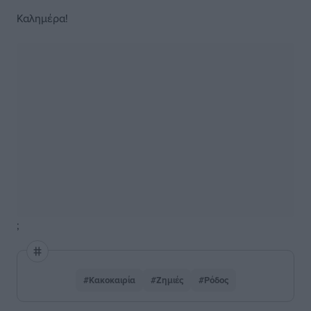
Καλημέρα!
;
#Κακοκαιρία
#Ζημιές
#Ρόδος