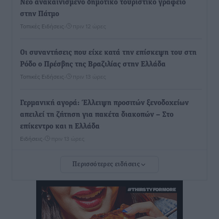
Νέο ανακαινισμένο δημοτικό τουριστικό γραφείο
στην Πάτμο
Τοπικές Ειδήσεις
•
πριν 12 ώρες
Οι συναντήσεις που είχε κατά την επίσκεψη του στη
Ρόδο ο Πρέσβης της Βραζιλίας στην Ελλάδα
Τοπικές Ειδήσεις
•
πριν 13 ώρες
Γερμανική αγορά: Έλλειψη προσιτών ξενοδοχείων
απειλεί τη ζήτηση για πακέτα διακοπών – Στο
επίκεντρο και η Ελλάδα
Ειδήσεις
•
πριν 13 ώρες
Περισσότερες ειδήσεις
Νέο ξενοδοχείο στη Ρόδο για την H Hotels –
Χατζηλαζάρου – Προχωρά καινούργιο ξενοδοχείο
στην Κω
Τοπικές Ειδήσεις
•
πριν 13 ώρες