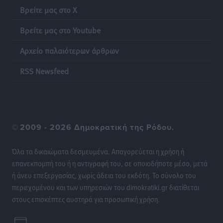
Βρείτε μας στο X
Ακρίβεια: Σημαντικές οι διατακτικές σίτισης για 3
Βρείτε μας στο Youtube
στους 4 εργαζομένους
Ειδήσεις
•
πριν 22 ώρες
Αρχείο παλαιότερων άρθρων
Κινητοποίηση της Πυροσβεστικής στην Κάρπαθο, για
RSS Newsfeed
τη φωτιά στην περιοχή Σάνταλο
Τοπικές Ειδήσεις
•
πριν 22 ώρες
Η Ρόδος μπαίνει στη διεκδίκηση για τη Μεσογειακή
©
2009 - 2026 Δημοκρατική της Ρόδου.
Πρωτεύουσα Πολιτισμού και Διαλόγου 2028
Τοπικές Ειδήσεις
•
πριν 22 ώρες
Όλα τα δικαιώματα δεσμευμένα. Απαγορεύεται η χρήση ή
επανεκπομπή του ή η αντιγραφή του, σε οποιοδήποτε μέσο, μετά
Σύμη: Στον 8ο αγνοούμενο Γερμανό τουρίστα ανήκει η
ή άνευ επεξεργασίας, χωρίς άδεια του εκδότη. Το σύνολο του
σορός που εντοπίστηκε
περιεχομένου και των υπηρεσιών του dimokratiki.gr διατίθεται
Τοπικές Ειδήσεις
•
πριν 22 ώρες
στους επισκέπτες αυστηρά για προσωπική χρήση.
Η σιωπηρή παράταση του Ταμείου Ανάκαμψης για