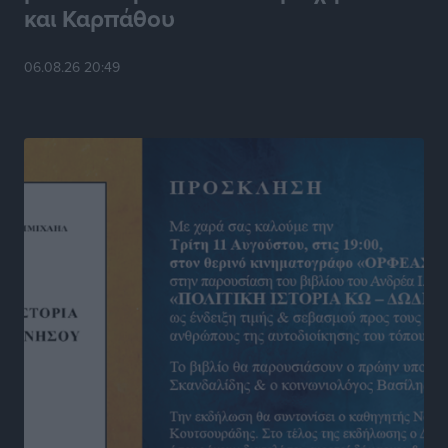
και Καρπάθου
Στίβος: Οι βαθμολογίες των συλλόγων της
Δωδεκανήσου
06.08.26 20:49
Αθλητικά
•
πριν 17 ώρες
Νέες ταυτότητες: Ποιοι πρέπει να τις αλλάξουν άμεσα
και ποιοι όχι
Ειδήσεις
•
πριν 17 ώρες
Στον Ιπποκράτη η Μαρία Βλάχου
Αθλητικά
•
πριν 17 ώρες
Οικονομική ενίσχυση για συντήρηση στο κλειστό της
Καρπάθου
Αθλητικά
•
πριν 17 ώρες
Στάθης Αντωνάς: Ένα βήμα πριν από επαγγελματικό
συμβόλαιο πυγμαχίας με MTGP και BXGP για Ευρώπη