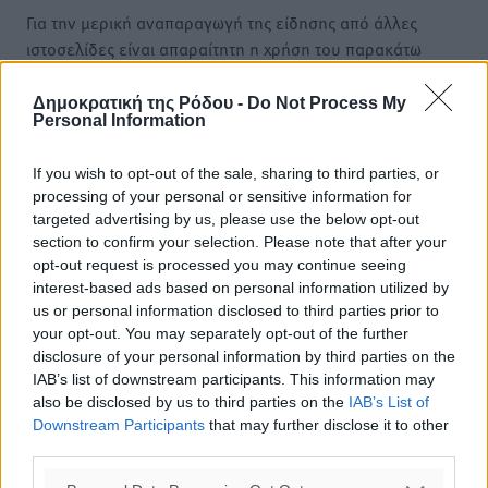
Για την μερική αναπαραγωγή της είδησης από άλλες
ιστοσελίδες είναι απαραίτητη η χρήση του παρακάτω
παρεχόμενου συνδέσμου παραπομπής προς το άρθρο
της Δημοκρατικής.
Δημοκρατική της Ρόδου -
Do Not Process My
Personal Information
If you wish to opt-out of the sale, sharing to third parties, or
processing of your personal or sensitive information for
targeted advertising by us, please use the below opt-out
o καιρός τώρα:
section to confirm your selection. Please note that after your
opt-out request is processed you may continue seeing
25
°
interest-based ads based on personal information utilized by
αίθριος καιρός
us or personal information disclosed to third parties prior to
47
%
your opt-out. You may separately opt-out of the further
14
km/h
disclosure of your personal information by third parties on the
ΒΔ
IAB’s list of downstream participants. This information may
also be disclosed by us to third parties on the
IAB’s List of
26
28
°/
°
Downstream Participants
that may further disclose it to other
06:17
third parties.
20:08
πρόγνωση: