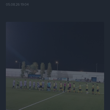
Το HUNDRED άνοιξε τις πόρτες του στην πλατεία
05.08.26 19:04
Χαρίτου
Τοπικές Ειδήσεις
•
πριν 14 ώρες
Α.Σ. Ρόδος: Κάλεσμα στον κόσμο στην σημερινή…
πρώτη
Αθλητικά
•
πριν 14 ώρες
Βαγγέλης Χοσάδας: «Στόχος είναι πάντα ο
πρωταθλητισμός»
Αθλητικά
•
πριν 15 ώρες
Σύλληψη 43χρονης για εμπορία και έκθεση ανηλίκου
σε κίνδυνο στη Ρόδο
Τοπικές Ειδήσεις
•
πριν 15 ώρες
Τεχνικός διευθυντής των ακαδημιών του Διαγόρα ο
Κώστας Μητσού