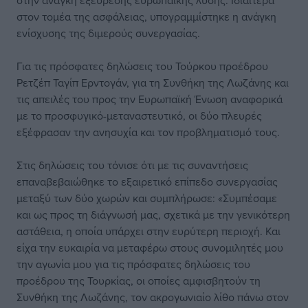
στην ανάγκη εξεύρεσης ευρωπαϊκής λύσης. Ιδιαίτερα
στον τομέα της ασφάλειας, υπογραμμίστηκε η ανάγκη
ενίσχυσης της διμερούς συνεργασίας.
Για τις πρόσφατες δηλώσεις του Τούρκου προέδρου
Ρετζέπ Ταγίπ Ερντογάν, για τη Συνθήκη της Λωζάνης και
τις απειλές του προς την Ευρωπαϊκή Ένωση αναφορικά
με το προσφυγικό-μεταναστευτικό, οι δύο πλευρές
εξέφρασαν την ανησυχία και τον προβληματισμό τους.
Στις δηλώσεις του τόνισε ότι με τις συναντήσεις
επαναβεβαιώθηκε το εξαιρετικό επίπεδο συνεργασίας
μεταξύ των δύο χωρών και συμπλήρωσε: «Συμπέσαμε
και ως προς τη διάγνωσή μας, σχετικά με την γενικότερη
αστάθεια, η οποία υπάρχει στην ευρύτερη περιοχή. Και
είχα την ευκαιρία να μεταφέρω στους συνομιλητές μου
την αγωνία μου για τις πρόσφατες δηλώσεις του
προέδρου της Τουρκίας, οι οποίες αμφισβητούν τη
Συνθήκη της Λωζάνης, τον ακρογωνιαίο λίθο πάνω στον