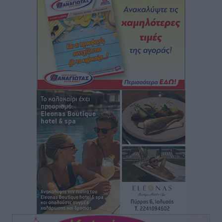
Κικίλιας: Μειώθηκαν κατά 34% οι μεταναστευτικές
ροές στα θαλάσσια σύνορα
Ειδήσεις
•
πριν 11 ώρες
Κως: Γερμανός τουρίστας κέρδισε αποζημίωση 900
ευρώ επειδή δεν βρήκε ξαπλώστρες στις
οικογενειακές διακοπές του
Τοπικές Ειδήσεις
•
πριν 11 ώρες
Ο γεωεντοπισμός μέσω 112 «έσωσε» Δανό περιπατητή
στη Ρόδο
Τοπικές Ειδήσεις
•
πριν 11 ώρες
Σύμη: Ανασύρθηκε σορός άνδρα – Εξετάζεται αν είναι
ο 8ος Γερμανός που αγνοούνταν μετά την παράσυρσή
ιστιοφόρου
Τοπικές Ειδήσεις
•
πριν 11 ώρες