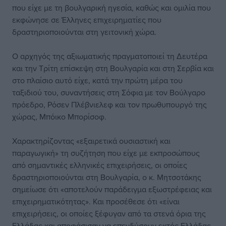
που είχε με τη βουλγαρική ηγεσία, καθώς και ομιλία που
εκφώνησε σε Έλληνες επιχειρηματίες που
δραστηριοποιούνται στη γειτονική χώρα.
Ο αρχηγός της αξιωματικής πραγματοποιεί τη Δευτέρα
και την Τρίτη επίσκεψη στη Βουλγαρία και στη Σερβία και
στο πλαίσιο αυτό είχε, κατά την πρώτη μέρα του
ταξιδιού του, συναντήσεις στη Σόφια με τον Βούλγαρο
πρόεδρο, Ρόσεν Πλέβνιελεφ και τον πρωθυπουργό της
χώρας, Μπόικο Μπορίσοφ.
Χαρακτηρίζοντας «εξαιρετικά ουσιαστική και
παραγωγική» τη συζήτηση που είχε με εκπροσώπους
από σημαντικές ελληνικές επιχειρήσεις, οι οποίες
δραστηριοποιούνται στη Βουλγαρία, ο κ. Μητσοτάκης
σημείωσε ότι «αποτελούν παράδειγμα εξωστρέφειας και
επιχειρηματικότητας». Και προσέθεσε ότι «είναι
επιχειρήσεις, οι οποίες ξέφυγαν από τα στενά όρια της
Ελλάδας και αποφάσισαν να επενδύσουν εκτός Ελλάδας,