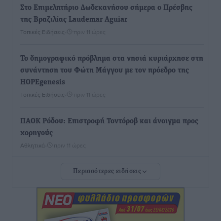
Στο Επιμελητήριο Δωδεκανήσου σήμερα ο Πρέσβης
της Βραζιλίας Laudemar Aguiar
Τοπικές Ειδήσεις
•
πριν 11 ώρες
To δημογραφικό πρόβλημα στα νησιά κυριάρχησε στη
συνάντηση του Φώτη Μάγγου με τον πρόεδρο της
HOPEgenesis
Τοπικές Ειδήσεις
•
πριν 11 ώρες
ΠΑΟΚ Ρόδου: Επιστροφή Τοντόροβ και άνοιγμα προς
χορηγούς
Αθλητικά
•
πριν 11 ώρες
Περισσότερες ειδήσεις
Rhodes Beyond Summer – Εκεί που το καλοκαίρι
είναι μόνο η αρχή
Τοπικές Ειδήσεις
•
πριν 11 ώρες