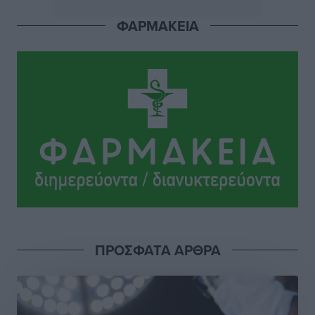
ΦΑΡΜΑΚΕΙΑ
Ιάλυσος: Ένας Οικονομίδης στο… Οικονομίδειο!
Αθλητικά
•
πριν 12 ώρες
Ηρακλής Μαριτσών: “Πρώτη” με δύο ακόμα
παρόντες, πάει κανονικά στον Σωτήρα
Αθλητικά
•
πριν 12 ώρες
Ανατροπές στη Δημοτική Επιτροπή Ρόδου μετά την
ανεξαρτητοποίηση του Μιχαήλ Κορδίνα
Τοπικές Ειδήσεις
•
πριν 12 ώρες
Απόλλωνας Καλυθιών: Πιστός στρατιώτης του ο
ΠΡΟΣΦΑΤΑ ΑΡΘΡΑ
Σουηδός του!
Αθλητικά
•
πριν 12 ώρες
Χατζηβασιλείου: Προτεραιότητα της ΕΕ η προστασία