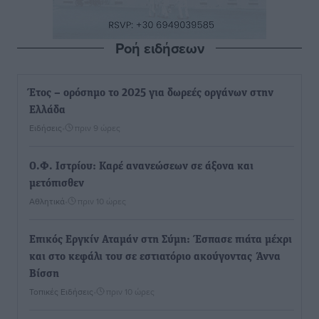
Ροή ειδήσεων
Έτος – ορόσημο το 2025 για δωρεές οργάνων στην
Ελλάδα
Ειδήσεις
•
πριν 9 ώρες
Ο.Φ. Ιστρίου: Καρέ ανανεώσεων σε άξονα και
μετόπισθεν
Αθλητικά
•
πριν 10 ώρες
Επικός Εργκίν Αταμάν στη Σύμη: Έσπασε πιάτα μέχρι
και στο κεφάλι του σε εστιατόριο ακούγοντας Άννα
Βίσση
Τοπικές Ειδήσεις
•
πριν 10 ώρες