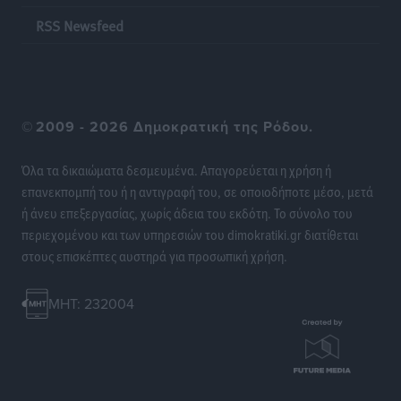
Ρεπορτάζ
•
πριν 15 ώρες
RSS Newsfeed
©
2009 - 2026 Δημοκρατική της Ρόδου.
Όλα τα δικαιώματα δεσμευμένα. Απαγορεύεται η χρήση ή
επανεκπομπή του ή η αντιγραφή του, σε οποιοδήποτε μέσο, μετά
ή άνευ επεξεργασίας, χωρίς άδεια του εκδότη. Το σύνολο του
περιεχομένου και των υπηρεσιών του dimokratiki.gr διατίθεται
στους επισκέπτες αυστηρά για προσωπική χρήση.
MHT: 232004