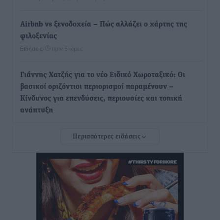
Airbnb vs ξενοδοχεία – Πώς αλλάζει ο χάρτης της
φιλοξενίας
Ειδήσεις
•
πριν 5 ώρες
Γιάννης Χατζής για το νέο Ειδικό Χωροταξικό: Οι
βασικοί οριζόντιοι περιορισμοί παραμένουν –
Κίνδυνος για επενδύσεις, περιουσίες και τοπική
ανάπτυξη
Τοπικές Ειδήσεις
•
πριν 5 ώρες
Περισσότερες ειδήσεις
Ευ. Τουρνάς: Απέναντι σε ακραία καιρικά φαινόμενα
δεν υπάρχουν περιθώρια εφησυχασμού
Ειδήσεις
•
πριν 5 ώρες
Στον Άγιο Νικόλαο Χάλκης ανοίγει ξανά το
ανανεωμένο εκκλησιαστικό μουσείο από τη Λέσχη