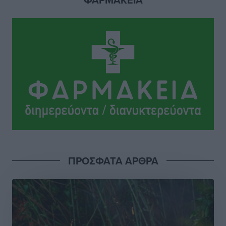
Ειδήσεις
•
πριν 11 ώρες
Γ. Χατζημάρκος: “Δύο μεγάλες δεσμεύσεις
Γεωργιάδη” – Κίνητρα για τους γιατρούς των νησιών
και συνεργασία Ρόδου με το Αττικόν για το
Ακτινοθεραπευτικό
Τοπικές Ειδήσεις
•
πριν 12 ώρες
Σούπερ μάρκετ: Διευρύνεται η εθνική πρωτοβουλία
για τις τιμές – Eρχονται νέες συμμετοχές εταιρειών
Ειδήσεις
•
πριν 12 ώρες
ΠΡΟΣΦΑΤΑ ΑΡΘΡΑ
Συνελήφθησαν έξι άτομα για ηχορύπανση από
καταστήματα στο Νότιο Αιγαίο
Τοπικές Ειδήσεις
•
πριν 12 ώρες
15 Αυγούστου 2026: Πώς θα πληρωθούν όσοι