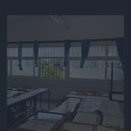
Μαγκούλια, η Σπανουδάκη και ο Κριτούλης
Αθλητικά
•
πριν 12 ώρες
Εθνική Παίδων: Ο Χριστοδούλου και η καλύτερη
φουρνιά των τελευταίων ετών
Αθλητικά
•
πριν 12 ώρες
Διαγόρας: Ανανέωσε ο Μιχάλης Χατζηγεωργίου
Αθλητικά
•
πριν 12 ώρες
ΔΕΑΣ Δάφνη Ρόδου: Η Ευαγγελία Τετράδη στο
τεχνικό επιτελείο
Αθλητικά
•
πριν 12 ώρες
Γ.Σ. Διαγόρας: Το οργανόγραμμα των Ακαδημιών
Αθλητικά
•
πριν 12 ώρες