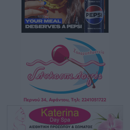
Lions Χάλκης
Τοπικές Ειδήσεις
•
πριν 5 ώρες
Ρόδος: «Βουλιάζει» από τουρίστες – Πάνω από 1 εκατ.
επιβάτες και 55 κρουαζιερόπλοια
Τοπικές Ειδήσεις
•
πριν 5 ώρες
Γ’ Εθνική Κατηγορία: Οι ημερομηνίες των
αγωνιστικών της κανονικής περιόδου
Αθλητικά
•
πριν 10 ώρες
Συνελήφθησαν δύο άτομα στην Κάρπαθο για άγρα
πελατών
Τοπικές Ειδήσεις
•
πριν 11 ώρες
Χωρίς υποχρεωτική παρουσία μικρών στη 12άδα
Αθλητικά
•
πριν 11 ώρες