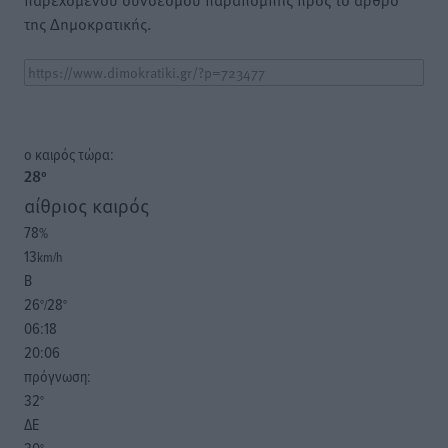
της Δημοκρατικής.
o καιρός τώρα:
28
°
αίθριος καιρός
78
%
13
km/h
Β
26
28
°/
°
06:18
20:06
πρόγνωση:
32
°
ΔΕ