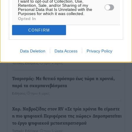
I want to opt-out of Collection, Use,
Retention, Sale, and/or Sharing of my
Personal Data that Is Unrelated with the
Purposes for which it was collected.
Καιρός «hot – dry – windy» τις επόμενες 48 ώρες στη
Opted In
χώρα
CONFIRM
Ειδήσεις
•
πριν 4 ώρες
Δύο σχολεία της Λέρου αλλάζουν όψη με δωρεά
Data Deletion
Data Access
Privacy Policy
αγάπης για τα παιδιά
Τοπικές Ειδήσεις
•
πριν 4 ώρες
Τουρισμός: Με θετικό πρόσημο έως τώρα η χρονιά,
παρά τα σκαμπανεβάσματα
Ειδήσεις
•
πριν 4 ώρες
Χαρ. Ναβροζίδης στον RV «Σε τρία χρόνια θα είμαστε
η πιο ψηφιακή Περιφέρεια της χώρας» Δημοπρατείται
το έργο ψηφιακού μετασχηματισμού
Τοπικές Ειδήσεις
•
πριν 5 ώρες