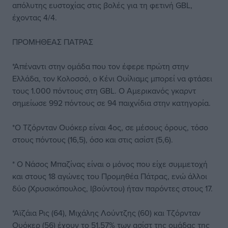
απόλυτης ευστοχίας στις βολές για τη φετινή GBL,
έχοντας 4/4.
ΠΡΟΜΗΘΕΑΣ ΠΑΤΡΑΣ
*Απέναντι στην ομάδα που τον έφερε πρώτη στην
Ελλάδα, τον Κολοσσό, ο Κένι Ουίλιαμς μπορεί να φτάσει
τους 1.000 πόντους στη GBL. Ο Αμερικανός γκαρντ
σημείωσε 992 πόντους σε 94 παιχνίδια στην κατηγορία.
*Ο Τζόρνταν Ουόκερ είναι 4ος, σε μέσους όρους, τόσο
στους πόντους (16,5), όσο και στις ασίστ (5,6).
* Ο Νάσος Μπαζίνας είναι ο μόνος που είχε συμμετοχή
και στους 18 αγώνες του Προμηθέα Πάτρας, ενώ άλλοι
δύο (Χρυσικόπουλος, Ιβούντου) ήταν παρόντες στους 17.
*Αϊζάια Ρις (64), Μιχάλης Λούντζης (60) και Τζόρνταν
Ουόκερ (56) έχουν το 51,57% των ασίστ της ομάδας της