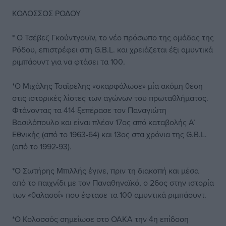
ΚΟΛΟΣΣΟΣ ΡΟΔΟΥ
* Ο Τσέβεζ Γκούντγουϊν, το νέο πρόσωπο της ομάδας της
Ρόδου, επιστρέφει στη G.B.L. και χρειάζεται έξι αμυντικά
ριμπάουντ για να φτάσει τα 100.
*Ο Μιχάλης Τσαϊρέλης «σκαρφάλωσε» μία ακόμη θέση
στις ιστορικές λίστες των αγώνων του πρωταθλήματος.
Φτάνοντας τα 414 ξεπέρασε τον Παναγιώτη
Βασιλόπουλο και είναι πλέον 17ος από καταβολής Α’
Εθνικής (από το 1963-64) και 13ος στα χρόνια της G.B.L.
(από το 1992-93).
*Ο Σωτήρης Μπιλλής έγινε, πριν τη διακοπή και μέσα
από το παιχνίδι με τον Παναθηναϊκό, ο 26ος στην ιστορία
των «θαλασσί» που έφτασε τα 100 αμυντικά ριμπάουντ.
*Ο Κολοσσός σημείωσε στο ΟΑΚΑ την 4η επίδοση