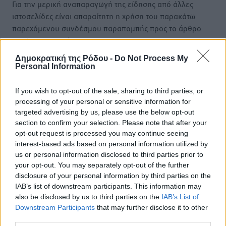
Για την μερική αναπαραγωγή της είδησης από άλλες
ιστοσελίδες είναι απαραίτητη η χρήση του παρακάτω
παρεχόμενου συνδέσμου παραπομπής προς το άρθρο
της Δημοκρατικής.
Δημοκρατική της Ρόδου -
Do Not Process My
Personal Information
If you wish to opt-out of the sale, sharing to third parties, or
processing of your personal or sensitive information for
o καιρός τώρα:
targeted advertising by us, please use the below opt-out
29
°
section to confirm your selection. Please note that after your
αίθριος καιρός
opt-out request is processed you may continue seeing
57
interest-based ads based on personal information utilized by
%
us or personal information disclosed to third parties prior to
13
km/h
your opt-out. You may separately opt-out of the further
Δ-ΒΔ
disclosure of your personal information by third parties on the
29
31
°/
°
IAB’s list of downstream participants. This information may
06:20
also be disclosed by us to third parties on the
IAB’s List of
20:04
Downstream Participants
that may further disclose it to other
πρόγνωση:
third parties.