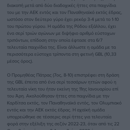
διακοπή μετά από δύο διαδοχικές ήττες στα παιχνίδια
του με την ΑΕΚ εντός και τον Παναθηναϊκό εκτός έδρας,
ωστόσο στον δεύτερο γύρο έχει ρεκόρ 3-4 μετά το 1-10
του πρώτου γύρου. Η ομάδα της Ρόδου εξάλλου, έχει
ένα σερί τριών αγώνων με διψήφιο αριθμό εύστοχων
τριπόντων, επίδοση στην οποία έφτασε στα 6/7
τελευταία παιχνίδια της. Είναι άλλωστε η ομάδα με τα
περισσότερα εύστοχα τρίποντα στη φετινή GBL (10,33
μέσος όρος).
Ο Προμηθέας Πάτρας (7ος, 8-10) επιστρέφει στη δράση
της GBL έπειτα από ένα σερί τεσσάρων ηττών αφού η
τελευταία νίκη του ήταν εκείνη της 11ης Ιανουαρίου επί
του Άρη. Ακολούθησαν ήττες στα παιχνίδια με την
Καρδίτσα εκτός, τον Παναθηναϊκό εντός, τον Ολυμπιακό
εντός και την ΑΕΚ εκτός έδρας. Η αχαϊκή ομάδα
υποχρεώθηκε σε τέσσερις σερί ήττες για τελευταία
φορά στην εξέλιξη της σεζόν 2022-23, όταν από τις 22