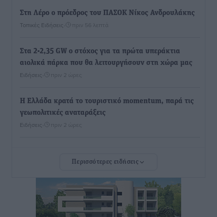
Στη Λέρο ο πρόεδρος του ΠΑΣΟΚ Νίκος Ανδρουλάκης
Τοπικές Ειδήσεις
•
πριν 56 λεπτά
Στα 2-2,35 GW ο στόχος για τα πρώτα υπεράκτια
αιολικά πάρκα που θα λειτουργήσουν στη χώρα μας
Ειδήσεις
•
πριν 2 ώρες
Η Ελλάδα κρατά το τουριστικό momentum, παρά τις
γεωπολιτικές αναταράξεις
Ειδήσεις
•
πριν 2 ώρες
Σε κόκκινο συναγερμό επτά Περιφέρειες – Οι οδηγίες
Περισσότερες ειδήσεις
της Πολιτικής Προστασίας και ο Χάρτης Πρόβλεψης
Πυρκαγιάς
Ειδήσεις
•
πριν 2 ώρες
ΑΑΔΕ: Αυξάνονται οι «καρφωτές» για φοροδιαφυγή