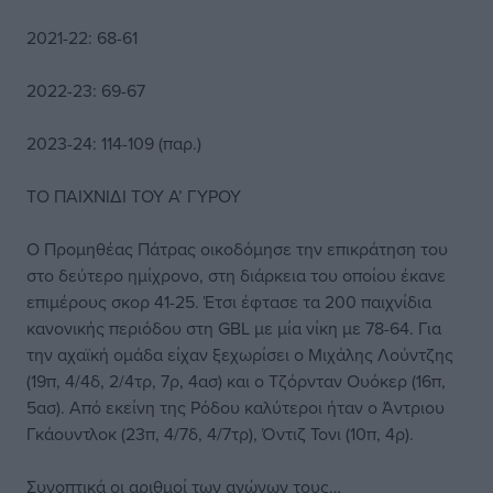
2021-22: 68-61
2022-23: 69-67
2023-24: 114-109 (παρ.)
ΤΟ ΠΑΙΧΝΙΔΙ ΤΟΥ Α’ ΓΥΡΟΥ
Ο Προμηθέας Πάτρας οικοδόμησε την επικράτηση του
στο δεύτερο ημίχρονο, στη διάρκεια του οποίου έκανε
επιμέρους σκορ 41-25. Έτσι έφτασε τα 200 παιχνίδια
κανονικής περιόδου στη GBL με μία νίκη με 78-64. Για
την αχαϊκή ομάδα είχαν ξεχωρίσει ο Μιχάλης Λούντζης
(19π, 4/4δ, 2/4τρ, 7ρ, 4ασ) και ο Τζόρνταν Ουόκερ (16π,
5ασ). Από εκείνη της Ρόδου καλύτεροι ήταν ο Άντριου
Γκάουντλοκ (23π, 4/7δ, 4/7τρ), Όντιζ Τονι (10π, 4ρ).
Συνοπτικά οι αριθμοί των αγώνων τους…