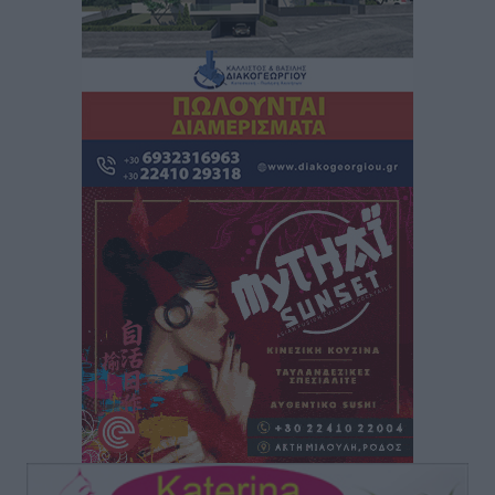
– Στο μικροσκόπιο τουριστικοί προορισμοί, ταμειακές
και συναλλαγές POS
Ειδήσεις
•
πριν 3 ώρες
Δημόσιο: Το νέο καθεστώς επιλογής προϊσταμένων, τι
προβλέπει το νομοσχέδιο του Υπ. Εσωτερικών
Ειδήσεις
•
πριν 3 ώρες
Ποιες κατηγορίες καταστημάτων συγκεντρώνουν τη
μεγαλύτερη κίνηση
Ειδήσεις
•
πριν 3 ώρες
Αστυπάλαια: Το φως που μένει αναμμένο στο κάστρο
Τοπικές Ειδήσεις
•
πριν 3 ώρες
Τουρισμός: «Φτωχός συγγενής κάμπινγκ και
τροχόσπιτα