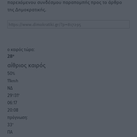
παρεχόμενου συνδέσμου παραπομπής προς το άρθρο
της Δημοκρατικής.
o καιρός τώρα:
28
°
αίθριος καιρός
50
%
11
km/h
ΝΔ
29
31
°/
°
06:17
20:08
πρόγνωση:
33
°
ΠΑ