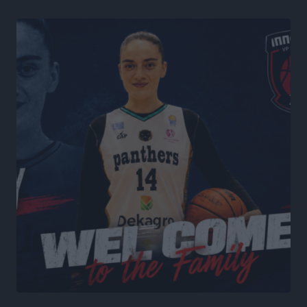
Το εκλογικό ρολόι του Μαξίμου χτυπά τέλη Μαΐου του
2027
Τοπικές Ειδήσεις
•
πριν 5 ώρες
ΦΟΔΣΑ Νοτίου Αιγαίου: «Δεν ζητάμε ασυλία – ζητάμε
θεσμική προστασία της αυτοδιοίκησης»
Τοπικές Ειδήσεις
•
πριν 5 ώρες
Στη διαδικασία της απευθείας διαπραγμάτευσης ο
Δήμος Ρόδου για τη ναυαγοσωστική κάλυψη των
παραλιών
Τοπικές Ειδήσεις
•
πριν 5 ώρες
Στο Αυτόφωρο 47χρονος που φέρεται να απείλησε τη
70χρονη μητέρα του όταν εκείνη αρνήθηκε να του
δώσει χρήματα για ναρκωτικά
Τοπικές Ειδήσεις
•
πριν 5 ώρες