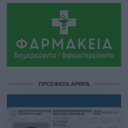
Ειδήσεις
•
πριν 2 ώρες
ASTYBUS: 27.642 διαδρομές στην Αστυπάλαια – Το
«έξυπνο» μοντέλο μετακίνησης που έγινε μέρος της
καθημερινότητας
Τοπικές Ειδήσεις
•
πριν 2 ώρες
Ερώτηση Μπελέρη σε Κομισιόν για τη δημιουργία
«σύγχρονου Ευρωπαϊκού Ταμείου Αντιμετώπισης
Φυσικών Καταστροφών»
Ειδήσεις
•
πριν 4 ώρες
ΠΡΟΣΦΑΤΑ ΑΡΘΡΑ
Έκκληση γονέων για να λειτουργήσει ο
Βρεφονηπιακός Σταθμός Κάσου
Τοπικές Ειδήσεις
•
πριν 4 ώρες
Ακρίβεια: Σημαντικές οι διατακτικές σίτισης για 3
στους 4 εργαζομένους