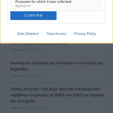
Ροή ειδήσεων
Purposes for which it was collected.
Opted In
CONFIRM
Νέες ταυτότητες: Ποιοι πρέπει να τις αλλάξουν άμεσα
και ποιοι όχι
Ειδήσεις
•
πριν 2 λεπτά
Data Deletion
Data Access
Privacy Policy
Στον Ιπποκράτη η Μαρία Βλάχου
Αθλητικά
•
πριν 3 λεπτά
Οικονομική ενίσχυση για συντήρηση στο κλειστό της
Καρπάθου
Αθλητικά
•
πριν 7 λεπτά
Στάθης Αντωνάς: Ένα βήμα πριν από επαγγελματικό
συμβόλαιο πυγμαχίας με MTGP και BXGP για Ευρώπη
και Αυστραλία
Αθλητικά
•
πριν 8 λεπτά