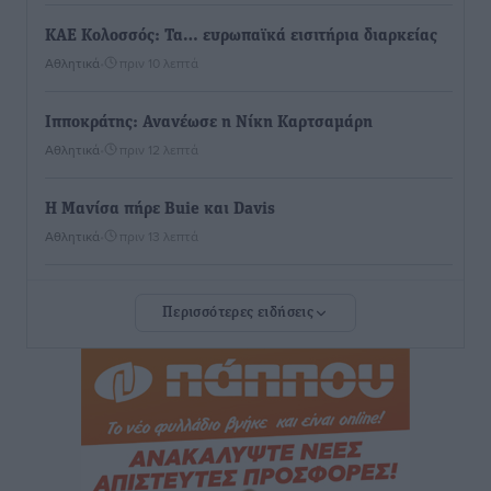
ΚΑΕ Κολοσσός: Τα… ευρωπαϊκά εισιτήρια διαρκείας
Αθλητικά
•
πριν 10 λεπτά
Ιπποκράτης: Ανανέωσε η Νίκη Καρτσαμάρη
Αθλητικά
•
πριν 12 λεπτά
Η Μανίσα πήρε Buie και Davis
Αθλητικά
•
πριν 13 λεπτά
Γ.Σ. Ηπιόνη: «Προπονητική ομάδα με εμπειρία,
Περισσότερες ειδήσεις
επιστημονική γνώση και σύγχρονες μεθόδους»
Αθλητικά
•
πριν 15 λεπτά
Α.Σ. Ρόδος: Ξανά στα «πράσινα» ο Νίκος Κοντίτσης
Αθλητικά
•
πριν 17 λεπτά