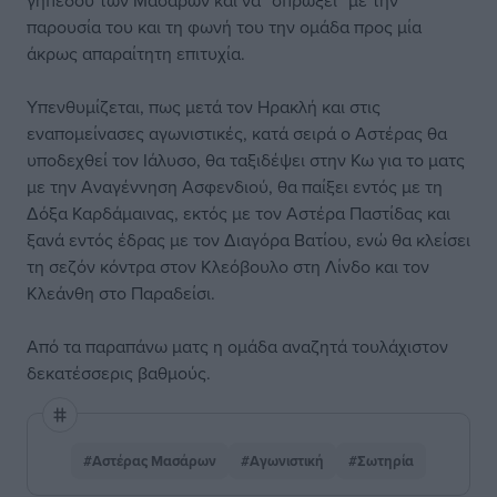
γηπέδου των Μασάρων και να “σπρώξει” με την
παρουσία του και τη φωνή του την ομάδα προς μία
άκρως απαραίτητη επιτυχία.
Υπενθυμίζεται, πως μετά τον Ηρακλή και στις
εναπομείνασες αγωνιστικές, κατά σειρά ο Αστέρας θα
υποδεχθεί τον Ιάλυσο, θα ταξιδέψει στην Κω για το ματς
με την Αναγέννηση Ασφενδιού, θα παίξει εντός με τη
Δόξα Καρδάμαινας, εκτός με τον Αστέρα Παστίδας και
ξανά εντός έδρας με τον Διαγόρα Βατίου, ενώ θα κλείσει
τη σεζόν κόντρα στον Κλεόβουλο στη Λίνδο και τον
Κλεάνθη στο Παραδείσι.
Από τα παραπάνω ματς η ομάδα αναζητά τουλάχιστον
δεκατέσσερις βαθμούς.
#Αστέρας Μασάρων
#Αγωνιστική
#Σωτηρία