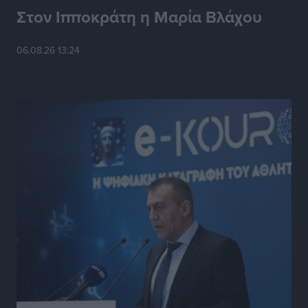
Στον Ιπποκράτη η Μαρία Βλάχου
Ασφαλιστικά μέτρα από το Ελληνικό Δημόσιο κατά
του 39χρονου για τις δολιοφθορές στο Radar
06.08.26 13:24
Ατάβυρου
Τοπικές Ειδήσεις
•
πριν 5 ώρες
Το πρώτο «βραχιολάκι» στα Δωδεκάνησα ανοίγει την
πόρτα της φυλακής για τον 68χρονο πρώην τραπεζικό
στο σκάνδαλο της Εμπορικής
Τοπικές Ειδήσεις
•
πριν 5 ώρες
Ασφαλείς προορισμοί η Ρόδος και η Κως στη διεθνή
τουριστική αγορά
Τοπικές Ειδήσεις
•
πριν 5 ώρες
Δεν πέφτει καρφίτσα στα πανηγύρια!
Τοπικές Ειδήσεις
•
πριν 5 ώρες