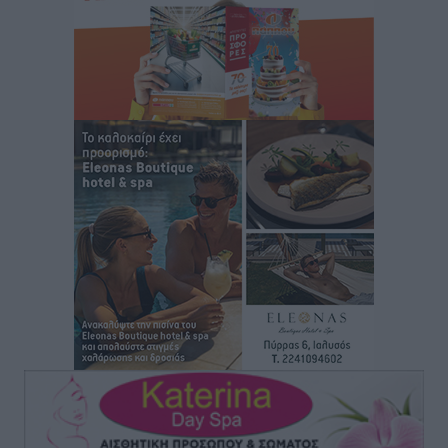
Συναυλία Μάριου Φραγκούλη – Γιώργου Περρή στην
Κάσο
Πολιτιστικά
•
πριν 29 λεπτά
Την άρση των εμποδίων για την άμεση λειτουργία του
βρεφονηπιακού σταθμού στην Κάσο, ζητά ο Μάνος
Κόνσολας
Τοπικές Ειδήσεις
•
πριν 1 ώρα
Κλειστή αύριο βράδυ η παραλιακή οδός στο λιμάνι της
Κω
Τοπικές Ειδήσεις
•
πριν 1 ώρα
Στην ΑΑΔΕ ο Μητσοτάκης για το myAGRO: «Είναι μια
πολύ σημαντική ημέρα για τον πρωτογενή τομέα»
Ειδήσεις
•
πριν 2 ώρες
Ξενοδοχεία: Ανοδος 10% στον τζίρο με στάσιμες