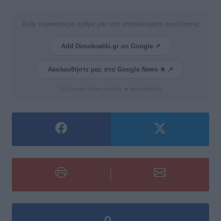
Δείτε περισσότερα άρθρα μας στα αποτελέσματα αναζήτησης
Add Dimokratiki.gr on Google ↗
Ακολουθήστε μας στο Google News ★ ↗
Στο Google News πατήστε ★ Ακολουθήστε
0