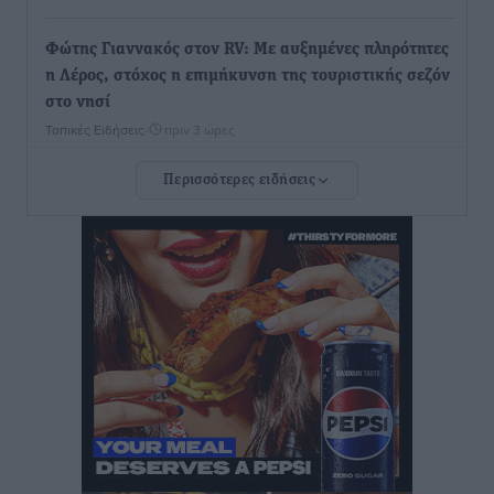
Φώτης Γιαννακός στον RV: Με αυξημένες πληρότητες
η Λέρος, στόχος η επιμήκυνση της τουριστικής σεζόν
στο νησί
Τοπικές Ειδήσεις
•
πριν 3 ώρες
Περισσότερες ειδήσεις
Α.Σ. Ρόδος: Πρώτη… στην νέα σελίδα των «ελαφιών»
(φωτορεπορτάζ)
Αθλητικά
•
πριν 3 ώρες
Στίβος: Οι βαθμολογίες των συλλόγων της
Δωδεκανήσου
Αθλητικά
•
πριν 3 ώρες
Νέες ταυτότητες: Ποιοι πρέπει να τις αλλάξουν άμεσα
και ποιοι όχι
Ειδήσεις
•
πριν 3 ώρες