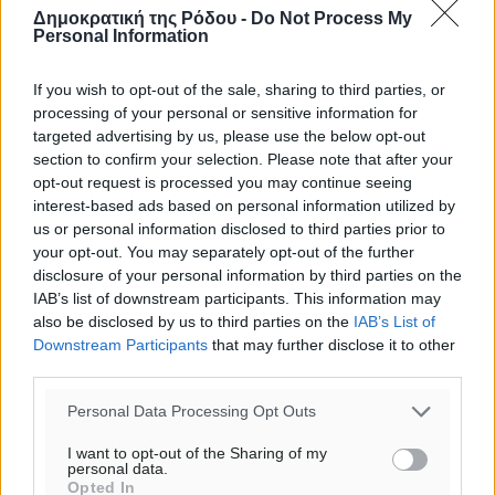
Δημοκρατική της Ρόδου -
Do Not Process My
Personal Information
If you wish to opt-out of the sale, sharing to third parties, or
processing of your personal or sensitive information for
targeted advertising by us, please use the below opt-out
section to confirm your selection. Please note that after your
opt-out request is processed you may continue seeing
interest-based ads based on personal information utilized by
us or personal information disclosed to third parties prior to
your opt-out. You may separately opt-out of the further
disclosure of your personal information by third parties on the
IAB’s list of downstream participants. This information may
also be disclosed by us to third parties on the
IAB’s List of
Downstream Participants
that may further disclose it to other
Ροή ειδήσεων
third parties.
Personal Data Processing Opt Outs
ΠΑΜΕ ΣΤΟΙΧΗΜΑ: Περισσότερα από 95 εκατομμύρια
I want to opt-out of the Sharing of my
ευρώ σε κέρδη μοίρασε τον Ιούλιο
personal data.
Opted In
Αθλητικά
•
πριν 10 λεπτά