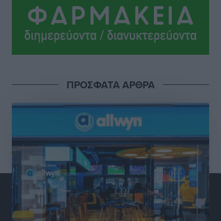
Κόνσολας
Τοπικές Ειδήσεις
•
πριν 4 ώρες
Κλειστή αύριο βράδυ η παραλιακή οδός στο λιμάνι της
Κω
Τοπικές Ειδήσεις
•
πριν 5 ώρες
ΠΡΟΣΦΑΤΑ ΑΡΘΡΑ
Στην ΑΑΔΕ ο Μητσοτάκης για το myAGRO: «Είναι μια
πολύ σημαντική ημέρα για τον πρωτογενή τομέα»
Ειδήσεις
•
πριν 5 ώρες
Ξενοδοχεία: Ανοδος 10% στον τζίρο με στάσιμες
διανυκτερεύσεις
Ειδήσεις
•
πριν 5 ώρες
Οι πρώτες εικόνες του νέου Canadair που έρχεται
Ελλάδα και θα πετά και νύχτα