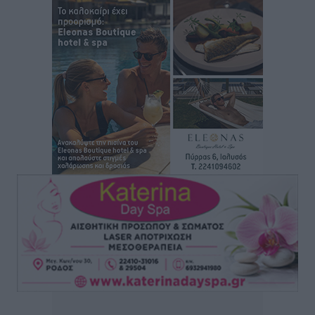
Στον Ιπποκράτη η Μαρία Βλάχου
Αθλητικά
•
πριν 3 ώρες
Οικονομική ενίσχυση για συντήρηση στο κλειστό της
Καρπάθου
Αθλητικά
•
πριν 3 ώρες
Στάθης Αντωνάς: Ένα βήμα πριν από επαγγελματικό
συμβόλαιο πυγμαχίας με MTGP και BXGP για Ευρώπη
και Αυστραλία
Αθλητικά
•
πριν 3 ώρες
ΚΑΕ Κολοσσός: Τα… ευρωπαϊκά εισιτήρια διαρκείας
Αθλητικά
•
πριν 3 ώρες
Ιπποκράτης: Ανανέωσε η Νίκη Καρτσαμάρη
Αθλητικά
•
πριν 3 ώρες