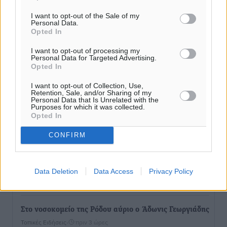
I want to opt-out of the Sale of my
Personal Data.
Ολοκλήρωση του έργου αναβάθμισης των
Opted In
υποδομών του Νεστορίδειου Μελάθρου
Τοπικές Ειδήσεις
•
πριν 36 λεπτά
I want to opt-out of processing my
Personal Data for Targeted Advertising.
Opted In
Γ.Σ. Διαγόρας: Στα «κυανέρυθρα» ο Janni Pembe
I want to opt-out of Collection, Use,
Αθλητικά
•
πριν 2 ώρες
Retention, Sale, and/or Sharing of my
Personal Data that Is Unrelated with the
Purposes for which it was collected.
Opted In
Σύλληψη 21χρονου για ναρκωτικά στη Ρόδο
Τοπικές Ειδήσεις
•
πριν 2 ώρες
CONFIRM
Με 13,1% κάλυψη εργαζομένων από συλλογικές
συμβάσεις, η Ελλάδα στον “πάτο” της ΕΕ
Data Deletion
Data Access
Privacy Policy
Απόψεις
•
πριν 2 ώρες
Στο νοσοκομείο της Ρόδου αύριο ο Άδωνις Γεωργιάδης
Τοπικές Ειδήσεις
•
πριν 3 ώρες