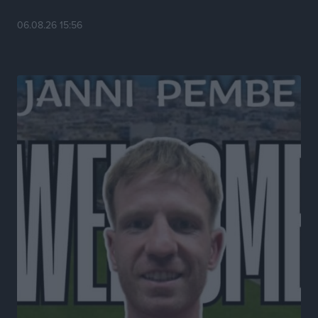
06.08.26 15:56
Η Ρόδος μπαίνει στη διεκδίκηση για τη Μεσογειακή
Πρωτεύουσα Πολιτισμού και Διαλόγου 2028
Τοπικές Ειδήσεις
•
πριν 7 ώρες
Σύμη: Στον 8ο αγνοούμενο Γερμανό τουρίστα ανήκει η
σορός που εντοπίστηκε
Τοπικές Ειδήσεις
•
πριν 7 ώρες
Η σιωπηρή παράταση του Ταμείου Ανάκαμψης για
την Ελλάδα
Ειδήσεις
•
πριν 7 ώρες
Το εκλογικό ρολόι του Μαξίμου χτυπά τέλη Μαΐου του
2027
Τοπικές Ειδήσεις
•
πριν 8 ώρες
ΦΟΔΣΑ Νοτίου Αιγαίου: «Δεν ζητάμε ασυλία – ζητάμε