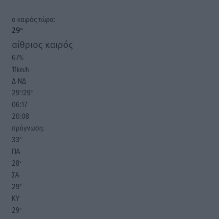
o καιρός τώρα:
29
°
αίθριος καιρός
67
%
11
km/h
Δ-ΝΔ
29
29
°/
°
06:17
20:08
πρόγνωση:
33
°
ΠΑ
28
°
ΣΑ
29
°
ΚΥ
29
°