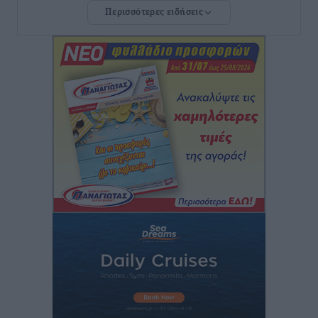
Περισσότερες ειδήσεις
ανακοίνωσε ο Άδωνις Γεωργιάδης
Τοπικές Ειδήσεις
•
πριν 2 ώρες
Iατρικός Σύλλογος Ροδου προς Α. Γεωργιάδη:
Στρατηγικές Προτάσεις για την Ενίσχυση της
Δημόσιας Υγείας στη Νησιωτική Ελλάδα και στα
Νοσοκομεία της Γ΄ Ζώνης
Τοπικές Ειδήσεις
•
πριν 2 ώρες
Πάνθηρες: Ξεκίνησαν αισιόδοξοι για την παρθενική
“πτήση” τους
Αθλητικά
•
πριν 2 ώρες
Άρης Αρχαγγέλου: Στο πλευρό του άτυχου Ιάκωβου
Θωμά
Αθλητικά
•
πριν 2 ώρες