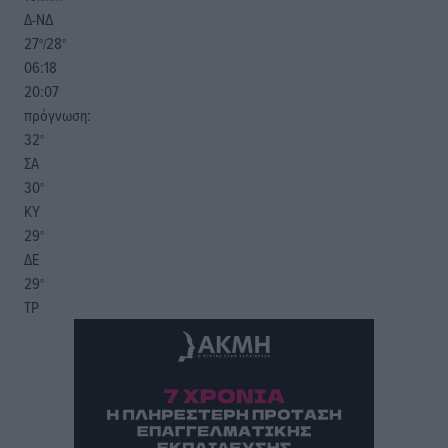
Δ-ΝΔ
27
28
°/
°
06:18
20:07
πρόγνωση:
32
°
ΣΑ
30
°
ΚΥ
29
°
ΔΕ
29
°
ΤΡ