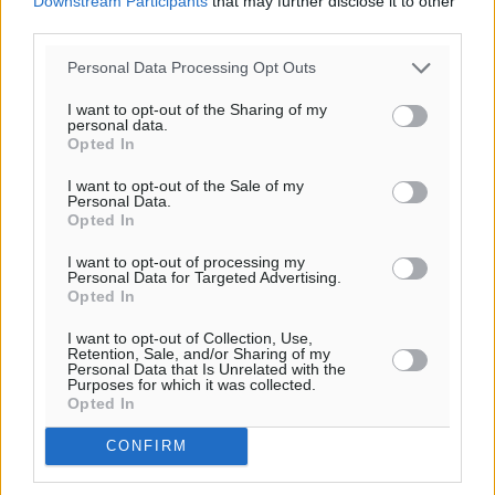
Downstream Participants
that may further disclose it to other
third parties.
Personal Data Processing Opt Outs
I want to opt-out of the Sharing of my
personal data.
Opted In
I want to opt-out of the Sale of my
Ροή ειδήσεων
Personal Data.
Opted In
I want to opt-out of processing my
Τριήμερο εξόδου: Πάνω από 129.000 επιβάτες
Personal Data for Targeted Advertising.
Opted In
αναχωρούν από Πειραιά, Ραφήνα και Λαύριο
Ειδήσεις
•
πριν 13 λεπτά
I want to opt-out of Collection, Use,
Retention, Sale, and/or Sharing of my
Personal Data that Is Unrelated with the
Purposes for which it was collected.
Τι αλλάζει το χωροταξικό στις τουριστικές επενδύσεις
Opted In
Τοπικές Ειδήσεις
•
πριν 17 λεπτά
CONFIRM
ΥΠΑΑΤ: 12,5 εκατ. ευρώ στις 13 Περιφέρειες για μέτρα