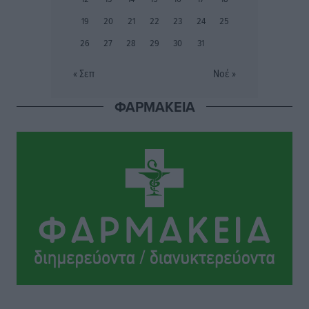
Συνελήφθη 37χρονη στη Ρόδο γιατί είχε αφήσει τα
19
20
21
22
23
24
25
τρία ανήλικα παιδιά της χωρίς επιτήρηση
26
27
28
29
30
31
Τοπικές Ειδήσεις
•
πριν 4 ώρες
« Σεπ
Νοέ »
Σταυρός Καλυθιών: Απέκτησε την Φωτεινή Πιζάνια
ΦΑΡΜΑΚΕΙΑ
Αθλητικά
•
πριν 5 ώρες
Το Yucatan Show έρχεται στη Ρόδο με τον Frankie
Lluc
Πολιτιστικά
•
πριν 5 ώρες
Σι Τζέι Χάρις: «Να πανηγυρίσουμε πολλές νίκες μαζί»
Αθλητικά
•
πριν 5 ώρες
Ροδήλιος: Ο απολογισμός από το Πανελλήνιο
Πρωτάθλημα Πίστας
Αθλητικά
•
πριν 6 ώρες