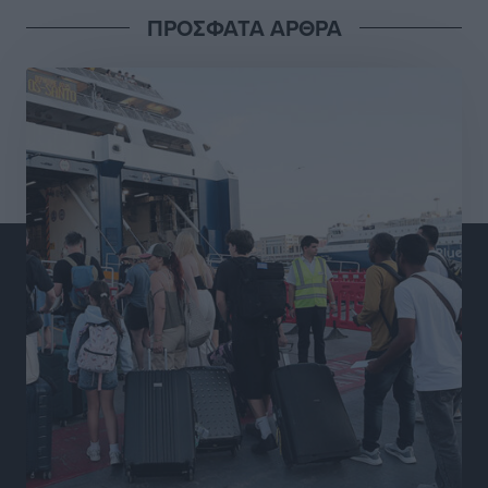
ΠΡΟΣΦΑΤΑ ΑΡΘΡΑ
Διαγόρας: Μετεγγραφικό ντεμαράζ
Αθλητικά
•
πριν 6 ώρες
Γ.Σ. Διαγόρας: Εντατική προετοιμασία και επιστροφή
Ρίζου στις Ακαδημίες
Αθλητικά
•
πριν 6 ώρες
Εθνική Ανδρών: Ραντεβού στο Telekom Center Athens
Αθλητικά
•
πριν 6 ώρες
ΕΠΟ: Απέσυρε τη στήριξή της στην υποψηφιότητα
του Ινφαντίνο
Αθλητικά
•
πριν 6 ώρες
Φοίβος Κω: Το «ευχαριστώ» για το 9ο Kos 3X3
Basketball Festival