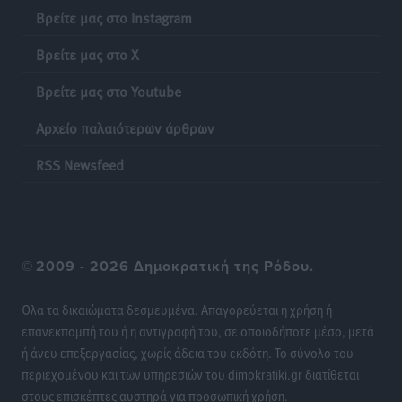
Βρείτε μας στο Instagram
Γονικές παροχές: Οι παγίδες στις μεταφορές
Βρείτε μας στο X
χρημάτων που μπορεί να κοστίσουν σε φόρο
Ειδήσεις
•
πριν 10 ώρες
Βρείτε μας στο Youtube
Αρχείο παλαιότερων άρθρων
Η επόμενη παγκόσμια δύναμη στα υδροπλάνα μπορεί
να είναι η Ελλάδα
RSS Newsfeed
Ειδήσεις
•
πριν 10 ώρες
Στη Σύμη η Φαίη Σκορδά επισκέφθηκε την Ιερά Μονή
του Πανορμίτη
©
2009 - 2026 Δημοκρατική της Ρόδου.
Τοπικές Ειδήσεις
•
πριν 10 ώρες
Όλα τα δικαιώματα δεσμευμένα. Απαγορεύεται η χρήση ή
Σερβία: Ανακάμπτουν οι τουριστικές ροές προς την
επανεκπομπή του ή η αντιγραφή του, σε οποιοδήποτε μέσο, μετά
Ελλάδα
ή άνευ επεξεργασίας, χωρίς άδεια του εκδότη. Το σύνολο του
Ειδήσεις
•
πριν 10 ώρες
περιεχομένου και των υπηρεσιών του dimokratiki.gr διατίθεται
στους επισκέπτες αυστηρά για προσωπική χρήση.