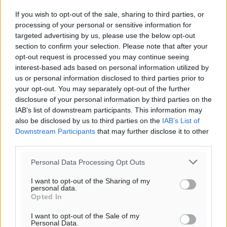
Δ-ΝΔ
25
26
°/
°
If you wish to opt-out of the sale, sharing to third parties, or
06:18
processing of your personal or sensitive information for
20:07
targeted advertising by us, please use the below opt-out
section to confirm your selection. Please note that after your
πρόγνωση:
opt-out request is processed you may continue seeing
31
°
interest-based ads based on personal information utilized by
ΣΑ
us or personal information disclosed to third parties prior to
28
°
your opt-out. You may separately opt-out of the further
ΚΥ
disclosure of your personal information by third parties on the
29
°
IAB’s list of downstream participants. This information may
ΔΕ
also be disclosed by us to third parties on the
IAB’s List of
Downstream Participants
that may further disclose it to other
29
°
third parties.
ΤΡ
Personal Data Processing Opt Outs
I want to opt-out of the Sharing of my
personal data.
Opted In
I want to opt-out of the Sale of my
Personal Data.