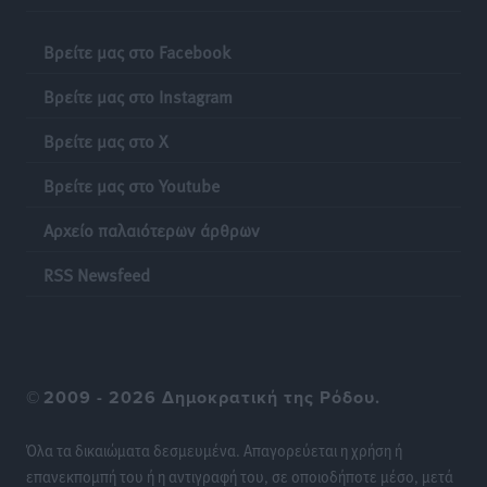
Έκκληση γονέων για να λειτουργήσει ο
Βρείτε μας στο Facebook
Βρεφονηπιακός Σταθμός Κάσου
Βρείτε μας στο Instagram
Τοπικές Ειδήσεις
•
πριν 18 ώρες
Βρείτε μας στο X
Ακρίβεια: Σημαντικές οι διατακτικές σίτισης για 3
Βρείτε μας στο Youtube
στους 4 εργαζομένους
Ειδήσεις
•
πριν 18 ώρες
Αρχείο παλαιότερων άρθρων
Κινητοποίηση της Πυροσβεστικής στην Κάρπαθο, για
RSS Newsfeed
τη φωτιά στην περιοχή Σάνταλο
Τοπικές Ειδήσεις
•
πριν 18 ώρες
Η Ρόδος μπαίνει στη διεκδίκηση για τη Μεσογειακή
©
2009 - 2026 Δημοκρατική της Ρόδου.
Πρωτεύουσα Πολιτισμού και Διαλόγου 2028
Τοπικές Ειδήσεις
•
πριν 18 ώρες
Όλα τα δικαιώματα δεσμευμένα. Απαγορεύεται η χρήση ή
επανεκπομπή του ή η αντιγραφή του, σε οποιοδήποτε μέσο, μετά