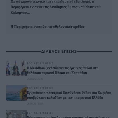
Με σύγχρονο τεχνικό και εκπαιδευτικό εξοπλισμό, η
Περιφέρεια ενισχύει τις Ακαδημίες Εμπορικού Ναυτικού
Καλύμνου…
Η Περιφέρεια ενισχύει τις εθελοντικές ομάδες
ΔΙΑΒΑΣΕ ΕΠΙΣΗΣ
ΤΟΠΙΚΈΣ ΕΙΔΉΣΕΙΣ
Η Meridiam ξεκλειδώνει τις έρευνες βυθού στη
θαλάσσια περιοχή Κάσου και Καρπάθου
06.08.26 · 20:49
ΤΟΠΙΚΈΣ ΕΙΔΉΣΕΙΣ
Εγκρίθηκε η ηλεκτρική διασύνδεση Ρόδου και Κω μέσω
υποβρύχιων καλωδίων με την ηπειρωτική Ελλάδα
06.08.26 · 18:58
ΤΟΠΙΚΈΣ ΕΙΔΉΣΕΙΣ
Νέο ανακαινισμένο δημοτικό τουριστικό γραφείο στην