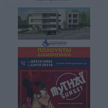
Νέο ξενοδοχείο στη Ρόδο για την H Hotels –
Χατζηλαζάρου – Προχωρά καινούργιο ξενοδοχείο
στην Κω
Τοπικές Ειδήσεις
•
πριν 10 ώρες
Αυτοκίνητο μπήκε παράνομα σε μονόδρομο στο
Μαστιχάρι – Αναποδογύρισε όχημα με μητέρα και
5χρονο παιδί
Τοπικές Ειδήσεις
•
πριν 10 ώρες
“Η Ευρώπη αντιμετώπιζε το προσφυγικό σαν ταινία
τρόμου” – Η συγκλονιστική μαρτυρία της Χαρούλας
Γιασιράνη στον RV για τα γεγονότα που οδήγησαν στο
Σύμφωνο της Λέρου
Τοπικές Ειδήσεις
•
πριν 10 ώρες
Συναυλία με τον Γιάννη Κότσιρα στις 21 Αυγούστου
Πολιτιστικά
•
πριν 10 ώρες