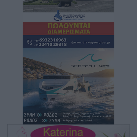
Airbnb: Αυξημένα έσοδα στο β’ τρίμηνο με «όχημα»
το Μουντιάλ
Ειδήσεις
•
πριν 49 λεπτά
Ενίσχυση των υπηρεσιών υγείας στο αεροδρόμιο της
Ρόδου: «Η πολιτική βούληση είναι η ενίσχυση, όχι η
αφαίρεση»
Τοπικές Ειδήσεις
•
πριν 2 ώρες
Αρνείται τα πάντα ο 53χρονος φερόμενος ως λογιστής
και μιλά για σκευωρία γνωστών μεταξύ τους
καταγγελλόντων
Τοπικές Ειδήσεις
•
πριν 2 ώρες
Δήμος Ρόδου: Επήλθε συμβιβασμός με την οικογένεια
του θύματος του σοκαριστικού θανατηφόρου
τροχαίου του 2014
Ρεπορτάζ
•
πριν 2 ώρες