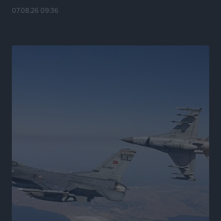
εκδήλωση για τους αυτοδιοικητικούς της Κω
07.08.26 09:36
Πολιτιστικά
•
πριν 15 ώρες
Εγκρίθηκε η ηλεκτρική διασύνδεση Ρόδου και Κω
μέσω υποβρύχιων καλωδίων με την ηπειρωτική
Ελλάδα
Τοπικές Ειδήσεις
•
πριν 15 ώρες
Νέο ανακαινισμένο δημοτικό τουριστικό γραφείο
στην Πάτμο
Τοπικές Ειδήσεις
•
πριν 15 ώρες
Οι συναντήσεις που είχε κατά την επίσκεψη του στη
Ρόδο ο Πρέσβης της Βραζιλίας στην Ελλάδα
Τοπικές Ειδήσεις
•
πριν 16 ώρες
Γερμανική αγορά: Έλλειψη προσιτών ξενοδοχείων
απειλεί τη ζήτηση για πακέτα διακοπών – Στο