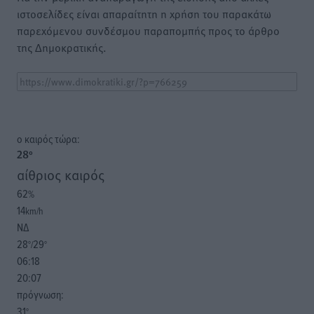
ιστοσελίδες είναι απαραίτητη η χρήση του παρακάτω
παρεχόμενου συνδέσμου παραπομπής προς το άρθρο
της Δημοκρατικής.
o καιρός τώρα:
28
°
αίθριος καιρός
62
%
14
km/h
ΝΔ
28
29
°/
°
06:18
20:07
πρόγνωση:
31
°