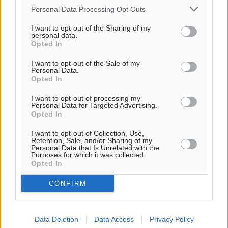
Personal Data Processing Opt Outs
Ροή ειδήσεων
I want to opt-out of the Sharing of my
personal data.
Opted In
«Στέρεψε» η αγορά από πινακίδες κυκλοφορίας:
I want to opt-out of the Sale of my
Χιλιάδες αυτοκίνητα παραμένουν αταξινόμητα – Λύση
Personal Data.
αναζητά το υπουργείο
Opted In
Ειδήσεις
•
πριν 23 λεπτά
I want to opt-out of processing my
Personal Data for Targeted Advertising.
Opted In
Νέες τουρκικές παραβιάσεις στο Αιγαίο – Μία
εμπλοκή με ελληνικά μαχητικά
I want to opt-out of Collection, Use,
Retention, Sale, and/or Sharing of my
Ειδήσεις
•
πριν 28 λεπτά
Personal Data that Is Unrelated with the
Purposes for which it was collected.
Opted In
Γονικές παροχές: Οι παγίδες στις μεταφορές
χρημάτων που μπορεί να κοστίσουν σε φόρο
CONFIRM
Ειδήσεις
•
πριν 33 λεπτά
Data Deletion
Data Access
Privacy Policy
Η επόμενη παγκόσμια δύναμη στα υδροπλάνα μπορεί