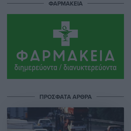
ΦΑΡΜΑΚΕΙΑ
Οικοδομική «ανάσα» στη Ρόδο: Αυξάνονται οι άδειες,
οι επεκτάσεις, οι ενεργειακές αναβαθμίσεις σε
ολόκληρο το νησί
Ειδήσεις
•
πριν 2 ώρες
Στη Ρόδο απολαμβάνει τις καλοκαιρινές της διακοπές
η Φαίη Σκορδά
Τοπικές Ειδήσεις
•
πριν 2 ώρες
Χειρουργικές ομάδες στην Κάλυμνο: Το νέο μοντέλο
του ΕΣΥ φέρνει τις επεμβάσεις κοντά στους νησιώτες
Ρεπορτάζ
•
πριν 2 ώρες
ΠΡΟΣΦΑΤΑ ΑΡΘΡΑ
Οι χειροπέδες στην Πάρο έδεσαν τα χέρια όλης της
Αυτοδιοίκησης
Δημο-Κρίσεις
•
πριν 2 ώρες