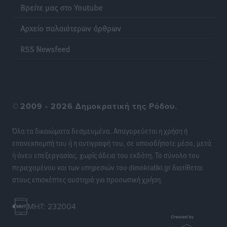
Βρείτε μας στο Youtube
Φώτης Γιαννακός στον RV: Με αυξημένες πληρότητες
η Λέρος, στόχος η επιμήκυνση της τουριστικής σεζόν
Αρχείο παλαιότερων άρθρων
στο νησί
Τοπικές Ειδήσεις
•
πριν 20 ώρες
RSS Newsfeed
Α.Σ. Ρόδος: Πρώτη… στην νέα σελίδα των «ελαφιών»
(φωτορεπορτάζ)
Αθλητικά
•
πριν 20 ώρες
©
2009 - 2026 Δημοκρατική της Ρόδου.
Στίβος: Οι βαθμολογίες των συλλόγων της
Όλα τα δικαιώματα δεσμευμένα. Απαγορεύεται η χρήση ή
Δωδεκανήσου
επανεκπομπή του ή η αντιγραφή του, σε οποιοδήποτε μέσο, μετά
Αθλητικά
•
πριν 20 ώρες
ή άνευ επεξεργασίας, χωρίς άδεια του εκδότη. Το σύνολο του
περιεχομένου και των υπηρεσιών του dimokratiki.gr διατίθεται
Νέες ταυτότητες: Ποιοι πρέπει να τις αλλάξουν άμεσα
στους επισκέπτες αυστηρά για προσωπική χρήση.
και ποιοι όχι
Ειδήσεις
•
πριν 21 ώρες
MHT: 232004