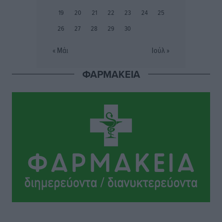
19
20
21
22
23
24
25
Ευρωπαϊκό Πρωτάθλημα Στίβου: Πότε αγωνίζονται η
26
27
28
29
30
Μαγκούλια, η Σπανουδάκη και ο Κριτούλης
Αθλητικά
•
πριν 3 ώρες
« Μάι
Ιούλ »
ΦΑΡΜΑΚΕΙΑ
Εθνική Παίδων: Ο Χριστοδούλου και η καλύτερη
φουρνιά των τελευταίων ετών
Αθλητικά
•
πριν 3 ώρες
Διαγόρας: Ανανέωσε ο Μιχάλης Χατζηγεωργίου
Αθλητικά
•
πριν 3 ώρες
ΔΕΑΣ Δάφνη Ρόδου: Η Ευαγγελία Τετράδη στο
τεχνικό επιτελείο
Αθλητικά
•
πριν 3 ώρες
Γ.Σ. Διαγόρας: Το οργανόγραμμα των Ακαδημιών