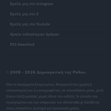
Βρείτε μας στο Instagram
Δημόσιας Υγείας στη Νησιωτική Ελλάδα και στα
Νοσοκομεία της Γ΄ Ζώνης
Βρείτε μας στο X
Τοπικές Ειδήσεις
•
πριν 21 ώρες
Βρείτε μας στο Youtube
Πάνθηρες: Ξεκίνησαν αισιόδοξοι για την παρθενική
Αρχείο παλαιότερων άρθρων
“πτήση” τους
Αθλητικά
•
πριν 21 ώρες
RSS Newsfeed
Άρης Αρχαγγέλου: Στο πλευρό του άτυχου Ιάκωβου
Θωμά
Αθλητικά
•
πριν 21 ώρες
©
2009 - 2026 Δημοκρατική της Ρόδου.
Φοίβος: Η μεγάλη επιστροφή του Μπρένο Σαλβατιέρα
Όλα τα δικαιώματα δεσμευμένα. Απαγορεύεται η χρήση ή
Αθλητικά
•
πριν 21 ώρες
επανεκπομπή του ή η αντιγραφή του, σε οποιοδήποτε μέσο, μετά
ή άνευ επεξεργασίας, χωρίς άδεια του εκδότη. Το σύνολο του
Κλεάνθης: Έτοιμες οι κάρτες διαρκείας της νέας
περιεχομένου και των υπηρεσιών του dimokratiki.gr διατίθεται
σεζόν
στους επισκέπτες αυστηρά για προσωπική χρήση.