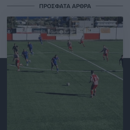
Αθλητικά
•
πριν 3 ώρες
ΠΡΟΣΦΑΤΑ ΑΡΘΡΑ
Σταυρός Καλυθιών: Απέκτησε και την Ειρήνη
Καρελλάκη
Αθλητικά
•
πριν 4 ώρες
Πρωτάθλημα Καλαθοσφαίρισης Δικηγορικών
Συλλόγων Ελλάδας και Κύπρου: Η Ρόδος φιλοξένησε
με επιτυχία την 17η διοργάνωση
Αθλητικά
•
πριν 4 ώρες
Φοιτητική στέγη: «Φωτιά» τα ενοίκια σε Αθήνα και
Θεσσαλονίκη – Έως 800 ευρώ στο Ρέθυμνο
Ειδήσεις
•
πριν 4 ώρες
Η Τουρκία σε νέο «κρεσέντο» προκλήσεων στο Αιγαίο
με 18 παραβάσεις και παραβιάσεις
Ειδήσεις
•
πριν 4 ώρες