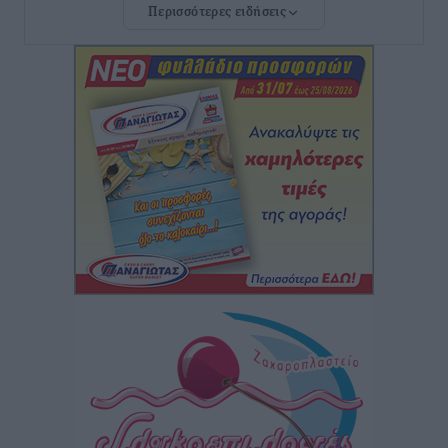
Περισσότερες ειδήσεις
ΣΕΤΕ: Σημαντική θεσμική εξέλιξη η ΚΥΑ για το ΕΧΠ
για τον τουρισμό
Ειδήσεις
•
πριν 2 ώρες
Γ. Χατζημάρκος: “Δύο μεγάλες δεσμεύσεις
Γεωργιάδη” – Κίνητρα για τους γιατρούς των νησιών
και συνεργασία Ρόδου με το Αττικόν για το
Ακτινοθεραπευτικό
Τοπικές Ειδήσεις
•
πριν 3 ώρες
Σούπερ μάρκετ: Διευρύνεται η εθνική πρωτοβουλία
για τις τιμές – Eρχονται νέες συμμετοχές εταιρειών
Ειδήσεις
•
πριν 3 ώρες
Συνελήφθησαν έξι άτομα για ηχορύπανση από
καταστήματα στο Νότιο Αιγαίο
Τοπικές Ειδήσεις
•
πριν 3 ώρες