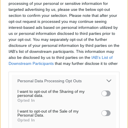
processing of your personal or sensitive information for
targeted advertising by us, please use the below opt-out
section to confirm your selection. Please note that after your
opt-out request is processed you may continue seeing
interest-based ads based on personal information utilized by
us or personal information disclosed to third parties prior to
your opt-out. You may separately opt-out of the further
disclosure of your personal information by third parties on the
Ροή ειδήσεων
IAB’s list of downstream participants. This information may
also be disclosed by us to third parties on the
IAB’s List of
Downstream Participants
that may further disclose it to other
third parties.
Γ’ Εθνική Κατηγορία: Οι ημερομηνίες των
αγωνιστικών της κανονικής περιόδου
Personal Data Processing Opt Outs
Αθλητικά
•
πριν 1 ώρα
I want to opt-out of the Sharing of my
personal data.
Συνελήφθησαν δύο άτομα στην Κάρπαθο για άγρα
Opted In
πελατών
I want to opt-out of the Sale of my
Τοπικές Ειδήσεις
•
πριν 2 ώρες
Personal Data.
Opted In