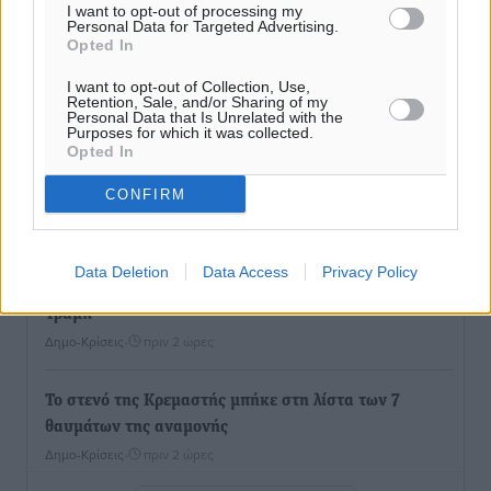
Χωρίς υποχρεωτική παρουσία μικρών στη 12άδα
I want to opt-out of processing my
Personal Data for Targeted Advertising.
Αθλητικά
•
πριν 2 ώρες
Opted In
I want to opt-out of Collection, Use,
Ο Πελεκάνος, οι ανεμογεννήτριες και μια κοινότητα
Retention, Sale, and/or Sharing of my
που κανείς δεν ρώτησε
Personal Data that Is Unrelated with the
Purposes for which it was collected.
Δημο-Κρίσεις
•
πριν 2 ώρες
Opted In
CONFIRM
Η Ρόδος περιμένει και οι θεσμοί της λογομαχούν
Δημο-Κρίσεις
•
πριν 2 ώρες
Data Deletion
Data Access
Privacy Policy
Τα Γλυπτά του Παρθενώνα ως προσωπικό δώρο στον
Τραμπ
Δημο-Κρίσεις
•
πριν 2 ώρες
Το στενό της Κρεμαστής μπήκε στη λίστα των 7
θαυμάτων της αναμονής
Δημο-Κρίσεις
•
πριν 2 ώρες