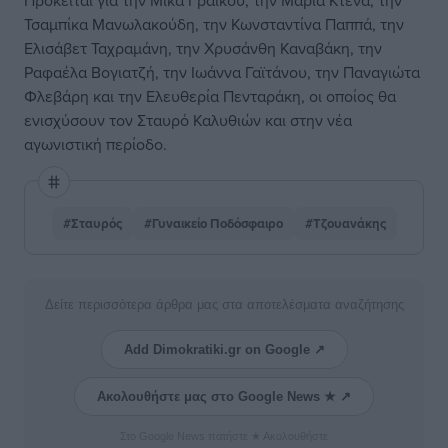
Πρόκειται για την Μίκα Γραίκου, την Μαρία Κτενά, την
Τσαμπίκα Μανωλακούδη, την Κωνσταντίνα Παππά, την
Ελισάβετ Ταχραμάνη, την Χρυσάνθη Καναβάκη, την
Ραφαέλα Βογιατζή, την Ιωάννα Γαϊτάνου, την Παναγιώτα
Φλεβάρη και την Ελευθερία Πενταράκη, οι οποίος θα
ενισχύσουν τον Σταυρό Καλυθιών και στην νέα
αγωνιστική περίοδο.
#Σταυρός
#Γυναικείο Ποδόσφαιρο
#Τζουανάκης
Δείτε περισσότερα άρθρα μας στα αποτελέσματα αναζήτησης
Add Dimokratiki.gr on Google ↗
Ακολουθήστε μας στο Google News ★ ↗
Στο Google News πατήστε ★ Ακολουθήστε