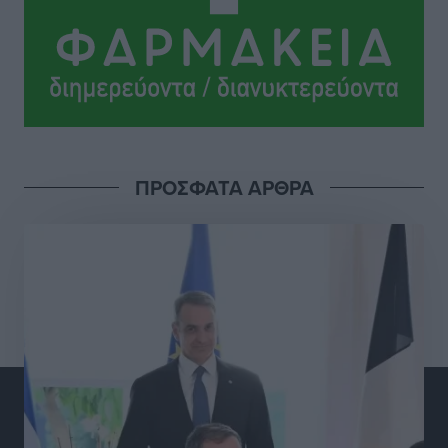
ευρώ σε κέρδη μοίρασε τον Ιούλιο
Αθλητικά
•
πριν 12 ώρες
Ολοκλήρωση του έργου αναβάθμισης των
υποδομών του Νεστορίδειου Μελάθρου
Τοπικές Ειδήσεις
•
πριν 12 ώρες
ΠΡΟΣΦΑΤΑ ΑΡΘΡΑ
Γ.Σ. Διαγόρας: Στα «κυανέρυθρα» ο Janni Pembe
Αθλητικά
•
πριν 13 ώρες
Σύλληψη 21χρονου για ναρκωτικά στη Ρόδο
Τοπικές Ειδήσεις
•
πριν 14 ώρες
Με 13,1% κάλυψη εργαζομένων από συλλογικές
συμβάσεις, η Ελλάδα στον “πάτο” της ΕΕ
Απόψεις
•
πριν 14 ώρες