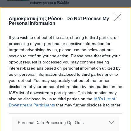
επίκεντρο και η Ελλάδα
06.08.26 · 17:42
Δημοκρατική της Ρόδου -
Do Not Process My
ΕΙΔΉΣΕΙΣ
Personal Information
Νέες ταυτότητες: Ποιοι πρέπει να τις αλλάξουν άμεσα
και ποιοι όχι
06.08.26 · 13:25
If you wish to opt-out of the sale, sharing to third parties, or
processing of your personal or sensitive information for
ΕΙΔΉΣΕΙΣ
targeted advertising by us, please use the below opt-out
Στην ΑΑΔΕ ο Μητσοτάκης για το myAGRO: «Είναι μια
section to confirm your selection. Please note that after your
πολύ σημαντική ημέρα για τον πρωτογενή τομέα»
opt-out request is processed you may continue seeing
06.08.26 · 11:37
interest-based ads based on personal information utilized by
us or personal information disclosed to third parties prior to
Σχολιασμός Άρθρου
your opt-out. You may separately opt-out of the further
disclosure of your personal information by third parties on the
IAB’s list of downstream participants. This information may
Τα σχόλια εκφράζουν αποκλειστικά τον εκάστοτε
also be disclosed by us to third parties on the
IAB’s List of
σχολιαστή. Η Δημοκρατική δεν υιοθετεί αυτές τις
Downstream Participants
that may further disclose it to other
απόψεις. Διατηρούμε το δικαίωμα να διαγράψουμε όποια
third parties.
σχόλια θεωρούμε προσβλητικά ή περιέχουν ύβρεις, χωρίς
Personal Data Processing Opt Outs
καμμία προειδοποίηση. Χρήστες που δεν τηρούν τους