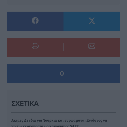
0
ΣΧΕΤΙΚΆ
Αιχμές Δένδια για Τουρκία και ευρωάμυνα: Κίνδυνος να
γίνει «κερκόπορτα» ο κανονισμός SAFE