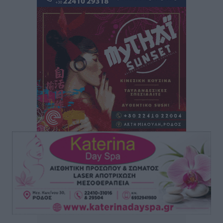
τρόμου” – Η συγκλονιστική μαρτυρία της Χαρούλας
Γιασιράνη στον RV για τα γεγονότα που οδήγησαν στο
Σύμφωνο της Λέρου
Τοπικές Ειδήσεις
•
πριν 11 ώρες
Συναυλία με τον Γιάννη Κότσιρα στις 21 Αυγούστου
Πολιτιστικά
•
πριν 11 ώρες
Έκτακτη συνεδρίαση της Δημοτικής Επιτροπής Ρόδου
αύριο Παρασκευή 7 Αυγούστου
Τοπικές Ειδήσεις
•
πριν 11 ώρες
ΑΕΡΑ: Δεν σταματάει να ενισχύεται, νέο απόκτημα ο
Μητρόπουλος
Αθλητικά
•
πριν 11 ώρες
Κλεάνθης: Δουλειές μετά ευχαριστιών στο γήπεδο,
ατομικό για δύο