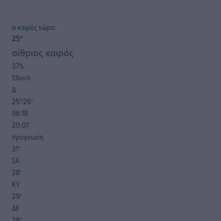
o καιρός τώρα:
25
°
αίθριος καιρός
37
%
13
km/h
Δ
25
26
°/
°
06:18
20:07
πρόγνωση:
31
°
ΣΑ
28
°
ΚΥ
29
°
ΔΕ
29
°