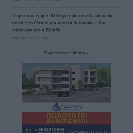
Γερμανική αγορά: Έλλειψη προσιτών ξενοδοχείων
απειλεί τη ζήτηση για πακέτα διακοπών – Στο
επίκεντρο και η Ελλάδα
Ειδήσεις
•
πριν 11 ώρες
Περισσότερες ειδήσεις
Νέο ξενοδοχείο στη Ρόδο για την H Hotels –
Χατζηλαζάρου – Προχωρά καινούργιο ξενοδοχείο
στην Κω
Τοπικές Ειδήσεις
•
πριν 11 ώρες
Αυτοκίνητο μπήκε παράνομα σε μονόδρομο στο
Μαστιχάρι – Αναποδογύρισε όχημα με μητέρα και
5χρονο παιδί
Τοπικές Ειδήσεις
•
πριν 11 ώρες
“Η Ευρώπη αντιμετώπιζε το προσφυγικό σαν ταινία