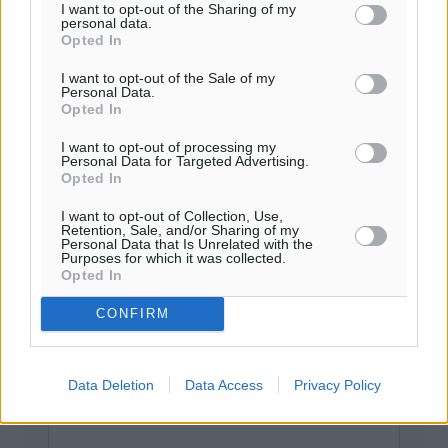
όρους χρήσης αποκλείονται.
I want to opt-out of the Sharing of my
personal data.
Opted In
Προσθέστε ένα σχόλιο
I want to opt-out of the Sale of my
Personal Data.
Opted In
Το E-mail δεν θα δημοσιευτεί.
I want to opt-out of processing my
Personal Data for Targeted Advertising.
Πρέπει να συμπληρωθούν όλα τα πεδία για την
Opted In
υποβολή του σχολίου.
I want to opt-out of Collection, Use,
Retention, Sale, and/or Sharing of my
Όνοματεπώνυμο
Email
Personal Data that Is Unrelated with the
Purposes for which it was collected.
Opted In
CONFIRM
Φύλαξε τα στοιχεία μου για την επόμενη φορά.
Data Deletion
Data Access
Privacy Policy