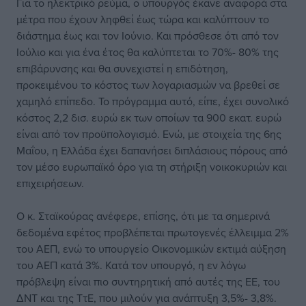
Για το ηλεκτρικό ρεύμα, ο υπουργός έκανε αναφορά στα
μέτρα που έχουν ληφθεί έως τώρα και καλύπτουν το
διάστημα έως και τον Ιούνιο. Και πρόσθεσε ότι από τον
Ιούλιο και για ένα έτος θα καλύπτεται το 70%- 80% της
επιβάρυνσης και θα συνεχιστεί η επιδότηση,
προκειμένου το κόστος των λογαριασμών να βρεθεί σε
χαμηλό επίπεδο. Το πρόγραμμα αυτό, είπε, έχει συνολικό
κόστος 2,2 δισ. ευρώ εκ των οποίων τα 900 εκατ. ευρώ
είναι από τον προϋπολογισμό. Ενώ, με στοιχεία της 6ης
Μαΐου, η Ελλάδα έχει δαπανήσει διπλάσιους πόρους από
τον μέσο ευρωπαϊκό όρο για τη στήριξη νοικοκυριών και
επιχειρήσεων.
Ο κ. Σταϊκούρας ανέφερε, επίσης, ότι με τα σημερινά
δεδομένα εφέτος προβλέπεται πρωτογενές έλλειμμα 2%
του ΑΕΠ, ενώ το υπουργείο Οικονομικών εκτιμά αύξηση
του ΑΕΠ κατά 3%. Κατά τον υπουργό, η εν λόγω
πρόβλεψη είναι πιο συντηρητική από αυτές της ΕΕ, του
ΔΝΤ και της ΤτΕ, που μιλούν για ανάπτυξη 3,5%- 3,8%.