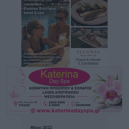
συμβόλαιο πυγμαχίας με MTGP και BXGP για Ευρώπη
και Αυστραλία
Αθλητικά
•
πριν 2 ώρες
ΚΑΕ Κολοσσός: Τα… ευρωπαϊκά εισιτήρια διαρκείας
Αθλητικά
•
πριν 2 ώρες
Ιπποκράτης: Ανανέωσε η Νίκη Καρτσαμάρη
Αθλητικά
•
πριν 2 ώρες
Η Μανίσα πήρε Buie και Davis
Αθλητικά
•
πριν 2 ώρες
Γ.Σ. Ηπιόνη: «Προπονητική ομάδα με εμπειρία,
επιστημονική γνώση και σύγχρονες μεθόδους»
Αθλητικά
•
πριν 2 ώρες
Μάιος 2022