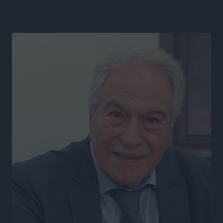
Η σιωπηρή παράταση του Ταμείου Ανάκαμψης για
την Ελλάδα
Ειδήσεις
•
πριν 6 ώρες
Το εκλογικό ρολόι του Μαξίμου χτυπά τέλη Μαΐου του
2027
Τοπικές Ειδήσεις
•
πριν 7 ώρες
ΦΟΔΣΑ Νοτίου Αιγαίου: «Δεν ζητάμε ασυλία – ζητάμε
θεσμική προστασία της αυτοδιοίκησης»
Τοπικές Ειδήσεις
•
πριν 7 ώρες
Στη διαδικασία της απευθείας διαπραγμάτευσης ο
Δήμος Ρόδου για τη ναυαγοσωστική κάλυψη των
παραλιών
Τοπικές Ειδήσεις
•
πριν 7 ώρες