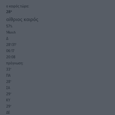
o καιρός τώρα:
28
°
αίθριος καιρός
57
%
14
km/h
Δ
28
31
°/
°
06:17
20:08
πρόγνωση:
33
°
ΠΑ
28
°
ΣΑ
29
°
ΚΥ
29
°
ΔΕ