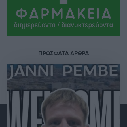
πολύ σημαντική ημέρα για τον πρωτογενή τομέα»
Ειδήσεις
•
πριν 4 ώρες
Ξενοδοχεία: Ανοδος 10% στον τζίρο με στάσιμες
διανυκτερεύσεις
Ειδήσεις
•
πριν 4 ώρες
ΠΡΟΣΦΑΤΑ ΑΡΘΡΑ
Οι πρώτες εικόνες του νέου Canadair που έρχεται
Ελλάδα και θα πετά και νύχτα
Ειδήσεις
•
πριν 4 ώρες
Premia Properties: Επενδύσεις άνω των 500 εκατ.
ευρώ σε ξενοδοχειακές μονάδες
Τοπικές Ειδήσεις
•
πριν 4 ώρες
Αυξήθηκαν οι Ελληνες που αποφάσισαν να
διακόψουν το κάπνισμα
Ειδήσεις
•
πριν 4 ώρες