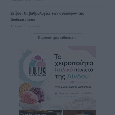
Στίβος: Οι βαθμολογίες των συλλόγων της
Δωδεκανήσου
Αθλητικά
•
πριν 2 ώρες
Περισσότερες ειδήσεις
Νέες ταυτότητες: Ποιοι πρέπει να τις αλλάξουν άμεσα
και ποιοι όχι
Ειδήσεις
•
πριν 2 ώρες
Στον Ιπποκράτη η Μαρία Βλάχου
Αθλητικά
•
πριν 2 ώρες
Οικονομική ενίσχυση για συντήρηση στο κλειστό της
Καρπάθου
Αθλητικά
•
πριν 2 ώρες
Στάθης Αντωνάς: Ένα βήμα πριν από επαγγελματικό