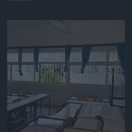
Ευρωπαϊκό Πρωτάθλημα Στίβου: Πότε αγωνίζονται η
Μαγκούλια, η Σπανουδάκη και ο Κριτούλης
Αθλητικά
•
πριν 9 ώρες
Εθνική Παίδων: Ο Χριστοδούλου και η καλύτερη
φουρνιά των τελευταίων ετών
Αθλητικά
•
πριν 9 ώρες
Διαγόρας: Ανανέωσε ο Μιχάλης Χατζηγεωργίου
Αθλητικά
•
πριν 9 ώρες
ΔΕΑΣ Δάφνη Ρόδου: Η Ευαγγελία Τετράδη στο
τεχνικό επιτελείο
Αθλητικά
•
πριν 9 ώρες
Γ.Σ. Διαγόρας: Το οργανόγραμμα των Ακαδημιών