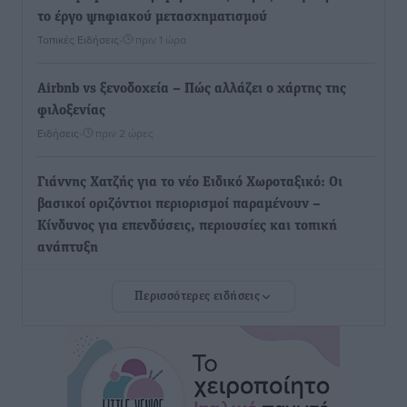
το έργο ψηφιακού μετασχηματισμού
Τοπικές Ειδήσεις
•
πριν 1 ώρα
Airbnb vs ξενοδοχεία – Πώς αλλάζει ο χάρτης της
φιλοξενίας
Ειδήσεις
•
πριν 2 ώρες
Γιάννης Χατζής για το νέο Ειδικό Χωροταξικό: Οι
βασικοί οριζόντιοι περιορισμοί παραμένουν –
Κίνδυνος για επενδύσεις, περιουσίες και τοπική
ανάπτυξη
Τοπικές Ειδήσεις
•
πριν 2 ώρες
Περισσότερες ειδήσεις
Ευ. Τουρνάς: Απέναντι σε ακραία καιρικά φαινόμενα
δεν υπάρχουν περιθώρια εφησυχασμού
Ειδήσεις
•
πριν 2 ώρες