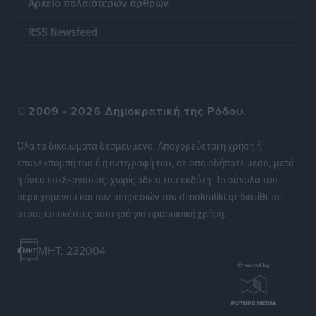
Αρχείο παλαιότερων άρθρων
Οι θαυματουργές Παναγίες της Δωδεκανήσου: Τα
προσωνύμια και οι θρύλοι
RSS Newsfeed
Ρεπορτάζ
•
πριν 12 ώρες
©
2009 - 2026 Δημοκρατική της Ρόδου.
Όλα τα δικαιώματα δεσμευμένα. Απαγορεύεται η χρήση ή
επανεκπομπή του ή η αντιγραφή του, σε οποιοδήποτε μέσο, μετά
ή άνευ επεξεργασίας, χωρίς άδεια του εκδότη. Το σύνολο του
περιεχομένου και των υπηρεσιών του dimokratiki.gr διατίθεται
στους επισκέπτες αυστηρά για προσωπική χρήση.
MHT: 232004