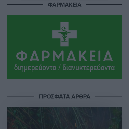
ΦΑΡΜΑΚΕΙΑ
ΣΕΤΕ: Σημαντική θεσμική εξέλιξη η ΚΥΑ για το ΕΧΠ
για τον τουρισμό
Ειδήσεις
•
πριν 8 ώρες
Γ. Χατζημάρκος: “Δύο μεγάλες δεσμεύσεις
Γεωργιάδη” – Κίνητρα για τους γιατρούς των νησιών
και συνεργασία Ρόδου με το Αττικόν για το
Ακτινοθεραπευτικό
Τοπικές Ειδήσεις
•
πριν 9 ώρες
Σούπερ μάρκετ: Διευρύνεται η εθνική πρωτοβουλία
για τις τιμές – Eρχονται νέες συμμετοχές εταιρειών
Ειδήσεις
•
πριν 9 ώρες
ΠΡΟΣΦΑΤΑ ΑΡΘΡΑ
Συνελήφθησαν έξι άτομα για ηχορύπανση από
καταστήματα στο Νότιο Αιγαίο
Τοπικές Ειδήσεις
•
πριν 9 ώρες