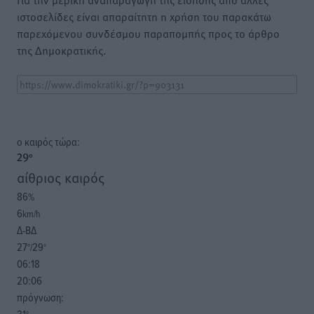
ιστοσελίδες είναι απαραίτητη η χρήση του παρακάτω
παρεχόμενου συνδέσμου παραπομπής προς το άρθρο
της Δημοκρατικής.
o καιρός τώρα:
29
°
αίθριος καιρός
86
%
6
km/h
Δ-ΒΔ
27
29
°/
°
06:18
20:06
πρόγνωση: