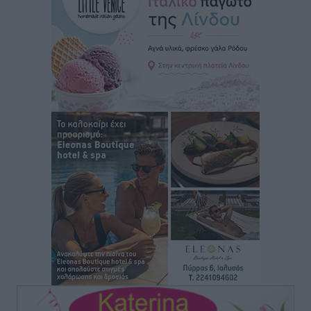
Στον Άγιο Νικόλαο Χάλκης ανοίγει ξανά το
ανανεωμένο εκκλησιαστικό μουσείο από τη Λέσχη
Lions Χάλκης
Τοπικές Ειδήσεις
•
πριν 2 ώρες
Ρόδος: «Βουλιάζει» από τουρίστες – Πάνω από 1 εκατ.
επιβάτες και 55 κρουαζιερόπλοια
Τοπικές Ειδήσεις
•
πριν 2 ώρες
Γ’ Εθνική Κατηγορία: Οι ημερομηνίες των
αγωνιστικών της κανονικής περιόδου
Αθλητικά
•
πριν 7 ώρες
Συνελήφθησαν δύο άτομα στην Κάρπαθο για άγρα
πελατών
Τοπικές Ειδήσεις
•
πριν 8 ώρες
Χωρίς υποχρεωτική παρουσία μικρών στη 12άδα