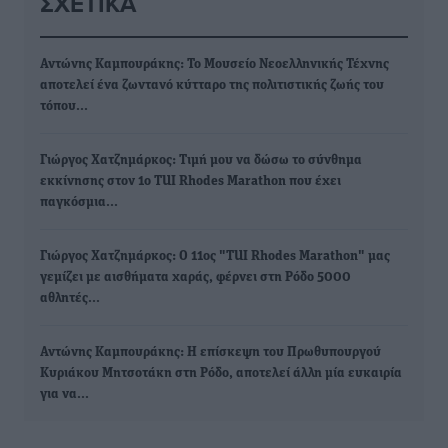
ΣΧΕΤΙΚΆ
Αντώνης Καμπουράκης: Το Μουσείο Νεοελληνικής Τέχνης
αποτελεί ένα ζωντανό κύτταρο της πολιτιστικής ζωής του
τόπου…
Γιώργος Χατζημάρκος: Τιμή μου να δώσω το σύνθημα
εκκίνησης στον 1ο TUI Rhodes Marathon που έχει
παγκόσμια…
Γιώργος Χατζημάρκος: Ο 11ος "TUI Rhodes Marathon" μας
γεμίζει με αισθήματα χαράς, φέρνει στη Ρόδο 5000
αθλητές…
Αντώνης Καμπουράκης: Η επίσκεψη του Πρωθυπουργού
Κυριάκου Μητσοτάκη στη Ρόδο, αποτελεί άλλη μία ευκαιρία
για να…