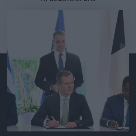
Γ.Σ. Διαγόρας: Στα «κυανέρυθρα» ο Janni Pembe
Αθλητικά
•
πριν 10 ώρες
Σύλληψη 21χρονου για ναρκωτικά στη Ρόδο
Τοπικές Ειδήσεις
•
πριν 11 ώρες
Με 13,1% κάλυψη εργαζομένων από συλλογικές
συμβάσεις, η Ελλάδα στον “πάτο” της ΕΕ
Απόψεις
•
πριν 11 ώρες
Στο νοσοκομείο της Ρόδου αύριο ο Άδωνις Γεωργιάδης
Τοπικές Ειδήσεις
•
πριν 11 ώρες
Φώτης Γιαννακός στον RV: Με αυξημένες πληρότητες
η Λέρος, στόχος η επιμήκυνση της τουριστικής σεζόν
στο νησί
Τοπικές Ειδήσεις
•
πριν 11 ώρες