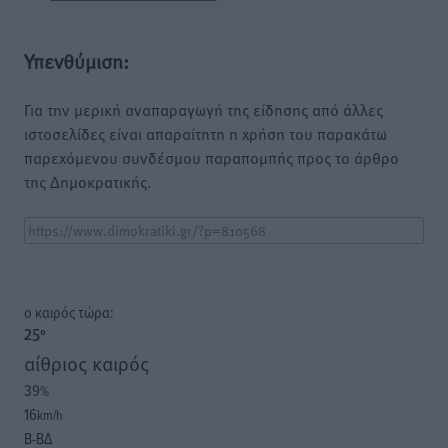
Υπενθύμιση:
Για την μερική αναπαραγωγή της είδησης από άλλες
ιστοσελίδες είναι απαραίτητη η χρήση του παρακάτω
παρεχόμενου συνδέσμου παραπομπής προς το άρθρο
της Δημοκρατικής.
o καιρός τώρα:
25
°
αίθριος καιρός
39
%
16
km/h
Β-ΒΔ