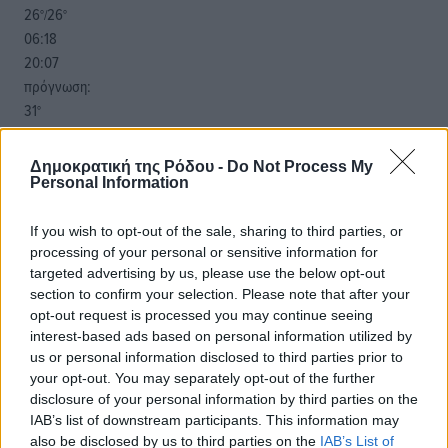
26
26
°/
°
06:18
20:07
πρόγνωση:
31
°
ΣΑ
28
°
Δημοκρατική της Ρόδου -
Do Not Process My
ΚΥ
Personal Information
29
°
ΔΕ
If you wish to opt-out of the sale, sharing to third parties, or
29
processing of your personal or sensitive information for
°
targeted advertising by us, please use the below opt-out
ΤΡ
section to confirm your selection. Please note that after your
opt-out request is processed you may continue seeing
interest-based ads based on personal information utilized by
us or personal information disclosed to third parties prior to
your opt-out. You may separately opt-out of the further
disclosure of your personal information by third parties on the
IAB’s list of downstream participants. This information may
also be disclosed by us to third parties on the
IAB’s List of