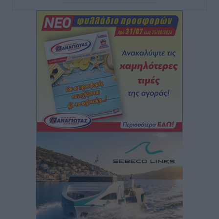
Χατζηλαζάρου – Προχωρά καινούργιο ξενοδοχείο
στην Κω
Τοπικές Ειδήσεις
•
πριν 7 ώρες
Αυτοκίνητο μπήκε παράνομα σε μονόδρομο στο
Μαστιχάρι – Αναποδογύρισε όχημα με μητέρα και
5χρονο παιδί
Τοπικές Ειδήσεις
•
πριν 7 ώρες
“Η Ευρώπη αντιμετώπιζε το προσφυγικό σαν ταινία
τρόμου” – Η συγκλονιστική μαρτυρία της Χαρούλας
Γιασιράνη στον RV για τα γεγονότα που οδήγησαν στο
Σύμφωνο της Λέρου
Τοπικές Ειδήσεις
•
πριν 7 ώρες
Συναυλία με τον Γιάννη Κότσιρα στις 21 Αυγούστου
Πολιτιστικά
•
πριν 8 ώρες