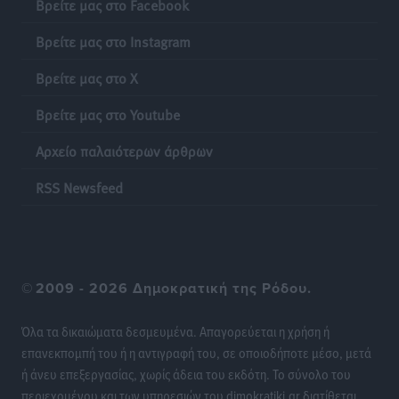
Βρείτε μας στο Facebook
Έκκληση γονέων για να λειτουργήσει ο
Βρείτε μας στο Instagram
Βρεφονηπιακός Σταθμός Κάσου
Τοπικές Ειδήσεις
•
πριν 15 ώρες
Βρείτε μας στο X
Βρείτε μας στο Youtube
Ακρίβεια: Σημαντικές οι διατακτικές σίτισης για 3
στους 4 εργαζομένους
Αρχείο παλαιότερων άρθρων
Ειδήσεις
•
πριν 16 ώρες
RSS Newsfeed
Κινητοποίηση της Πυροσβεστικής στην Κάρπαθο, για
τη φωτιά στην περιοχή Σάνταλο
Τοπικές Ειδήσεις
•
πριν 16 ώρες
©
2009 - 2026 Δημοκρατική της Ρόδου.
Η Ρόδος μπαίνει στη διεκδίκηση για τη Μεσογειακή
Πρωτεύουσα Πολιτισμού και Διαλόγου 2028
Όλα τα δικαιώματα δεσμευμένα. Απαγορεύεται η χρήση ή
Τοπικές Ειδήσεις
•
πριν 16 ώρες
επανεκπομπή του ή η αντιγραφή του, σε οποιοδήποτε μέσο, μετά
ή άνευ επεξεργασίας, χωρίς άδεια του εκδότη. Το σύνολο του
περιεχομένου και των υπηρεσιών του dimokratiki.gr διατίθεται
Σύμη: Στον 8ο αγνοούμενο Γερμανό τουρίστα ανήκει η