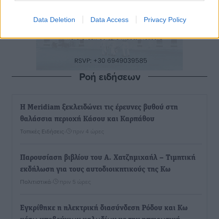
Data Deletion
Data Access
Privacy Policy
Ροή ειδήσεων
Η Meridiam ξεκλειδώνει τις έρευνες βυθού στη
θαλάσσια περιοχή Κάσου και Καρπάθου
Τοπικές Ειδήσεις
•
πριν 4 ώρες
Παρουσίαση βιβλίου του Α. Χατζημιχαήλ – Τιμητική
εκδήλωση για τους αυτοδιοικητικούς της Κω
Πολιτιστικά
•
πριν 5 ώρες
Εγκρίθηκε η ηλεκτρική διασύνδεση Ρόδου και Κω