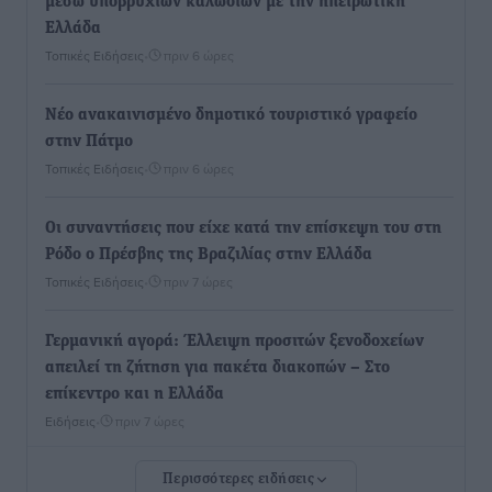
μέσω υποβρύχιων καλωδίων με την ηπειρωτική
Ελλάδα
Τοπικές Ειδήσεις
•
πριν 6 ώρες
Νέο ανακαινισμένο δημοτικό τουριστικό γραφείο
στην Πάτμο
Τοπικές Ειδήσεις
•
πριν 6 ώρες
Οι συναντήσεις που είχε κατά την επίσκεψη του στη
Ρόδο ο Πρέσβης της Βραζιλίας στην Ελλάδα
Τοπικές Ειδήσεις
•
πριν 7 ώρες
Γερμανική αγορά: Έλλειψη προσιτών ξενοδοχείων
απειλεί τη ζήτηση για πακέτα διακοπών – Στο
επίκεντρο και η Ελλάδα
Ειδήσεις
•
πριν 7 ώρες
Περισσότερες ειδήσεις
Νέο ξενοδοχείο στη Ρόδο για την H Hotels –