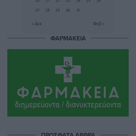
20
21
22
23
24
25
26
Αθλητικά
•
πριν 8 ώρες
27
28
29
30
31
Εθνικός Αρχίπολης: Μεγάλο βήμα προόδου η ίδρυση
« Δεκ
Φεβ »
Ακαδημίας
Αθλητικά
•
πριν 8 ώρες
ΦΑΡΜΑΚΕΙΑ
Ιππότες: Με το βλέμμα στραμμένο στο μέλλον
Αθλητικά
•
πριν 8 ώρες
ΠΑΜΕ ΣΤΟΙΧΗΜΑ: Περισσότερα από 95 εκατομμύρια
ευρώ σε κέρδη μοίρασε τον Ιούλιο
Αθλητικά
•
πριν 8 ώρες
Ολοκλήρωση του έργου αναβάθμισης των
υποδομών του Νεστορίδειου Μελάθρου
Τοπικές Ειδήσεις
•
πριν 9 ώρες
ΠΡΟΣΦΑΤΑ ΑΡΘΡΑ