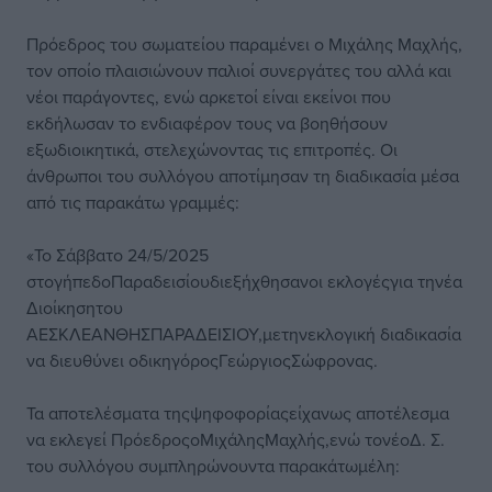
Πρόεδρος του σωματείου παραμένει ο Μιχάλης Μαχλής,
τον οποίο πλαισιώνουν παλιοί συνεργάτες του αλλά και
νέοι παράγοντες, ενώ αρκετοί είναι εκείνοι που
εκδήλωσαν το ενδιαφέρον τους να βοηθήσουν
εξωδιοικητικά, στελεχώνοντας τις επιτροπές. Οι
άνθρωποι του συλλόγου αποτίμησαν τη διαδικασία μέσα
από τις παρακάτω γραμμές:
«Το Σάββατο 24/5/2025
στογήπεδοΠαραδεισίουδιεξήχθησανοι εκλογέςγια τηνέα
Διοίκησητου
ΑΕΣΚΛΕΑΝΘΗΣΠΑΡΑΔΕΙΣΙΟΥ,μετηνεκλογική διαδικασία
να διευθύνει οδικηγόροςΓεώργιοςΣώφρονας.
Τα αποτελέσματα τηςψηφοφορίαςείχανως αποτέλεσμα
να εκλεγεί ΠρόεδροςοΜιχάληςΜαχλής,ενώ τονέοΔ. Σ.
του συλλόγου συμπληρώνουντα παρακάτωμέλη: