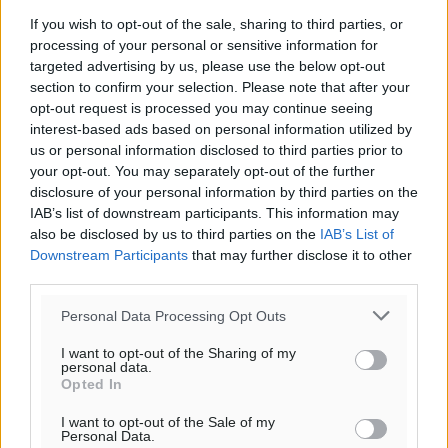
Τοπικές Ειδήσεις
•
πριν 12 ώρες
If you wish to opt-out of the sale, sharing to third parties, or
processing of your personal or sensitive information for
targeted advertising by us, please use the below opt-out
ΑΕΡΑ: Δεν σταματάει να ενισχύεται, νέο απόκτημα ο
section to confirm your selection. Please note that after your
Μητρόπουλος
opt-out request is processed you may continue seeing
Αθλητικά
•
πριν 12 ώρες
interest-based ads based on personal information utilized by
us or personal information disclosed to third parties prior to
your opt-out. You may separately opt-out of the further
Κλεάνθης: Δουλειές μετά ευχαριστιών στο γήπεδο,
disclosure of your personal information by third parties on the
ατομικό για δύο
IAB’s list of downstream participants. This information may
Μάιος 2025
Αθλητικά
•
πριν 12 ώρες
also be disclosed by us to third parties on the
IAB’s List of
Downstream Participants
that may further disclose it to other
Δ
Τ
Τ
Π
Π
Σ
Κ
third parties.
Φοίβος: Εν αναμονή του Νίκου Λαζίδη
1
2
3
4
Αθλητικά
•
πριν 12 ώρες
Personal Data Processing Opt Outs
5
6
7
8
9
10
11
I want to opt-out of the Sharing of my
Ιάλυσος Β’: Νωρίς νωρίς μπήκαν στα βάσανα της
12
13
14
15
16
17
18
personal data.
προετοιμασίας
Opted In
19
20
21
22
23
24
25
Αθλητικά
•
πριν 12 ώρες
I want to opt-out of the Sale of my
26
27
28
29
30
31
Personal Data.