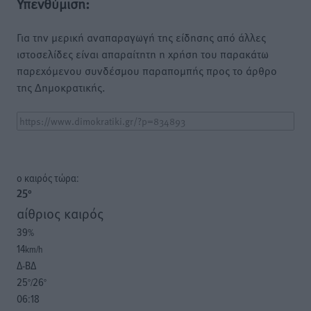
Υπενθύμιση:
Για την μερική αναπαραγωγή της είδησης από άλλες
ιστοσελίδες είναι απαραίτητη η χρήση του παρακάτω
παρεχόμενου συνδέσμου παραπομπής προς το άρθρο
της Δημοκρατικής.
o καιρός τώρα:
25
°
αίθριος καιρός
39
%
14
km/h
Δ-ΒΔ
25
26
°/
°
06:18