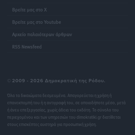
Τοπικές Ειδήσεις
•
πριν 20 ώρες
Βρείτε μας στο X
Βρείτε μας στο Youtube
Ακρίβεια: Σημαντικές οι διατακτικές σίτισης για 3
στους 4 εργαζομένους
Αρχείο παλαιότερων άρθρων
Ειδήσεις
•
πριν 20 ώρες
RSS Newsfeed
Κινητοποίηση της Πυροσβεστικής στην Κάρπαθο, για
τη φωτιά στην περιοχή Σάνταλο
Τοπικές Ειδήσεις
•
πριν 20 ώρες
©
2009 - 2026 Δημοκρατική της Ρόδου.
Η Ρόδος μπαίνει στη διεκδίκηση για τη Μεσογειακή
Πρωτεύουσα Πολιτισμού και Διαλόγου 2028
Όλα τα δικαιώματα δεσμευμένα. Απαγορεύεται η χρήση ή
Τοπικές Ειδήσεις
•
πριν 20 ώρες
επανεκπομπή του ή η αντιγραφή του, σε οποιοδήποτε μέσο, μετά
ή άνευ επεξεργασίας, χωρίς άδεια του εκδότη. Το σύνολο του
περιεχομένου και των υπηρεσιών του dimokratiki.gr διατίθεται
Σύμη: Στον 8ο αγνοούμενο Γερμανό τουρίστα ανήκει η
στους επισκέπτες αυστηρά για προσωπική χρήση.
σορός που εντοπίστηκε
Τοπικές Ειδήσεις
•
πριν 20 ώρες