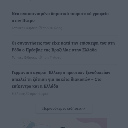
Νέο ανακαινισμένο δημοτικό τουριστικό γραφείο
στην Πάτμο
Τοπικές Ειδήσεις
•
πριν 10 ώρες
Οι συναντήσεις που είχε κατά την επίσκεψη του στη
Ρόδο ο Πρέσβης της Βραζιλίας στην Ελλάδα
Τοπικές Ειδήσεις
•
πριν 11 ώρες
Γερμανική αγορά: Έλλειψη προσιτών ξενοδοχείων
απειλεί τη ζήτηση για πακέτα διακοπών – Στο
επίκεντρο και η Ελλάδα
Ειδήσεις
•
πριν 11 ώρες
Περισσότερες ειδήσεις
Νέο ξενοδοχείο στη Ρόδο για την H Hotels –
Χατζηλαζάρου – Προχωρά καινούργιο ξενοδοχείο
στην Κω