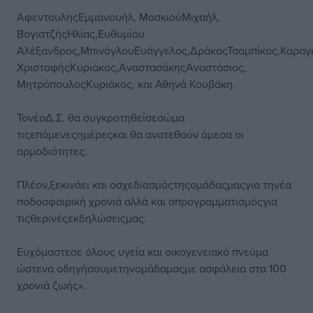
ΑφεντουληςΕμμανουήλ, ΜοσκιούΜιχαήλ,
ΒογιατζήςΗλίας,Ευθυμίου
Αλέξανδρος,ΜπινόγλουΕυάγγελος,ΔράκοςΤσαμπίκος,Καραγι
ΧριστοφήςΚυριάκος,ΑναστασάκηςΑναστάσιος,
ΜητρόπουλοςΚυριάκος, και Αθηνά Κουβάκη.
ΤονέοΔ.Σ. θα συγκροτηθείσεσώμα
τιςεπόμενεςημέρεςκαι θα ανατεθούν άμεσα οι
αρμοδιότητες.
Πλέον,ξεκινάει και οσχεδιασμόςτηςομάδαςμαςγια τηνέα
ποδοσφαιρική χρονιά αλλά και οπρογραμματισμόςγια
τιςθερινέςεκδηλώσειςμας.
Ευχόμαστεσε όλους υγεία και οικογενειακό πνεύμα
ώστενα οδηγήσουμετηνομάδαμαςμε ασφάλεια στα 100
χρονιά ζωής».