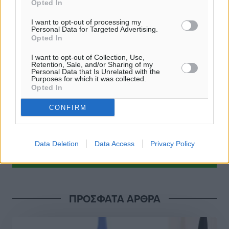
Opted In
Εθνικός Αρχίπολης: Μεγάλο βήμα προόδου η ίδρυση
« Απρ
Ιούν »
Ακαδημίας
I want to opt-out of processing my
Personal Data for Targeted Advertising.
Αθλητικά
•
πριν 12 ώρες
ΦΑΡΜΑΚΕΙΑ
Opted In
I want to opt-out of Collection, Use,
Ιππότες: Με το βλέμμα στραμμένο στο μέλλον
Retention, Sale, and/or Sharing of my
Αθλητικά
Personal Data that Is Unrelated with the
•
πριν 12 ώρες
Purposes for which it was collected.
Opted In
ΠΑΜΕ ΣΤΟΙΧΗΜΑ: Περισσότερα από 95 εκατομμύρια
CONFIRM
ευρώ σε κέρδη μοίρασε τον Ιούλιο
Αθλητικά
•
πριν 13 ώρες
Data Deletion
Data Access
Privacy Policy
Ολοκλήρωση του έργου αναβάθμισης των
υποδομών του Νεστορίδειου Μελάθρου
Τοπικές Ειδήσεις
•
πριν 13 ώρες
ΠΡΟΣΦΑΤΑ ΑΡΘΡΑ
Γ.Σ. Διαγόρας: Στα «κυανέρυθρα» ο Janni Pembe
Αθλητικά
•
πριν 14 ώρες