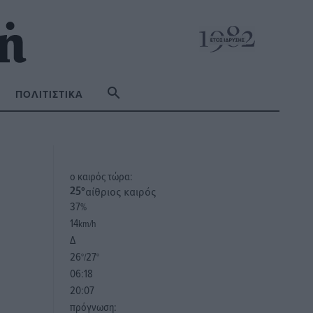
ΠΟΛΙΤΙΣΤΙΚΆ
o καιρός τώρα:
αίθριος καιρός
25
°
37
%
14
km/h
Δ
26
27
°/
°
06:18
20:07
πρόγνωση: