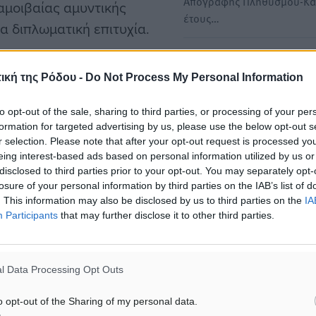
Απογραφής Πληθυσμού-Κα
 αμοιβαίας αμυντικής
έτους…
α διπλωματική επιτυχία.
Μάνος Κόνσολας: Χρηματο
 με τη δημιουργία της
ενίσχυση των ιδρυμάτων σ
ική της Ρόδου -
Do Not Process My Personal Information
τη εθνικά περιοχή.
Δωδεκάνησα και ενίσχυσή 
προσωπικό
to opt-out of the sale, sharing to third parties, or processing of your per
formation for targeted advertising by us, please use the below opt-out s
Με την Υπουργό Κοινωνική
ογές για την άμυνα της
r selection. Please note that after your opt-out request is processed y
Συνοχής και Οικογένειας, 
, ο οποίος της
eing interest-based ads based on personal information utilized by us or
Σοφία Ζαχαράκη, συναντή
disclosed to third parties prior to your opt-out. You may separately opt-
losure of your personal information by third parties on the IAB’s list of
. This information may also be disclosed by us to third parties on the
IA
Γιάννης Παππάς: Η ενίσχυ
Έλληνες, προτάσσουμε την
Participants
that may further disclose it to other third parties.
εθνικής άμυνας αποτελεί
στρατηγική προτεραιότητα
Ο εισηγητής της Νέα Δημο
l Data Processing Opt Outs
και βουλευτής Δωδεκανήσ
αμφισβήτηση της ελληνικής
Γιάννης Παππάς, ενημέρω
τηση για την
o opt-out of the Sharing of my personal data.
χθες…