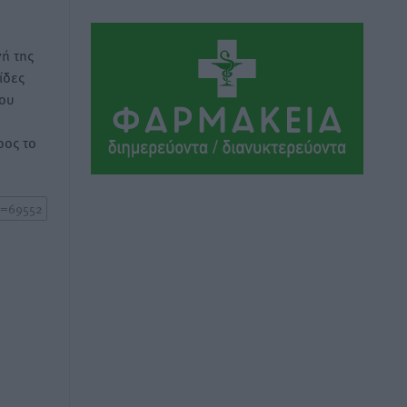
Αθλητικά
•
πριν 15 ώρες
ή της
Ιάλυσος Β’: Νωρίς νωρίς μπήκαν στα
ίδες
βάσανα της προετοιμασίας
του
Αθλητικά
•
πριν 15 ώρες
ος το
Εθνικός Αρχίπολης: Μεγάλο βήμα
προόδου η ίδρυση Ακαδημίας
Αθλητικά
•
πριν 15 ώρες
Ιππότες: Με το βλέμμα στραμμένο στο
μέλλον
Αθλητικά
•
πριν 15 ώρες
ΠΑΜΕ ΣΤΟΙΧΗΜΑ: Περισσότερα από 95
εκατομμύρια ευρώ σε κέρδη μοίρασε
τον Ιούλιο
Αθλητικά
•
πριν 15 ώρες