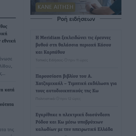
Ροή ειδήσεων
ιθος
ρική
Η Meridiam ξεκλειδώνει τις έρευνες
ν εθνική
βυθού στη θαλάσσια περιοχή Κάσου
και Καρπάθου
γάνωσε
Τοπικές Ειδήσεις
•
πριν 11 ώρες
λίθου,
ης…
Παρουσίαση βιβλίου του Α.
Χατζημιχαήλ – Τιμητική εκδήλωση για
τα κατά
τους αυτοδιοικητικούς της Κω
Πολιτιστικά
•
πριν 12 ώρες
Ενότητα
Εγκρίθηκε η ηλεκτρική διασύνδεση
Ρόδου και Κω μέσω υποβρύχιων
τα της
καλωδίων με την ηπειρωτική Ελλάδα