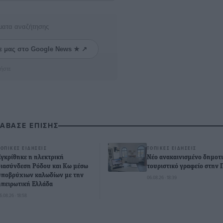
ματα αναζήτησης
ε μας στο Google News ★ ↗
ήστε
ΙΑΒΑΣΕ ΕΠΙΣΗΣ
ΤΟΠΙΚΈΣ ΕΙΔΉΣΕΙΣ
ΤΟΠΙΚΈΣ ΕΙΔΉΣΕΙΣ
Εγκρίθηκε η ηλεκτρική
Νέο ανακαινισμένο δημοτ
διασύνδεση Ρόδου και Κω μέσω
τουριστικό γραφείο στην 
υποβρύχιων καλωδίων με την
06.08.26 · 18:39
ηπειρωτική Ελλάδα
6.08.26 · 18:58