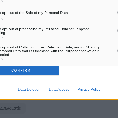
In
ου που έχουν δικαίωμα
o opt-out of the Sale of my Personal Data.
In
είναι η οριοθέτηση της
to opt-out of processing my Personal Data for Targeted
ing.
 βάση το Διεθνές Δίκαιο.
In
o opt-out of Collection, Use, Retention, Sale, and/or Sharing
η, ένα σοβαρό και
ersonal Data that Is Unrelated with the Purposes for which it
lected.
όμα οι μνήμες από την
In
νικό Κογκρέσο, όπου
CONFIRM
 κάνοντας περήφανους
Data Deletion
Data Access
Privacy Policy
Διπλωματία