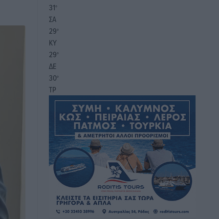
31
°
ΣΑ
29
°
ΚΥ
29
°
ΔΕ
30
°
ΤΡ