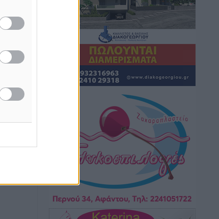
Hotels – Χατζηλαζάρου – Προχωρά
καινούργιο ξενοδοχείο στην Κω
Τοπικές Ειδήσεις
•
πριν 14 ώρες
Αυτοκίνητο μπήκε παράνομα σε
μονόδρομο στο Μαστιχάρι –
Αναποδογύρισε όχημα με μητέρα και
5χρονο παιδί
Τοπικές Ειδήσεις
•
πριν 14 ώρες
“Η Ευρώπη αντιμετώπιζε το
προσφυγικό σαν ταινία τρόμου” – Η
συγκλονιστική μαρτυρία της Χαρούλας
Γιασιράνη στον RV για τα γεγονότα που
οδήγησαν στο Σύμφωνο της Λέρου
Τοπικές Ειδήσεις
•
πριν 14 ώρες
Συναυλία με τον Γιάννη Κότσιρα στις