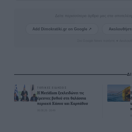
Δείτε περισσότερα άρθρα μας στα αποτελέσ
Add Dimokratiki.gr on Google ↗
Ακολουθήστ
Στο Google News πατήστε ★ Ακολουθ
Δ
ΤΟΠΙΚΈΣ ΕΙΔΉΣΕΙΣ
Η Meridiam ξεκλειδώνει τις
έρευνες βυθού στη θαλάσσια
περιοχή Κάσου και Καρπάθου
06.08.26 · 20:49
0