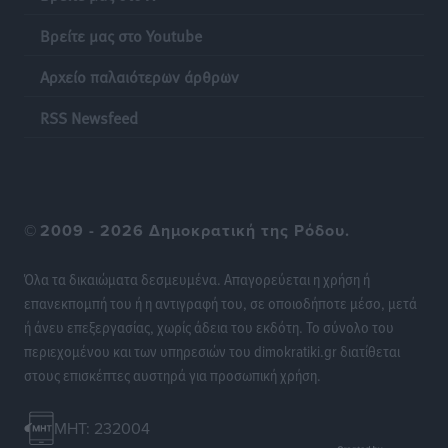
λαγοκέφαλου σε Νότιο Αιγαίο και Κρήτη
Τοπικές Ειδήσεις
•
πριν 12 ώρες
Βρείτε μας στο Youtube
Αρχείο παλαιότερων άρθρων
Οι θαυματουργές Παναγίες της Δωδεκανήσου: Τα
προσωνύμια και οι θρύλοι
RSS Newsfeed
Ρεπορτάζ
•
πριν 12 ώρες
©
2009 - 2026 Δημοκρατική της Ρόδου.
Όλα τα δικαιώματα δεσμευμένα. Απαγορεύεται η χρήση ή
επανεκπομπή του ή η αντιγραφή του, σε οποιοδήποτε μέσο, μετά
ή άνευ επεξεργασίας, χωρίς άδεια του εκδότη. Το σύνολο του
περιεχομένου και των υπηρεσιών του dimokratiki.gr διατίθεται
στους επισκέπτες αυστηρά για προσωπική χρήση.
MHT: 232004