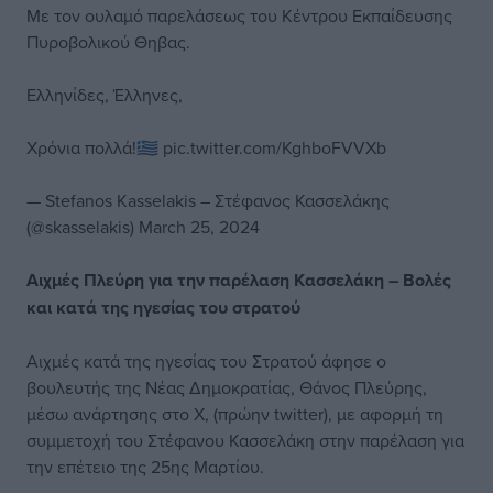
Με τον ουλαμό παρελάσεως του Κέντρου Εκπαίδευσης
Πυροβολικού Θηβας.
Ελληνίδες, Έλληνες,
Χρόνια πολλά!🇬🇷
pic.twitter.com/KghboFVVXb
— Stefanos Kasselakis – Στέφανος Κασσελάκης
(@skasselakis)
March 25, 2024
Αιχμές Πλεύρη για την παρέλαση Κασσελάκη – Βολές
και κατά της ηγεσίας του στρατού
Αιχμές κατά της ηγεσίας του Στρατού άφησε ο
βουλευτής της Νέας Δημοκρατίας, Θάνος Πλεύρης,
μέσω ανάρτησης στο Χ, (πρώην twitter), με αφορμή τη
συμμετοχή του Στέφανου Κασσελάκη στην παρέλαση για
την επέτειο της 25ης Μαρτίου.