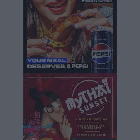
δεν υπάρχουν περιθώρια εφησυχασμού
Ειδήσεις
•
πριν 2 ώρες
Στον Άγιο Νικόλαο Χάλκης ανοίγει ξανά το
ανανεωμένο εκκλησιαστικό μουσείο από τη Λέσχη
Lions Χάλκης
Τοπικές Ειδήσεις
•
πριν 2 ώρες
Ρόδος: «Βουλιάζει» από τουρίστες – Πάνω από 1 εκατ.
επιβάτες και 55 κρουαζιερόπλοια
Τοπικές Ειδήσεις
•
πριν 2 ώρες
Γ’ Εθνική Κατηγορία: Οι ημερομηνίες των
αγωνιστικών της κανονικής περιόδου
Αθλητικά
•
πριν 7 ώρες
Συνελήφθησαν δύο άτομα στην Κάρπαθο για άγρα
πελατών