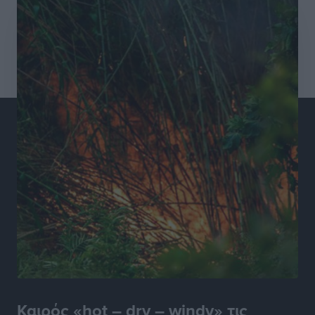
καταστήματα στο Νότιο Αιγαίο
Τοπικές Ειδήσεις
•
πριν 9 ώρες
15 Αυγούστου 2026: Πώς θα πληρωθούν όσοι
εργαστούν την αργία – Τι ισχύει για πενθήμερο,
εξαήμερο και άδειες
Ειδήσεις
•
πριν 9 ώρες
Πλούσιο πολιτιστικό πρόγραμμα τον Αύγουστο από
τον Δήμο Ρόδου
Πολιτιστικά
•
πριν 9 ώρες
Βασίλης Υψηλάντης: Ξεμπλοκάρει η έκδοση και
παραχώρηση οριστικών τίτλων κυριότητας για 224
εργατικές κατοικίες στη Ρόδο
Τοπικές Ειδήσεις
•
πριν 9 ώρες
Καιρός «hot – dry – windy» τις