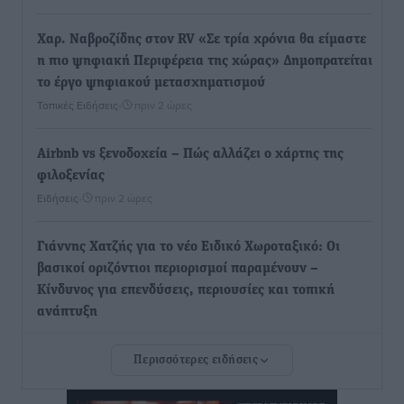
Χαρ. Ναβροζίδης στον RV «Σε τρία χρόνια θα είμαστε
η πιο ψηφιακή Περιφέρεια της χώρας» Δημοπρατείται
το έργο ψηφιακού μετασχηματισμού
Τοπικές Ειδήσεις
•
πριν 2 ώρες
Airbnb vs ξενοδοχεία – Πώς αλλάζει ο χάρτης της
φιλοξενίας
Ειδήσεις
•
πριν 2 ώρες
Γιάννης Χατζής για το νέο Ειδικό Χωροταξικό: Οι
βασικοί οριζόντιοι περιορισμοί παραμένουν –
Κίνδυνος για επενδύσεις, περιουσίες και τοπική
ανάπτυξη
Τοπικές Ειδήσεις
•
πριν 2 ώρες
Περισσότερες ειδήσεις
Ευ. Τουρνάς: Απέναντι σε ακραία καιρικά φαινόμενα