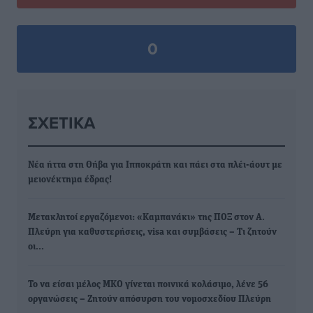
0
ΣΧΕΤΙΚΆ
Νέα ήττα στη Θήβα για Ιπποκράτη και πάει στα πλέι-άουτ με
μειονέκτημα έδρας!
Μετακλητοί εργαζόμενοι: «Καμπανάκι» της ΠΟΞ στον Α.
Πλεύρη για καθυστερήσεις, visa και συμβάσεις – Τι ζητούν
οι…
Το να είσαι μέλος ΜΚΟ γίνεται ποινικά κολάσιμο, λένε 56
οργανώσεις – Ζητούν απόσυρση του νομοσχεδίου Πλεύρη