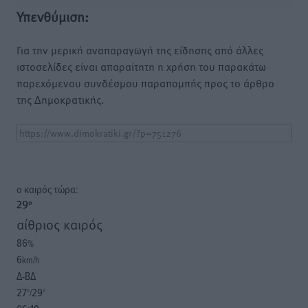
Υπενθύμιση:
Για την μερική αναπαραγωγή της είδησης από άλλες
ιστοσελίδες είναι απαραίτητη η χρήση του παρακάτω
παρεχόμενου συνδέσμου παραπομπής προς το άρθρο
της Δημοκρατικής.
o καιρός τώρα:
29
°
αίθριος καιρός
86
%
6
km/h
Δ-ΒΔ
27
29
°/
°