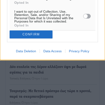
Opted In
I want to opt-out of Collection, Use,
Retention, Sale, and/or Sharing of my
Personal Data that Is Unrelated with the
Purposes for which it was collected.
Opted In
Ροή ειδήσεων
CONFIRM
Καιρός «hot – dry – windy» τις επόμενες 48 ώρες στη
χώρα
Data Deletion
Data Access
Privacy Policy
Ειδήσεις
•
πριν 48 λεπτά
Δύο σχολεία της Λέρου αλλάζουν όψη με δωρεά
αγάπης για τα παιδιά
Τοπικές Ειδήσεις
•
πριν 1 ώρα
Τουρισμός: Με θετικό πρόσημο έως τώρα η χρονιά,
παρά τα σκαμπανεβάσματα
Ειδήσεις
•
πριν 1 ώρα