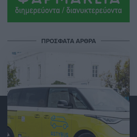
υπόθεση της γυναίκας που βρέθηκε παντρεμένη με 2
άνδρες χωρίς να το γνωρίζει
Ρεπορτάζ
•
πριν 3 ώρες
Ψυχικά ασθενής κρίθηκε ο 26χρονος που
ΠΡΟΣΦΑΤΑ ΑΡΘΡΑ
κατηγορείται για το μπαράζ κλοπών στη Μεσαιωνική
Πόλη
Ρεπορτάζ
•
πριν 3 ώρες
Δικαίωση επιχειρηματία της Καρπάθου θύματος
συκοφαντικής δυσφήμησης
Ρεπορτάζ
•
πριν 3 ώρες
Β. Καρνάβας: Το ΠΑΣΟΚ οργανώνεται από τώρα για
την εκλογική μάχη – Επανεκκινούν οι τοπικές
επιτροπές στα Δωδεκάνησα
Τοπικές Ειδήσεις
•
πριν 3 ώρες