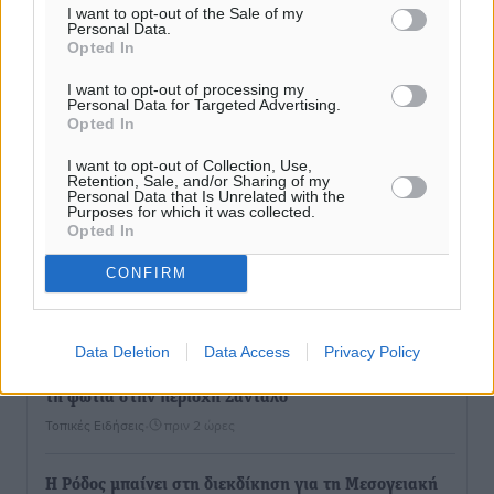
Ερώτηση Μπελέρη σε Κομισιόν για τη δημιουργία
I want to opt-out of the Sale of my
Personal Data.
«σύγχρονου Ευρωπαϊκού Ταμείου Αντιμετώπισης
Opted In
Φυσικών Καταστροφών»
Ειδήσεις
•
πριν 2 ώρες
I want to opt-out of processing my
Personal Data for Targeted Advertising.
Opted In
Έκκληση γονέων για να λειτουργήσει ο
I want to opt-out of Collection, Use,
Βρεφονηπιακός Σταθμός Κάσου
Retention, Sale, and/or Sharing of my
Personal Data that Is Unrelated with the
Τοπικές Ειδήσεις
•
πριν 2 ώρες
Purposes for which it was collected.
Opted In
Ακρίβεια: Σημαντικές οι διατακτικές σίτισης για 3
CONFIRM
στους 4 εργαζομένους
Ειδήσεις
•
πριν 2 ώρες
Data Deletion
Data Access
Privacy Policy
Κινητοποίηση της Πυροσβεστικής στην Κάρπαθο, για
τη φωτιά στην περιοχή Σάνταλο
Τοπικές Ειδήσεις
•
πριν 2 ώρες
Η Ρόδος μπαίνει στη διεκδίκηση για τη Μεσογειακή