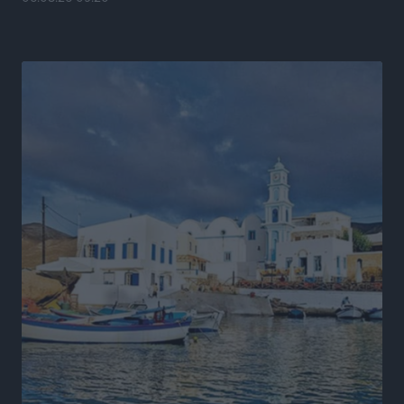
συνάντηση του Φώτη Μάγγου με τον πρόεδρο της
HOPEgenesis
Τοπικές Ειδήσεις
•
πριν 17 ώρες
ΠΑΟΚ Ρόδου: Επιστροφή Τοντόροβ και άνοιγμα προς
χορηγούς
Αθλητικά
•
πριν 17 ώρες
Rhodes Beyond Summer – Εκεί που το καλοκαίρι
είναι μόνο η αρχή
Τοπικές Ειδήσεις
•
πριν 17 ώρες
Κικίλιας: Μειώθηκαν κατά 34% οι μεταναστευτικές
ροές στα θαλάσσια σύνορα
Ειδήσεις
•
πριν 18 ώρες
Κως: Γερμανός τουρίστας κέρδισε αποζημίωση 900