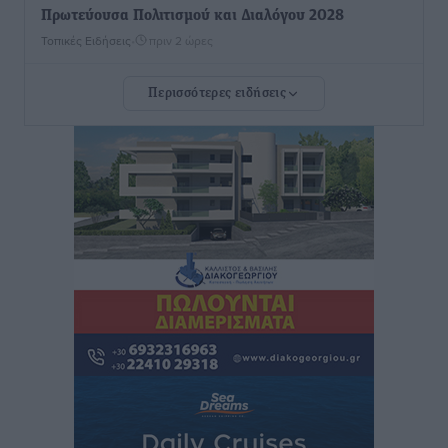
Πρωτεύουσα Πολιτισμού και Διαλόγου 2028
Τοπικές Ειδήσεις
•
πριν 2 ώρες
Περισσότερες ειδήσεις
Σύμη: Στον 8ο αγνοούμενο Γερμανό τουρίστα ανήκει η
σορός που εντοπίστηκε
Τοπικές Ειδήσεις
•
πριν 2 ώρες
Η σιωπηρή παράταση του Ταμείου Ανάκαμψης για
την Ελλάδα
Ειδήσεις
•
πριν 2 ώρες
Το εκλογικό ρολόι του Μαξίμου χτυπά τέλη Μαΐου του
2027
Τοπικές Ειδήσεις
•
πριν 3 ώρες
ΦΟΔΣΑ Νοτίου Αιγαίου: «Δεν ζητάμε ασυλία – ζητάμε
θεσμική προστασία της αυτοδιοίκησης»