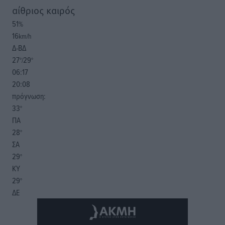
αίθριος καιρός
51
%
16
km/h
Δ-ΒΔ
27
29
°/
°
06:17
20:08
πρόγνωση:
33
°
ΠΑ
28
°
ΣΑ
29
°
ΚΥ
29
°
ΔΕ