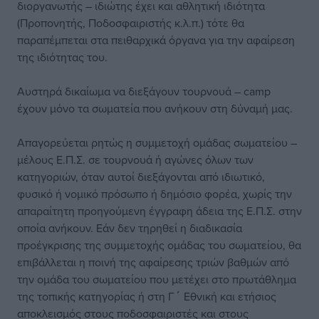
διοργανωτής – ιδιώτης έχει και αθλητική ιδιότητα
(Προπονητής, Ποδοσφαιριστής κ.λ.π.) τότε θα
παραπέμπεται στα πειθαρχικά όργανα για την αφαίρεση
της ιδιότητας του.
Αυστηρά δικαίωμα να διεξάγουν τουρνουά – camp
έχουν μόνο τα σωματεία που ανήκουν στη δύναμή μας.
Απαγορεύεται ρητώς η συμμετοχή ομάδας σωματείου –
μέλους Ε.Π.Σ. σε τουρνουά ή αγώνες όλων των
κατηγοριών, όταν αυτοί διεξάγονται από ιδιωτικό,
φυσικό ή νομικό πρόσωπο ή δημόσιο φορέα, χωρίς την
απαραίτητη προηγούμενη έγγραφη άδεια της Ε.Π.Σ. στην
οποία ανήκουν. Εάν δεν τηρηθεί η διαδικασία
προέγκρισης της συμμετοχής ομάδας του σωματείου, θα
επιβάλλεται η ποινή της αφαίρεσης τριών βαθμών από
την ομάδα του σωματείου που μετέχει στο πρωτάθλημα
της τοπικής κατηγορίας ή στη Γ΄ Εθνική και ετήσιος
αποκλεισμός στους ποδοσφαιριστές και στους