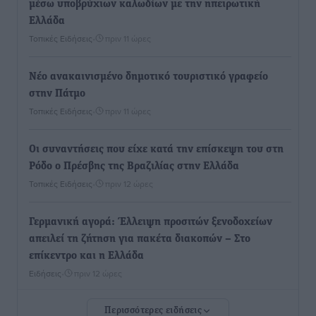
μέσω υποβρύχιων καλωδίων με την ηπειρωτική
Ελλάδα
Τοπικές Ειδήσεις
•
πριν 11 ώρες
Νέο ανακαινισμένο δημοτικό τουριστικό γραφείο
στην Πάτμο
Τοπικές Ειδήσεις
•
πριν 11 ώρες
Οι συναντήσεις που είχε κατά την επίσκεψη του στη
Ρόδο ο Πρέσβης της Βραζιλίας στην Ελλάδα
Τοπικές Ειδήσεις
•
πριν 12 ώρες
Γερμανική αγορά: Έλλειψη προσιτών ξενοδοχείων
απειλεί τη ζήτηση για πακέτα διακοπών – Στο
επίκεντρο και η Ελλάδα
Ειδήσεις
•
πριν 12 ώρες
Περισσότερες ειδήσεις
Νέο ξενοδοχείο στη Ρόδο για την H Hotels –