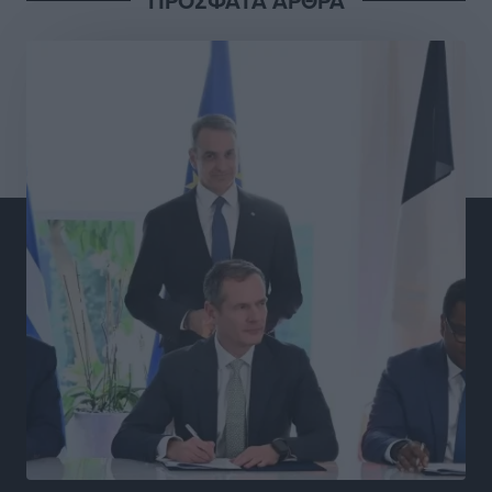
ΠΡΟΣΦΑΤΑ ΑΡΘΡΑ
Γ.Σ. Διαγόρας: Στα «κυανέρυθρα» ο Janni Pembe
Αθλητικά
•
πριν 15 ώρες
Σύλληψη 21χρονου για ναρκωτικά στη Ρόδο
Τοπικές Ειδήσεις
•
πριν 16 ώρες
Με 13,1% κάλυψη εργαζομένων από συλλογικές
συμβάσεις, η Ελλάδα στον “πάτο” της ΕΕ
Απόψεις
•
πριν 16 ώρες
Στο νοσοκομείο της Ρόδου αύριο ο Άδωνις Γεωργιάδης
Τοπικές Ειδήσεις
•
πριν 16 ώρες
Φώτης Γιαννακός στον RV: Με αυξημένες πληρότητες
η Λέρος, στόχος η επιμήκυνση της τουριστικής σεζόν
στο νησί
Τοπικές Ειδήσεις
•
πριν 16 ώρες