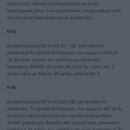
προπονητή, αθλητή για διοργάνωση μετά την
ολοκλήρωση όλων των αγωνιστικών υποχρεώσεων από
την Επιτροπή Καλλιέργειας και Ανάπτυξης
Κ-12
Διάρκεια αγώνα 60 λεπτά 30΄+30΄(πεντάλεπτη
ανάπαυλα).Το γήπεδο διεξαγωγής των αγώνων 9Χ9 ( 8
+1), θα είναι το μισό του γηπέδου με κανονικές
διαστάσεις 45Χ60. Οι εστίες θα είναι 5μ. μήκος και 2
μέτρα ύψος με δίχτυα. Μέγεθος μπάλας Νο 4.
Κ-10
Διάρκεια αγώνα 50 λεπτά (25+25), με πεντάλεπτη
ανάπαυλα. Το γήπεδο διεξαγωγής των αγώνων 7Χ7 (6+1),
οι αγώνες θα διεξάγονται στο γήπεδο με διαστάσεις
35Χ50 (μικρότερο, δηλαδή από το μισό ενός κανονικού
γηπέδου). Οι εστίες του γηπέδου θα είναι διαστάσεων 3μ