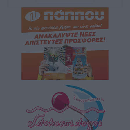
Χατζηλαζάρου – Προχωρά καινούργιο ξενοδοχείο
στην Κω
Τοπικές Ειδήσεις
•
πριν 12 ώρες
Αυτοκίνητο μπήκε παράνομα σε μονόδρομο στο
Μαστιχάρι – Αναποδογύρισε όχημα με μητέρα και
5χρονο παιδί
Τοπικές Ειδήσεις
•
πριν 13 ώρες
“Η Ευρώπη αντιμετώπιζε το προσφυγικό σαν ταινία
τρόμου” – Η συγκλονιστική μαρτυρία της Χαρούλας
Γιασιράνη στον RV για τα γεγονότα που οδήγησαν στο
Σύμφωνο της Λέρου
Τοπικές Ειδήσεις
•
πριν 13 ώρες
Συναυλία με τον Γιάννη Κότσιρα στις 21 Αυγούστου
Πολιτιστικά
•
πριν 13 ώρες