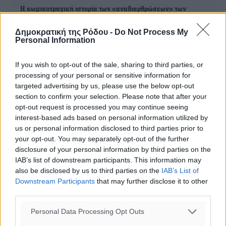
Η κωμικοτραγική ιστορία των «αναδιαρθρώσεων» των
πρωταθλημάτων
Δημοκρατική της Ρόδου -
Do Not Process My
Personal Information
Βόλεϊ: Αλλαγές στα ηλικιακά όρια των πρωταθλημάτων από
την νέα χρονιά
If you wish to opt-out of the sale, sharing to third parties, or
processing of your personal or sensitive information for
targeted advertising by us, please use the below opt-out
section to confirm your selection. Please note that after your
ΔΙΑΒΑΣΕ ΕΠΙΣΗΣ
opt-out request is processed you may continue seeing
interest-based ads based on personal information utilized by
ΑΘΛΗΤΙΚΆ
us or personal information disclosed to third parties prior to
ΑΕΡΑ: Δεν σταματάει να ενισχύεται, νέο απόκτημα ο
your opt-out. You may separately opt-out of the further
Μητρόπουλος
disclosure of your personal information by third parties on the
06.08.26 · 16:52
IAB’s list of downstream participants. This information may
also be disclosed by us to third parties on the
IAB’s List of
ΑΘΛΗΤΙΚΆ
Downstream Participants
that may further disclose it to other
Κλεάνθης: Δουλειές μετά ευχαριστιών στο γήπεδο,
third parties.
ατομικό για δύο
06.08.26 · 16:50
Personal Data Processing Opt Outs
ΑΘΛΗΤΙΚΆ