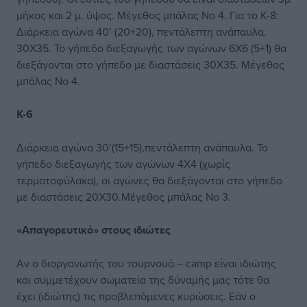
μήκος και 2 μ. ύψος. Μέγεθος μπάλας Νο 4. Για το Κ-8:
Διάρκεια αγώνα 40’ (20+20), πεντάλεπτη ανάπαυλα.
30Χ35. Το γήπεδο διεξαγωγής των αγώνων 6Χ6 (5+1) θα
διεξάγονται στο γήπεδο με διαστάσεις 30Χ35. Μέγεθος
μπάλας Νο 4.
Κ-6
Διάρκεια αγώνα 30’(15+15),πεντάλεπτη ανάπαυλα. Το
γήπεδο διεξαγωγής των αγώνων 4X4 (χωρίς
τερματοφύλακα), οι αγώνες θα διεξάγονται στο γήπεδο
με διαστάσεις 20Χ30.Μέγεθος μπάλας Νο 3.
«Απαγορευτικό» στους ιδιώτες
Αν ο διοργανωτής του τουρνουά – camp είναι ιδιώτης
και συμμετέχουν σωματεία της δύναμής μας τότε θα
έχει (ιδιώτης) τις προβλεπόμενες κυρώσεις. Εάν ο