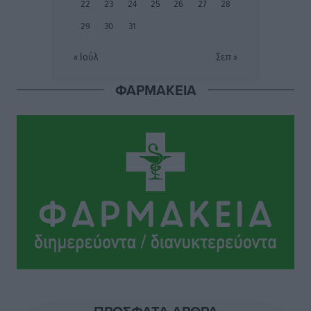
22
23
24
25
26
27
28
Αθλητικά
•
πριν 13 ώρες
29
30
31
Εθνικός Αρχίπολης: Μεγάλο βήμα προόδου η ίδρυση
« Ιούλ
Σεπ »
Ακαδημίας
Αθλητικά
•
πριν 13 ώρες
ΦΑΡΜΑΚΕΙΑ
Ιππότες: Με το βλέμμα στραμμένο στο μέλλον
Αθλητικά
•
πριν 13 ώρες
ΠΑΜΕ ΣΤΟΙΧΗΜΑ: Περισσότερα από 95 εκατομμύρια
ευρώ σε κέρδη μοίρασε τον Ιούλιο
Αθλητικά
•
πριν 14 ώρες
Ολοκλήρωση του έργου αναβάθμισης των
υποδομών του Νεστορίδειου Μελάθρου
Τοπικές Ειδήσεις
•
πριν 14 ώρες