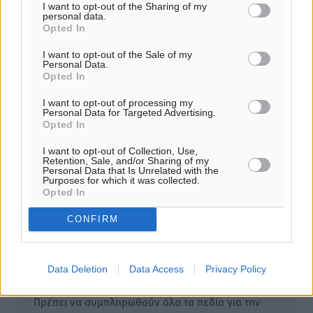
I want to opt-out of the Sharing of my
Φοίβος: Εν αναμονή του Νίκου Λαζίδη
personal data.
06.08.26 · 16:49
Opted In
I want to opt-out of the Sale of my
Σχολιασμός Άρθρου
Personal Data.
Opted In
Τα σχόλια εκφράζουν αποκλειστικά τον εκάστοτε
I want to opt-out of processing my
Personal Data for Targeted Advertising.
σχολιαστή. Η Δημοκρατική δεν υιοθετεί αυτές τις
Opted In
απόψεις. Διατηρούμε το δικαίωμα να διαγράψουμε όποια
σχόλια θεωρούμε προσβλητικά ή περιέχουν ύβρεις, χωρίς
I want to opt-out of Collection, Use,
Retention, Sale, and/or Sharing of my
καμμία προειδοποίηση. Χρήστες που δεν τηρούν τους
Personal Data that Is Unrelated with the
Purposes for which it was collected.
όρους χρήσης αποκλείονται.
Opted In
CONFIRM
Προσθέστε ένα σχόλιο
Data Deletion
Data Access
Privacy Policy
Το E-mail δεν θα δημοσιευτεί.
Πρέπει να συμπληρωθούν όλα τα πεδία για την