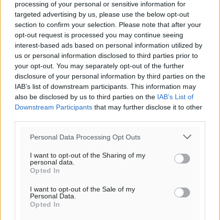
processing of your personal or sensitive information for
targeted advertising by us, please use the below opt-out
section to confirm your selection. Please note that after your
opt-out request is processed you may continue seeing
interest-based ads based on personal information utilized by
us or personal information disclosed to third parties prior to
your opt-out. You may separately opt-out of the further
Ροή ειδήσεων
disclosure of your personal information by third parties on the
IAB’s list of downstream participants. This information may
also be disclosed by us to third parties on the
IAB’s List of
Γ’ Εθνική Κατηγορία: Οι ημερομηνίες των
Downstream Participants
that may further disclose it to other
αγωνιστικών της κανονικής περιόδου
third parties.
Αθλητικά
•
πριν 3 ώρες
Personal Data Processing Opt Outs
Συνελήφθησαν δύο άτομα στην Κάρπαθο για άγρα
I want to opt-out of the Sharing of my
personal data.
πελατών
Opted In
Τοπικές Ειδήσεις
•
πριν 4 ώρες
I want to opt-out of the Sale of my
Personal Data.
Χωρίς υποχρεωτική παρουσία μικρών στη 12άδα
Opted In
Αθλητικά
•
πριν 4 ώρες