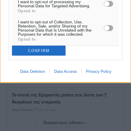
I want to opt-out of processing my
Personal Data for Targeted Advertising.
Opted In
Ο Πελεκάνος, οι ανεμογεννήτριες και μια κοινότητα
που κανείς δεν ρώτησε
I want to opt-out of Collection, Use,
Δημο-Κρίσεις
Retention, Sale, and/or Sharing of my
•
πριν 4 ώρες
Personal Data that Is Unrelated with the
Purposes for which it was collected.
Opted In
Η Ρόδος περιμένει και οι θεσμοί της λογομαχούν
Δημο-Κρίσεις
•
πριν 4 ώρες
CONFIRM
Τα Γλυπτά του Παρθενώνα ως προσωπικό δώρο στον
Data Deletion
Data Access
Privacy Policy
Τραμπ
Δημο-Κρίσεις
•
πριν 4 ώρες
Το στενό της Κρεμαστής μπήκε στη λίστα των 7
θαυμάτων της αναμονής
Δημο-Κρίσεις
•
πριν 4 ώρες
Περισσότερες ειδήσεις
ΣΕΤΕ: Σημαντική θεσμική εξέλιξη η ΚΥΑ για το ΕΧΠ