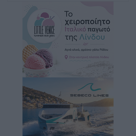
για τον τουρισμό
Ειδήσεις
•
πριν 4 ώρες
Γ. Χατζημάρκος: “Δύο μεγάλες δεσμεύσεις
Γεωργιάδη” – Κίνητρα για τους γιατρούς των νησιών
και συνεργασία Ρόδου με το Αττικόν για το
Ακτινοθεραπευτικό
Τοπικές Ειδήσεις
•
πριν 5 ώρες
Σούπερ μάρκετ: Διευρύνεται η εθνική πρωτοβουλία
για τις τιμές – Eρχονται νέες συμμετοχές εταιρειών
Ειδήσεις
•
πριν 5 ώρες
Συνελήφθησαν έξι άτομα για ηχορύπανση από
καταστήματα στο Νότιο Αιγαίο
Τοπικές Ειδήσεις
•
πριν 5 ώρες
15 Αυγούστου 2026: Πώς θα πληρωθούν όσοι