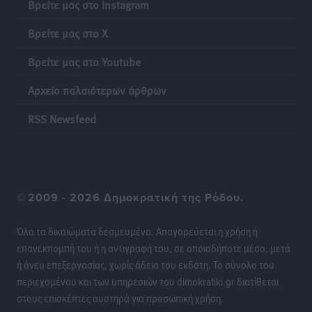
Νοσοκομεία της Γ΄ Ζώνης
Βρείτε μας στο Instagram
Τοπικές Ειδήσεις
•
πριν 23 ώρες
Βρείτε μας στο X
Πάνθηρες: Ξεκίνησαν αισιόδοξοι για την παρθενική
Βρείτε μας στο Youtube
“πτήση” τους
Αρχείο παλαιότερων άρθρων
Αθλητικά
•
πριν 23 ώρες
RSS Newsfeed
Άρης Αρχαγγέλου: Στο πλευρό του άτυχου Ιάκωβου
Θωμά
Αθλητικά
•
πριν 23 ώρες
©
2009 - 2026 Δημοκρατική της Ρόδου.
Φοίβος: Η μεγάλη επιστροφή του Μπρένο Σαλβατιέρα
Αθλητικά
•
πριν 23 ώρες
Όλα τα δικαιώματα δεσμευμένα. Απαγορεύεται η χρήση ή
επανεκπομπή του ή η αντιγραφή του, σε οποιοδήποτε μέσο, μετά
Κλεάνθης: Έτοιμες οι κάρτες διαρκείας της νέας
ή άνευ επεξεργασίας, χωρίς άδεια του εκδότη. Το σύνολο του
σεζόν
περιεχομένου και των υπηρεσιών του dimokratiki.gr διατίθεται
Αθλητικά
•
πριν 23 ώρες
στους επισκέπτες αυστηρά για προσωπική χρήση.