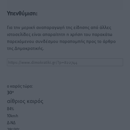
Υπενθύμιση:
Για την μερική αναπαραγωγή της είδησης από άλλες
ιστοσελίδες είναι απαραίτητη η χρήση του παρακάτω
παρεχόμενου συνδέσμου παραπομπής προς το άρθρο
της Δημοκρατικής.
o καιρός τώρα:
30
°
αίθριος καιρός
84
%
10
km/h
Δ-ΝΔ
29
30
°/
°