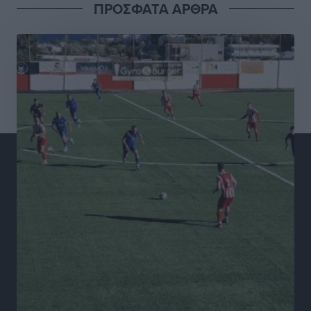
ΠΡΟΣΦΑΤΑ ΑΡΘΡΑ
Σταυρός Καλυθιών: Απέκτησε και την Ειρήνη
Καρελλάκη
Αθλητικά
•
πριν 6 ώρες
Πρωτάθλημα Καλαθοσφαίρισης Δικηγορικών
Συλλόγων Ελλάδας και Κύπρου: Η Ρόδος φιλοξένησε
με επιτυχία την 17η διοργάνωση
Αθλητικά
•
πριν 6 ώρες
Φοιτητική στέγη: «Φωτιά» τα ενοίκια σε Αθήνα και
Θεσσαλονίκη – Έως 800 ευρώ στο Ρέθυμνο
Ειδήσεις
•
πριν 6 ώρες
Η Τουρκία σε νέο «κρεσέντο» προκλήσεων στο Αιγαίο
με 18 παραβάσεις και παραβιάσεις
Ειδήσεις
•
πριν 7 ώρες