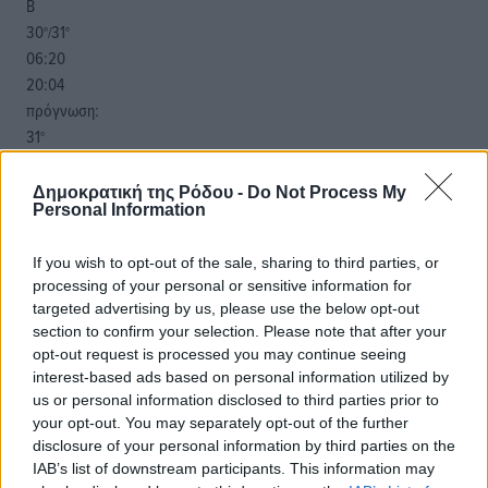
Β
30
31
°/
°
06:20
20:04
πρόγνωση:
31
°
ΤΡ
28
°
Δημοκρατική της Ρόδου -
Do Not Process My
Personal Information
ΤΕ
29
°
If you wish to opt-out of the sale, sharing to third parties, or
ΠΕ
processing of your personal or sensitive information for
30
°
targeted advertising by us, please use the below opt-out
ΠΑ
section to confirm your selection. Please note that after your
opt-out request is processed you may continue seeing
interest-based ads based on personal information utilized by
us or personal information disclosed to third parties prior to
your opt-out. You may separately opt-out of the further
disclosure of your personal information by third parties on the
IAB’s list of downstream participants. This information may