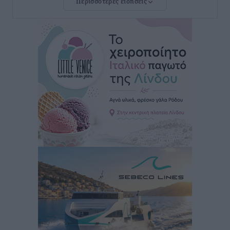
Περισσότερες ειδήσεις
μεγαλύτερη κίνηση
Ειδήσεις
•
πριν 2 ώρες
Αστυπάλαια: Το φως που μένει αναμμένο στο κάστρο
Τοπικές Ειδήσεις
•
πριν 2 ώρες
Τουρισμός: «Φτωχός συγγενής κάμπινγκ και
τροχόσπιτα
Ειδήσεις
•
πριν 2 ώρες
Έφυγε από τη ζωή ο επί σειρά ετών εφημέριος στον
ιερό Ναό του Αγίου Νικολάου Παστίδας Μιχαήλ
Καψάλης
Τοπικές Ειδήσεις
•
πριν 19 ώρες
Αποκαλυπτήρια για την «Ατζέντα 2030» από το βήμα
της ΔΕΘ
Ειδήσεις
•
πριν 22 ώρες