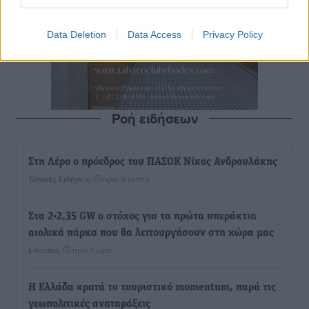
Data Deletion
Data Access
Privacy Policy
Ροή ειδήσεων
Στη Λέρο ο πρόεδρος του ΠΑΣΟΚ Νίκος Ανδρουλάκης
Τοπικές Ειδήσεις
•
πριν 9 λεπτά
Στα 2-2,35 GW ο στόχος για τα πρώτα υπεράκτια
αιολικά πάρκα που θα λειτουργήσουν στη χώρα μας
Ειδήσεις
•
πριν 1 ώρα
Η Ελλάδα κρατά το τουριστικό momentum, παρά τις
γεωπολιτικές αναταράξεις